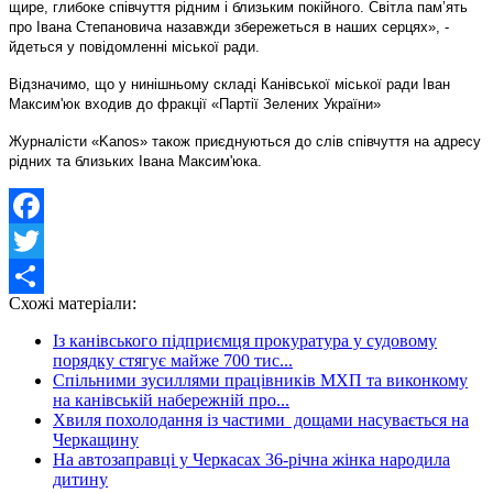
щире, глибоке співчуття рідним і близьким покійного. Світла пам’ять
про Івана Степановича назавжди збережеться в наших серцях», -
йдеться у повідомленні міської ради.
Відзначимо, що у нинішньому складі Канівської міської ради Іван
Максим'юк входив до фракції «Партії Зелених України»
Журналісти «Kanos» також приєднуються до слів співчуття на адресу
рідних та близьких Івана Максим'юка.
Facebook
Twitter
Схожі матеріали:
Share
Із канівського підприємця прокуратура у судовому
порядку стягує майже 700 тис...
Спільними зусиллями працівників МХП та виконкому
на канівській набережній про...
Хвиля похолодання із частими дощами насувається на
Черкащину
На автозаправці у Черкасах 36-річна жінка народила
дитину