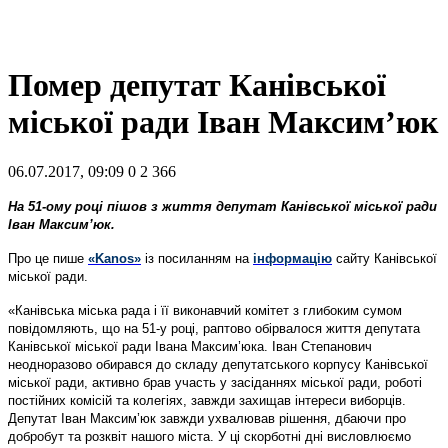
Помер депутат Канівської
міської ради Іван Максим’юк
06.07.2017, 09:09
0
2 366
На 51-ому році пішов з життя депутат Канівської міської ради
Іван Максим’юк.
Про це пише
«Kanos»
із посиланням на
інформацію
сайту Канівської
міської ради.
«Канівська міська рада і її виконавчий комітет з глибоким сумом
повідомляють, що на 51-у році, раптово обірвалося життя депутата
Канівської міської ради Івана Максим’юка. Іван Степанович
неодноразово обирався до складу депутатського корпусу Канівської
міської ради, активно брав участь у засіданнях міської ради, роботі
постійних комісій та колегіях, завжди захищав інтереси виборців.
Депутат Іван Максим’юк завжди ухвалював рішення, дбаючи про
добробут та розквіт нашого міста. У ці скорботні дні висловлюємо