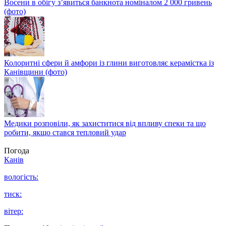
Восени в обігу з’явиться банкнота номіналом 2 000 гривень
(фото)
Колоритні сфери й амфори із глини виготовляє керамістка із
Канівщини (фото)
Медики розповіли, як захиститися від впливу спеки та що
робити, якщо стався тепловий удар
Погода
Канів
вологість:
тиск:
вітер: