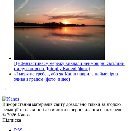
Це фантастика: у мережу виклали неймовірні світлини
сходу сонця на Дніпрі у Каневі (фото)
«І моря не треба», або як Канів накрила неймовірна
злива з градом (фото+відео)
‹
›
Використання матеріалів сайту дозволено тільки за згодою
редакції та наявності активного гіперпосилання на джерело
© 2026 Kanos
Підписка
RSS