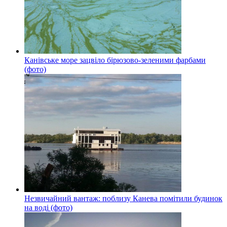
Канівське море зацвіло бірюзово-зеленими фарбами
(фото)
Незвичайний вантаж: поблизу Канева помітили будинок
на воді (фото)