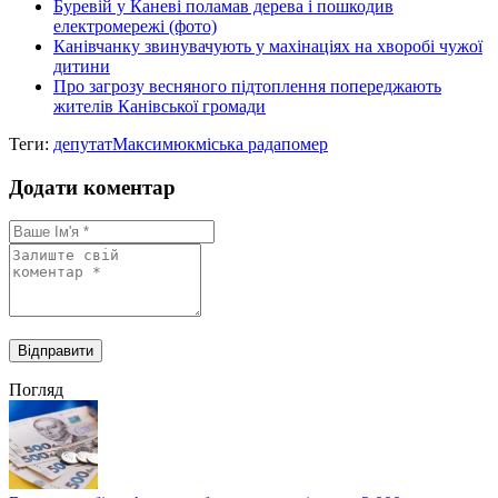
Буревій у Каневі поламав дерева і пошкодив
електромережі (фото)
Канівчанку звинувачують у махінаціях на хворобі чужої
дитини
Про загрозу весняного підтоплення попереджають
жителів Канівської громади
Теги:
депутат
Максимюк
міська рада
помер
Додати коментар
Погляд