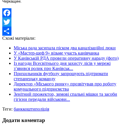
Черкащині.
Facebook
Twitter
Схожі матеріали:
Share
Міська рада засипала піском два каналізаційні люки
У «Мастер-шеф 9» візьме участь канівчанка
У Канівській РДА провели оперативну нараду (фото)
Із нагоди Всесвітнього дня захисту лісів у мережі
з’явився ролик про Канівськ...
Прихильників футболу запрошують підтримати
степанецьку команду
Директор «Міського ринку» прозвітував про роботу
комунального підприємства
Зенітний прожектор, зимові спальні мішки та засоби
гігієни передали військови...
Теги:
банк
кошти
поліція
Додати коментар