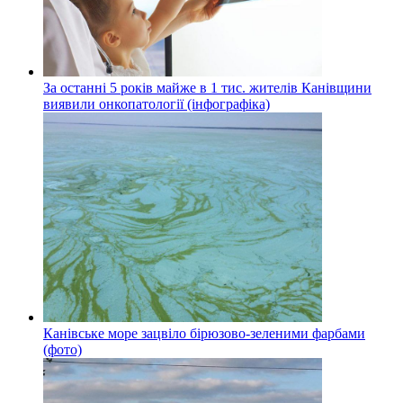
За останні 5 років майже в 1 тис. жителів Канівщини
виявили онкопатології (інфографіка)
Канівське море зацвіло бірюзово-зеленими фарбами
(фото)