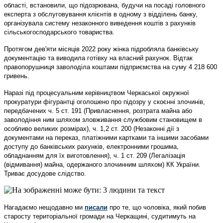
області, встановили, що підозрювана, будучи на посаді головного
експерта з обслуговування клієнтів в одному з відділень банку,
організувала систему незаконного виведення коштів з рахунків
сільськогосподарського товариства.
Протягом дев'яти місяців 2022 року жінка підробляла банківську
документацію та виводила готівку на власний рахунок. Відтак
правопорушниця заволоділа коштами підприємства на суму 4 218 600
гривень.
Наразі під процесуальним керівництвом Черкаської окружної
прокуратури фігурантці оголошено про підозру у скоєнні злочинів,
передбачених ч. 5 ст. 191 (Привласнення, розтрата майна або
заволодіння ним шляхом зловживання службовим становищем в
особливо великих розмірах), ч. 1,2 ст. 200 (Незаконні дії з
документами на переказ, платіжними картками та іншими засобами
доступу до банківських рахунків, електронними грошима,
обладнанням для їх виготовлення), ч. 1 ст. 209 (Легалізація
(відмивання) майна, одержаного злочинним шляхом) КК України.
Триває досудове слідство.
Нагадаємо нещодавно ми
писали
про те, що чоловіка, який побив
старосту територіальної громади на Черкащині, судитимуть на