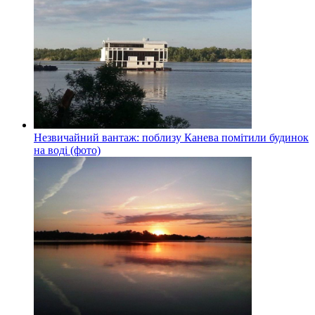
Незвичайний вантаж: поблизу Канева помітили будинок
на воді (фото)