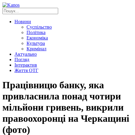
Новини
Суспільство
Політика
Економіка
Культура
Кримінал
Актуально
Погляд
Інтерактив
Життя ОТГ
Працівницю банку, яка
привласнила понад чотири
мільйони гривень, викрили
правоохоронці на Черкащині
(фото)