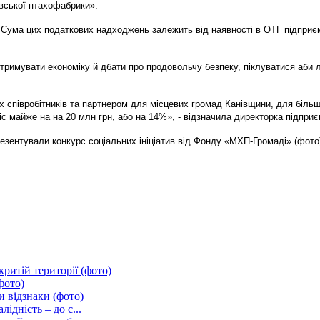
вської птахофабрики».
ма цих податкових надходжень залежить від наявності в ОТГ підприємств
римувати економіку й дбати про продовольчу безпеку, піклуватися аби лю
 співробітників та партнером для місцевих громад Канівщини, для більш
іс майже на на 20 млн грн, або на 14%», - відзначила директорка підприє
езентували конкурс соціальних ініціатив від Фонду «МХП-Громаді» (фото
ритій території (фото)
фото)
и відзнаки (фото)
ідність – до с...