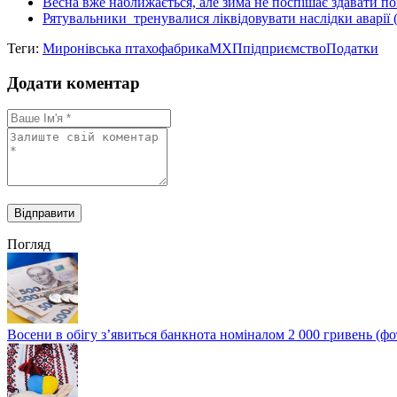
Весна вже наближається, але зима не поспішає здавати поз
Рятувальники тренувалися ліквідовувати наслідки аварії 
Теги:
Миронівська птахофабрика
МХП
підприємство
Податки
Додати коментар
Погляд
Восени в обігу з’явиться банкнота номіналом 2 000 гривень (фо