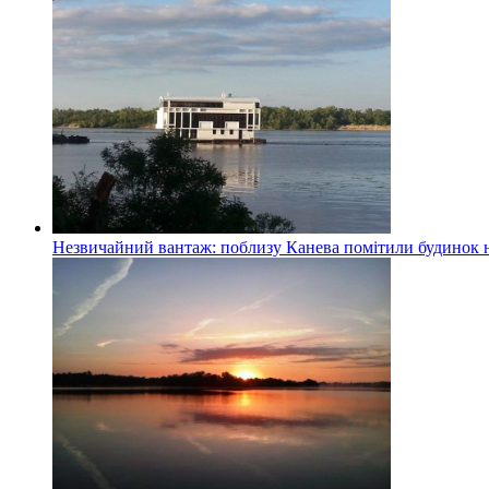
Незвичайний вантаж: поблизу Канева помітили будинок н