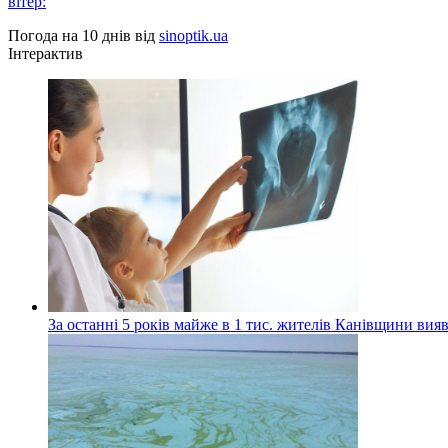
вітер:
Погода на 10 днів від
sinoptik.ua
Інтерактив
За останні 5 років майже в 1 тис. жителів Канівщини вияв