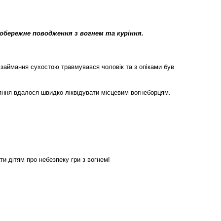
обережне поводження з вогнем та куріння.
с займання сухостою травмувався чоловік та з опіками був
яння вдалося швидко ліквідувати місцевим вогнеборцям.
и дітям про небезпеку гри з вогнем!