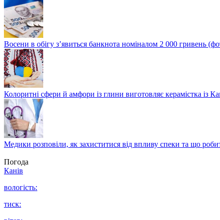
Восени в обігу з’явиться банкнота номіналом 2 000 гривень (фо
Колоритні сфери й амфори із глини виготовляє керамістка із К
Медики розповіли, як захиститися від впливу спеки та що роби
Погода
Канів
вологість:
тиск: