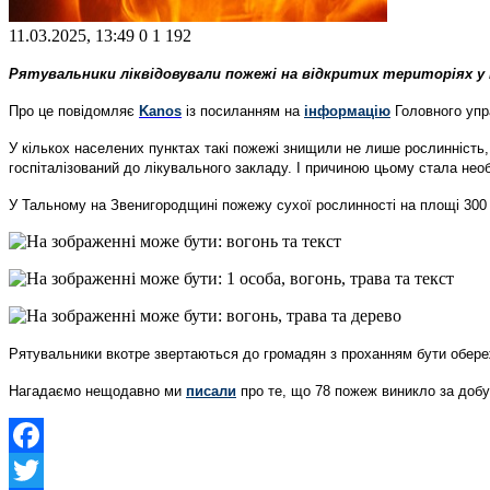
11.03.2025, 13:49
0
1 192
Рятувальники ліквідовували пожежі на відкритих територіях у
Про це повідомляє
Kanos
із посиланням на
інформацію
Головного упр
У кількох населених пунктах такі пожежі знищили не лише рослинність, 
госпіталізований до лікувального закладу. І причиною цьому стала необ
У Тальному на Звенигородщині пожежу сухої рослинності на площі 300 
Рятувальники вкотре звертаються до громадян з проханням бути обереж
Нагадаємо нещодавно ми
писали
про те, що 78 пожеж виникло за добу
Facebook