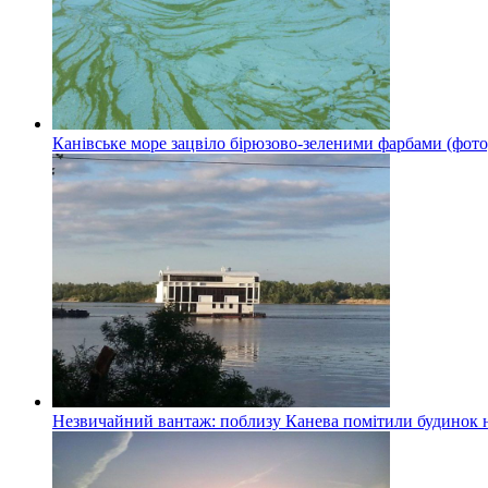
Канівське море зацвіло бірюзово-зеленими фарбами (фото
Незвичайний вантаж: поблизу Канева помітили будинок н