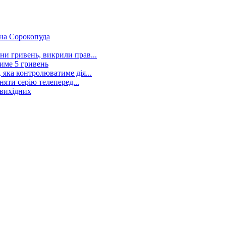
ана Сорокопуда
и гривень, викрили прав...
тиме 5 гривень
 яка контролюватиме дія...
няти серію телеперед...
 вихідних