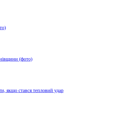
то)
анівщини (фото)
ти, якщо стався тепловий удар