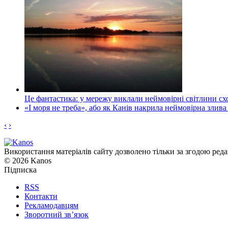
Це фантастика: у мережу виклали неймовірні світлини схо
«І моря не треба», або як Канів накрила неймовірна злива
‹
›
Використання матеріалів сайту дозволено тільки за згодою реда
© 2026 Kanos
Підписка
RSS
Контакти
Рекламодавцям
Зворотний зв’язок