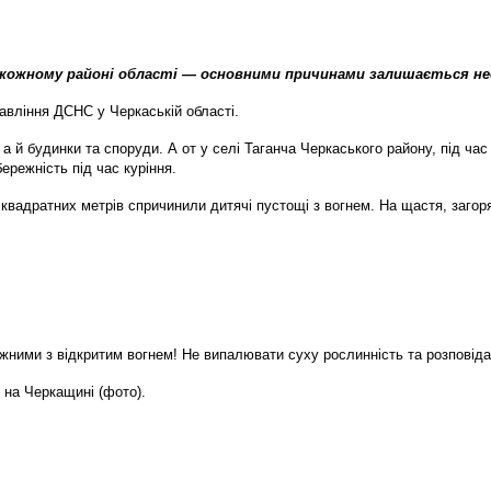
 кожному районі області — основними причинами залишається не
авління ДСНС у Черкаській області.
а й будинки та споруди. А от у селі Таганча Черкаського району, під ча
ережність під час куріння.
квадратних метрів спричинили дитячі пустощі з вогнем. На щастя, загор
ними з відкритим вогнем! Не випалювати суху рослинність та розповідат
 на Черкащині (фото).