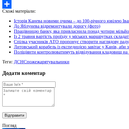
Twitter
Схожі матеріали:
Share
Історія Канева новими очима – до 100-річного ювілею Ів
До Яблунева відремонтували дорогу (фото)
Працівницю банку, яка привласнила понад чотири мільйон
Із 2 травня вартість проїзду у міських маршрутках склада
Спілка учасників АТО пропонує створити наглядову раду,
Литовський корабель із експедицією завітає у Канів, аби з
Поліціянти контролюватимуть відвідування кладовищ на
Теги:
ДСНС
пожежа
рятувальники
Додати коментар
Погляд