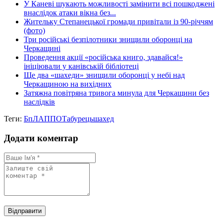
У Каневі шукають можливості замінити всі пошкоджені
внаслідок атаки вікна без...
Жительку Степанецької громади привітали із 90-річчям
(фото)
Три російські безпілотники знищили оборонці на
Черкащині
Проведення акції «російська книго, здавайся!»
ініціювали у канівській бібліотеці
Ще два «шахеди» знищили оборонці у небі над
Черкащиною на вихідних
Затяжна повітряна тривога минула для Черкащини без
наслідків
Теги:
БпЛА
ППО
Табурець
шахед
Додати коментар