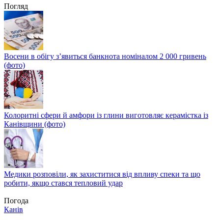
Погляд
Восени в обігу з’явиться банкнота номіналом 2 000 гривень
(фото)
Колоритні сфери й амфори із глини виготовляє керамістка із
Канівщини (фото)
Медики розповіли, як захиститися від впливу спеки та що
робити, якщо стався тепловий удар
Погода
Канів