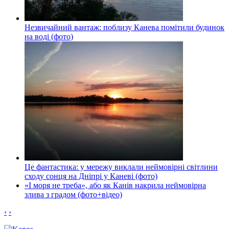
Незвичайний вантаж: поблизу Канева помітили будинок
на воді (фото)
Це фантастика: у мережу виклали неймовірні світлини
сходу сонця на Дніпрі у Каневі (фото)
«І моря не треба», або як Канів накрила неймовірна
злива з градом (фото+відео)
‹
›