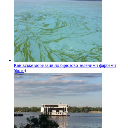
Канівське море зацвіло бірюзово-зеленими фарбами
(фото)