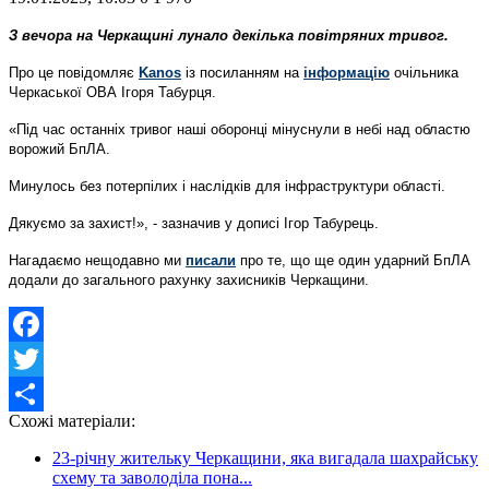
З вечора на Черкащині лунало декілька повітряних тривог.
Про це повідомляє
Kanos
із посиланням на
інформацію
очільника
Черкаської ОВА Ігоря Табурця.
«Під час останніх тривог наші оборонці мінуснули в небі над областю
ворожий БпЛА.
Минулось без потерпілих і наслідків для інфраструктури області.
Дякуємо за захист!», - зазначив у дописі Ігор Табурець.
Нагадаємо нещодавно ми
писали
про те, що ще один ударний БпЛА
додали до загального рахунку захисників Черкащини.
Facebook
Twitter
Схожі матеріали:
Share
23-річну жительку Черкащини, яка вигадала шахрайську
схему та заволоділа пона...