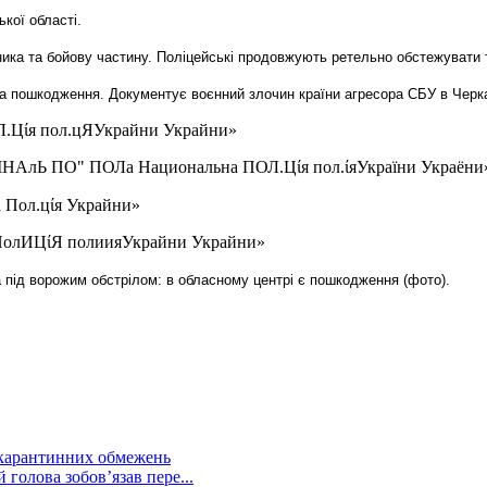
ької області.
тника та бойову частину. Поліцейські продовжують ретельно обстежувати 
ла пошкодження. Документує воєнний злочин країни агресора СБУ в Черка
 під ворожим обстрілом: в обласному центрі є пошкодження (фото).
 карантинних обмежень
голова зобов’язав пере...