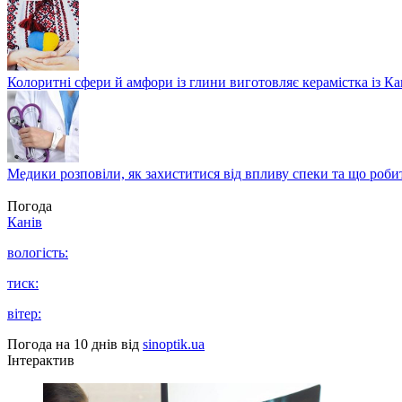
Колоритні сфери й амфори із глини виготовляє керамістка із К
Медики розповіли, як захиститися від впливу спеки та що роби
Погода
Канів
вологість:
тиск:
вітер:
Погода на 10 днів від
sinoptik.ua
Інтерактив