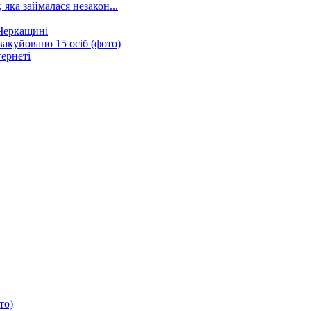
яка займалася незакон...
 Черкащині
акуйовано 15 осіб (фото)
тернеті
то)