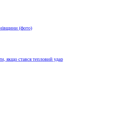
анівщини (фото)
ти, якщо стався тепловий удар