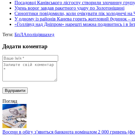
Посадовці Канівського лісгоспу створили злочинну групу, 
Удень ворог завдав ракетного удару по Золотоніщині
Синоптики повідомили, коли очікувати пік холоднечі на
У одному із районів Канева горить житловий будинок – ев
«Голлівуд над Дніпром» нарешті можна подивитись і в Ін
Теги:
БпЛА
поліція
шахед
Додати коментар
Погляд
Восени в обігу з’явиться банкнота номіналом 2 000 гривень (фо