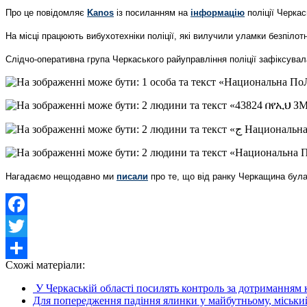
Про це повідомляє
Kanos
із посиланням на
інформацію
поліції Черкас
На місці працюють вибухотехніки поліції, які вилучили уламки безпіло
Слідчо-оперативна група Черкаського райуправління поліції зафіксува
Нагадаємо нещодавно ми
писали
про те, що від ранку Черкащина була
Facebook
Twitter
Схожі матеріали:
Share
У Черкаській області посилять контроль за дотриманням
Для попередження падіння ялинки у майбутньому, міський 