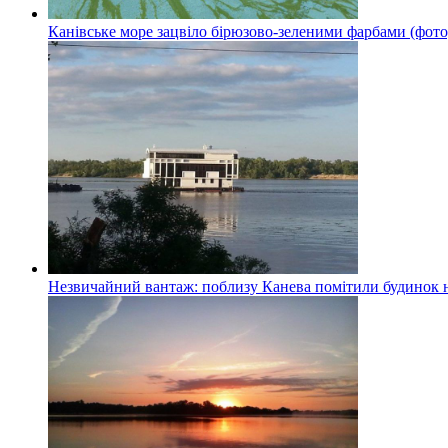
Канівське море зацвіло бірюзово-зеленими фарбами (фото
Незвичайний вантаж: поблизу Канева помітили будинок н