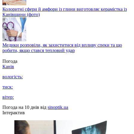
Колоритні сфери й амфори із глини виготовляє керамістка із
Канівщини (фото)
Медики розповіли, як захиститися від впливу спеки та що
робити, якщо стався тепловий удар
Погода
Канів
вологість:
тиск:
вітер:
Погода на 10 днів від
sinoptik.ua
Інтерактив