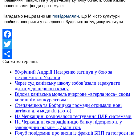
працівники Товариства у будь-якому куточку області, обов’язково
поповнювали фонди цього музею.
Нагадаємо нещодавно ми
повідомляли
, що Міністр культури
пообіцяв посприяти у завершенні будівництва Будинку культури.
Facebook
Twitter
Схожі матеріали:
Share
50-річний Андрій Назаренко загинув у бою за
незалежність України
Через суд канівську школу зобов’язали зарахувати
дитину до першого класу
Відома канівська модель вчергове «втерла носа» своїм
колишнім конкуренткам з ...
Степанецька та Бобрицька громади отримали нові
автівки для медиків (фото)
На Черкащині розпочалося тестування ПЛР-системами
На Черкащині експрацівницю банку підозрюють у
заволодінні більше 1,7 млн.грн.
Голуб повідомив про вихід із фракції БПП та погрози на