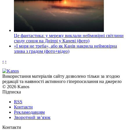
Це фантастика: у мережу виклали неймовірні світлини
сходу сонця на Дніпрі у Каневі (фото)
«І моря не треба», або як Канів накрила неймовірна
злива з градом (фото+відео)
‹
›
Використання матеріалів сайту дозволено тільки за згодою
редакції та наявності активного гіперпосилання на джерело
© 2026 Kanos
Підписка
RSS
Контакти
Рекламодавцям
Зворотний зв’язок
Контакти