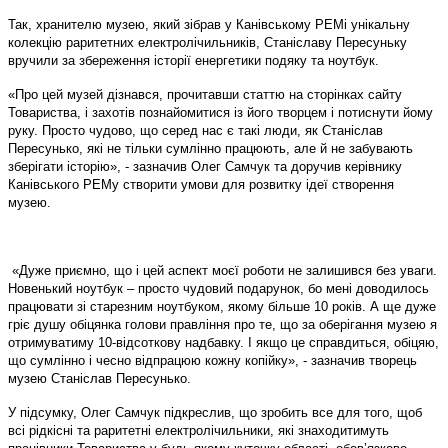
Так, хранителю музею, який зібрав у Канівському РЕМі унікальну
колекцію раритетних електролічильників, Станіславу Пересуньку
вручили за збереження історії енергетики подяку та ноутбук.
«Про цей музей дізнався, прочитавши статтю на сторінках сайту
Товариства, і захотів познайомитися із його творцем і потиснути йому
руку. Просто чудово, що серед нас є такі люди, як Станіслав
Пересунько, які не тільки сумлінно працюють, але й не забувають
зберігати історію», - зазначив Олег Самчук та доручив керівнику
Канівського РЕМу створити умови для розвитку ідеї створення
музею.
«Дуже приємно, що і цей аспект моєї роботи не залишився без уваги.
Новенький ноутбук – просто чудовий подарунок, бо мені доводилось
працювати зі старезним ноутбуком, якому більше 10 років. А ще дуже
гріє душу обіцянка голови правління про те, що за оберігання музею я
отримуватиму 10-відсоткову надбавку. І якщо це справдиться, обіцяю,
що сумлінно і чесно відпрацюю кожну копійку», - зазначив творець
музею Станіслав Пересунько.
У підсумку, Олег Самчук підкреслив, що зробить все для того, щоб
всі рідкісні та раритетні електролічильники, які знаходитимуть