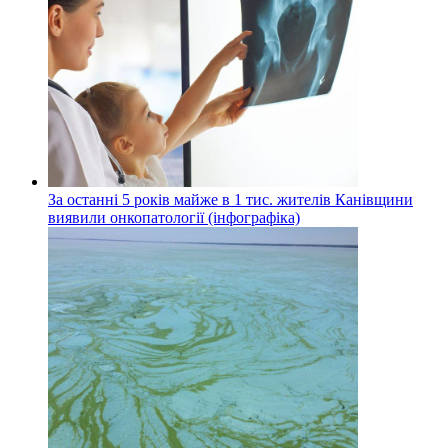
За останні 5 років майже в 1 тис. жителів Канівщини
виявили онкопатології (інфографіка)