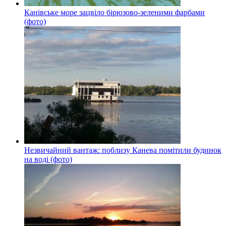
Канівське море зацвіло бірюзово-зеленими фарбами
(фото)
Незвичайний вантаж: поблизу Канева помітили будинок
на воді (фото)