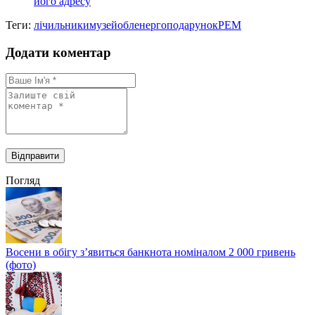
його адресу
Теги:
лічильники
музей
обленерго
подарунок
РЕМ
Додати коментар
Погляд
Восени в обігу з’явиться банкнота номіналом 2 000 гривень
(фото)