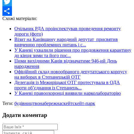
Facebook
Twitter
Схожі матеріали:
Share
Очільник РДА проінспектував проведення ремонту
дороги (фото)
Візит на Канівщину народний депутат присвятив
вивченню проблемних питань і с...
У Каневі ухвалили рішення про продовження карантину
до кінця зими та його пос...
Цими вихідними Канів відзначатиме 946-ий День
народження
Офіційний склад новообраного депутатського корпусу
на виборах в Степанецькій ОТГ
Делегація із Межиріцької ОТГ протестувала в ОДА
проти об’єднання із Степанець...
У Каневі правоохоронці виявили нарколабораторію
Теги:
будівництво
набережна
скейт
скейт-парк
Додати коментар