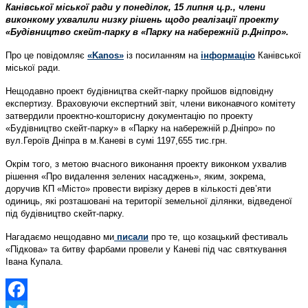
Канівської міської ради у понеділок, 15 липня ц.р., члени
виконкому ухвалили низку рішень щодо реалізації проекту
«Будівництво скейт-парку в «Парку на набережній р.Дніпро».
Про це повідомляє
«Kanos»
із посиланням на
інформацію
Канівської
міської ради.
Нещодавно проект будівництва скейт-парку пройшов відповідну
експертизу. Враховуючи експертний звіт, члени виконавчого комітету
затвердили проектно-кошторисну документацію по проекту
«Будівництво скейт-парку» в «Парку на набережній р.Дніпро» по
вул.Героїв Дніпра в м.Каневі в сумі 1197,655 тис.грн.
Окрім того, з метою вчасного виконання проекту виконком ухвалив
рішення «Про видалення зелених насаджень», яким, зокрема,
доручив КП «Місто» провести вирізку дерев в кількості дев’яти
одиниць, які розташовані на території земельної ділянки, відведеної
під будівництво скейт-парку.
Нагадаємо нещодавно ми
писали
про те, що козацький фестиваль
«Підкова» та битву фарбами провели у Каневі під час святкування
Івана Купала.