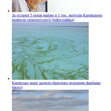
За останні 5 років майже в 1 тис. жителів Канівщини
виявили онкопатології (інфографіка)
Канівське море зацвіло бірюзово-зеленими фарбами
(фото)