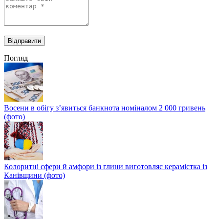
Погляд
Восени в обігу з’явиться банкнота номіналом 2 000 гривень
(фото)
Колоритні сфери й амфори із глини виготовляє керамістка із
Канівщини (фото)