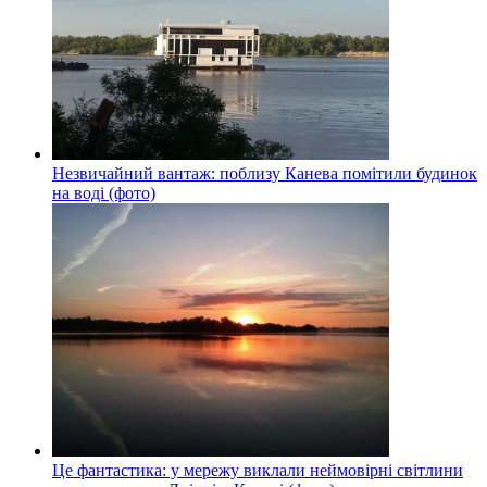
Незвичайний вантаж: поблизу Канева помітили будинок
на воді (фото)
Це фантастика: у мережу виклали неймовірні світлини