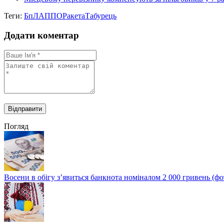
Теги:
БпЛА
ППО
Ракета
Табурець
Додати коментар
Погляд
Восени в обігу з’явиться банкнота номіналом 2 000 гривень (фо