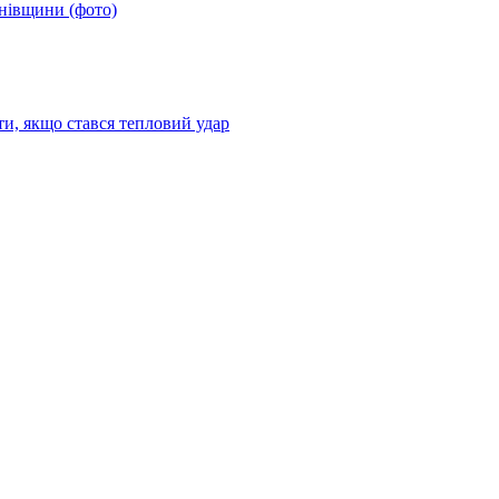
анівщини (фото)
ти, якщо стався тепловий удар