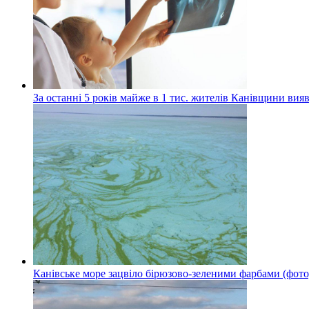
За останні 5 років майже в 1 тис. жителів Канівщини вияв
Канівське море зацвіло бірюзово-зеленими фарбами (фото