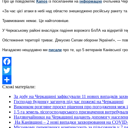
Про це повідомляє
Kanos
із посиланням на
інформацію
очільника Чер
«За час цієї атаки в небі над областю знешкоджено російську ракету т
Травмованих немає. Це найголовніше.
У Черкаському районі внаслідок падіння ворожого БпЛА на відкритій те
Обстеження території триває. Дякуємо Силам оборони України!», — пов
Нагадаємо нещодавно ми
писали
про те, що 5 ветеранів Канівської гр
Facebook
Twitter
Схожі матеріали:
Share
За добу на Черкащині зафіксували 11 нових випадків за
Господар будинку загинув під час пожежі на Черкащині
Виконком розгляне проєкт рішення про погодження меж і
1,5 га земель лісогосподарського призначення витребували
Надзвичайники на Черкащині надають допомогу населенню з
На Канівщині – 2 нові випадки захворювання на COVID
Місцевому перевізнику компенсують за пільговиків у 7 раз