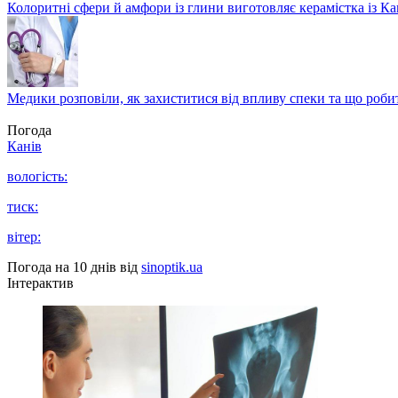
Колоритні сфери й амфори із глини виготовляє керамістка із К
Медики розповіли, як захиститися від впливу спеки та що роби
Погода
Канів
вологість:
тиск:
вітер:
Погода на 10 днів від
sinoptik.ua
Інтерактив