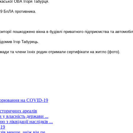
каської ОВА Ігоря Табурця.
а 9 БпЛА противника.
риторії пошкоджено вікна в будівлі приватного підприємства та автомобіл
ідомив Ігор Табурець.
омади та члени їхніх родин отримали сертифікати на житло (фото).
хворювання на COVID-19
сторичних ареалів
 у власність держави ...
 ліквідації наслідків ...
-19
ів менше, аніж він пе...