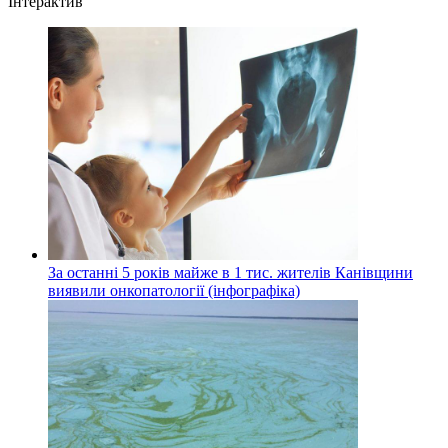
Інтерактив
За останні 5 років майже в 1 тис. жителів Канівщини
виявили онкопатології (інфографіка)