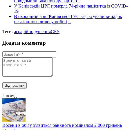
повідомили, яка погоду варто о...
У Канівській ЦРЛ померла 74-річна пацієнтка із COVID-
19
В охоронній зоні Канівської ГЕС зафіксували випадок
незаконного вилову риби (...
Теги:
аграрій
порушення
СБУ
Додати коментар
Погляд
Восени в обігу з’явиться банкнота номіналом 2 000 гривень