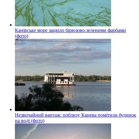
Канівське море зацвіло бірюзово-зеленими фарбами
(фото)
Незвичайний вантаж: поблизу Канева помітили будинок
на воді (фото)