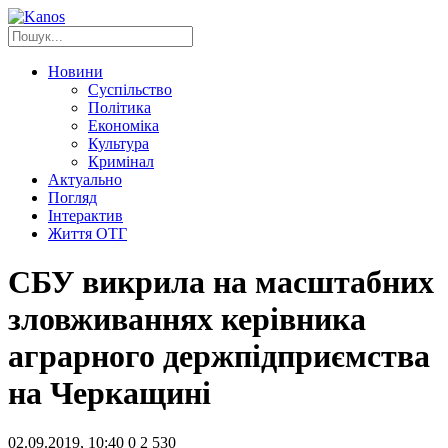
Новини
Суспільство
Політика
Економіка
Культура
Кримінал
Актуально
Погляд
Інтерактив
Життя ОТГ
СБУ викрила на масштабних
зловживаннях керівника
аграрного держпідприємства
на Черкащині
02.09.2019, 10:40
0
2 530