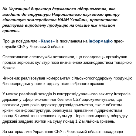
На Черкащині директор державного підприємства, яке
входить до структури Національного наукового центру
«Інститут землеробства НААН України», протиправно
реалізував вироблену продукцію на більше ніж мільйон
гривень.
Про це повідомляє
«Kanos»
із посиланням на
інформацію
прес-
служби СБУ у Черкаській області.
Оперативники спецслужби встановили, що посадовець організував
продаж зернових культур поза визначеною законодавством товарною
біржею.
Чиновник реалізовував комерсантам сільськогосподарську продукцію
безпосередньо у полях одразу після зібраного вражою.
У межах реалізації заходів із контррозвідувального захисту інтересів
держави у сфері економічної безпеки СБУ задокументувала, що
протягом двох років директор держпідприємства, яке є об’єктом
критичної інфраструктури, реалізував приватним підприємствам
понад 3 тисячі тонн зернових культур. Через протиправну оборудку
державі завдано збитки на суму понад 1,2 мільйона гривень.
За матеріалами Управління СБУ в Черкаській області посадовцю