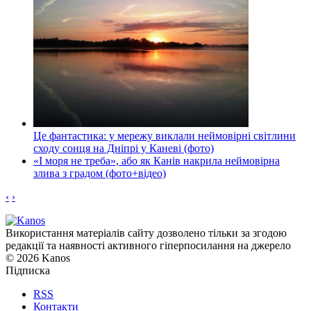
Це фантастика: у мережу виклали неймовірні світлини
сходу сонця на Дніпрі у Каневі (фото)
«І моря не треба», або як Канів накрила неймовірна
злива з градом (фото+відео)
‹
›
Використання матеріалів сайту дозволено тільки за згодою
редакції та наявності активного гіперпосилання на джерело
© 2026 Kanos
Підписка
RSS
Контакти