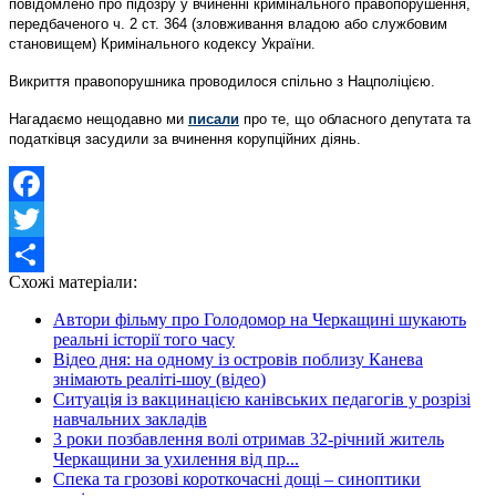
повідомлено про підозру у вчиненні кримінального правопорушення,
передбаченого ч. 2 ст. 364 (зловживання владою або службовим
становищем) Кримінального кодексу України.
Викриття правопорушника проводилося спільно з Нацполіцією.
Нагадаємо нещодавно ми
писали
про те, що обласного депутата та
податківця засудили за вчинення корупційних діянь.
Facebook
Twitter
Схожі матеріали:
Share
Автори фільму про Голодомор на Черкащині шукають
реальні історії того часу
Відео дня: на одному із островів поблизу Канева
знімають реаліті-шоу (відео)
Ситуація із вакцинацією канівських педагогів у розрізі
навчальних закладів
3 роки позбавлення волі отримав 32-річний житель
Черкащини за ухилення від пр...
Спека та грозові короткочасні дощі – синоптики