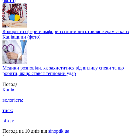
(фото)
Колоритні сфери й амфори із глини виготовляє керамістка із
Канівщини (фото)
Медики розповіли, як захиститися від впливу спеки та що
робити, якщо стався тепловий удар
Погода
Канів
вологість:
тиск:
вітер:
Погода на 10 днів від
sinoptik.ua