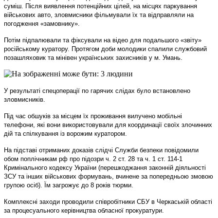
суміш. Після виявлення потенційних цілей, на місцях паркування
військових авто, зловмисники фільмували їх та відправляли на
погодження «замовнику».
Потім підпалювали та фіксували на відео для подальшого «звіту»
російському куратору.
Протягом доби молодики спалили службовий
позашляховик та мінівен українських захисників у м. Умань.
У результаті спецоперації по гарячих слідах було встановлено
зловмисників.
Під час обшуків за місцем їх проживання вилучено мобільні
телефони, які вони використовували для координації своїх злочинних
дій та спілкування із ворожим куратором.
На підставі отриманих доказів слідчі Служби безпеки повідомили
обом поплічникам рф про підозри ч. 2 ст. 28 та ч. 1 ст. 114-1
Кримінального кодексу України (перешкоджання законній діяльності
ЗСУ та інших військових формувань, вчинене за попередньою змовою
групою осіб).
Їм загрожує до 8 років тюрми.
Комплексні заходи проводили співробітники СБУ в Черкаській області
за процесуального керівництва обласної прокуратури.