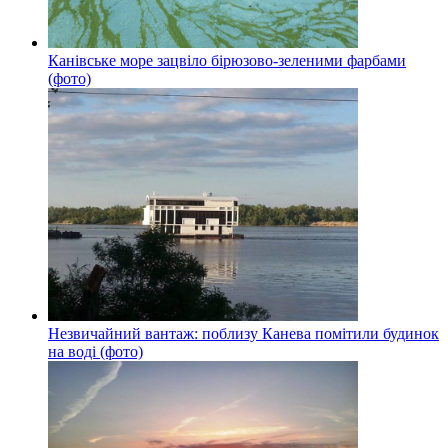
Канівське море зацвіло бірюзово-зеленими фарбами
(фото)
Незвичайний вантаж: поблизу Канева помітили будинок
на воді (фото)