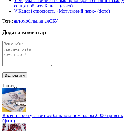
У мережі з’явилися неймовірної краси світлини заходу
сонця поблизу Канева (фото)
У Каневі створюють «Мотузковий парк» (фото)
Теги:
автомобіль
підпал
СБУ
Додати коментар
Погляд
Восени в обігу з’явиться банкнота номіналом 2 000 гривень
(фото)