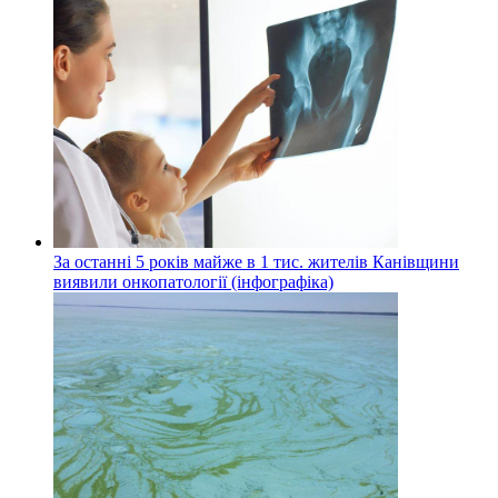
За останні 5 років майже в 1 тис. жителів Канівщини
виявили онкопатології (інфографіка)