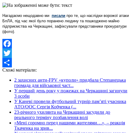
Нагадаємо нещодавно ми
писали
про те, що наслідки ворожої атаки
БпЛА, під час якої було поранено людину та пошкоджено майно
підприємства на Черкащині, зафіксували представники прокуратури
(фото).
Facebook
Twitter
Схожі матеріали:
Share
2 захисних анти-FPV «куполи» придбала Степанецька
громада для військової част...
У перший день року у пожежах на Черкащині загинули
3 особи
У Каневі провели футбольний турнір пам’яті учасника
АТО/ООС Сергія Кобченка (...
23-річного ухилянта на Черкащині засудили до
реального терміну позбавлення волі
«Мені соромно перед нашими жителями…», – реакція
Ткаченка на зрив...