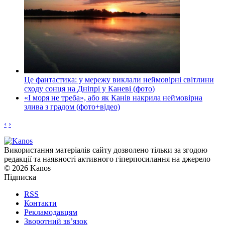
Це фантастика: у мережу виклали неймовірні світлини
сходу сонця на Дніпрі у Каневі (фото)
«І моря не треба», або як Канів накрила неймовірна
злива з градом (фото+відео)
‹
›
Використання матеріалів сайту дозволено тільки за згодою
редакції та наявності активного гіперпосилання на джерело
© 2026 Kanos
Підписка
RSS
Контакти
Рекламодавцям
Зворотний зв’язок