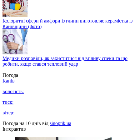
Колоритні сфери й амфори із глини виготовляє керамістка із
Канівщини (фото)
Медики розповіли, як захиститися від впливу спеки та що
робити, якщо стався тепловий удар
Погода
Канів
вологість:
тиск:
вітер:
Погода на 10 днів від
sinoptik.ua
Інтерактив