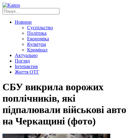
Новини
Суспільство
Політика
Економіка
Культура
Кримінал
Актуально
Погляд
Інтерактив
Життя ОТГ
СБУ викрила ворожих
поплічників, які
підпалювали військові авто
на Черкащині (фото)