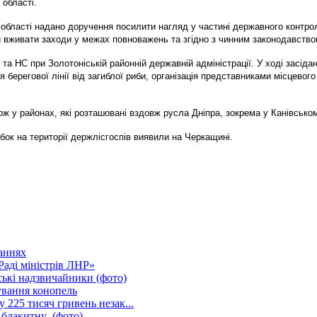
 області.
 області надано доручення посилити нагляд у частині державного контр
и вживати заходи у межах повноважень та згідно з чинним законодавство
та НС при Золотоніській районній державній адміністрації. У ході засіда
 берегової лінії від загиблої риби, організація представниками місцево
акож у районах, які розташовані вздовж русла Дніпра, зокрема у Канівсько
бок на території держлісгоспів виявили на Черкащині.
аннях
Раді міністрів ЛНР»
ські надзвичайники (фото)
ування конопель
225 тисяч гривень незак...
 блакитну (фото)