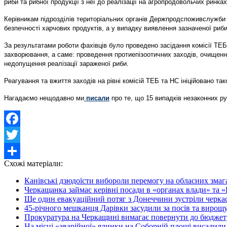
риби та рибної продукції з неї до реалізації на агропродовольчих ринках
Керівникам підрозділів територіальних органів Держпродспоживслужби
безпечності харчових продуктів, а у випадку виявлення зазначеної риб
За результатами роботи фахівців було проведено засідання комісії ТЕБ 
захворювання, а саме: проведення протиепізоотичних заходів, очищення
недопущення реалізації зараженої риби.
Реагування та вжиття заходів на рівні комісій ТЕБ та НС ініційовано т
Нагадаємо нещодавно ми
писали
про те, що 15 випадків незаконних ру
Facebook
Twitter
Схожі матеріали:
Share
Канівські дзюдоїсти вибороли перемогу на обласних змаг
Черкащанка займає керівні посади в «органах влади» та «
Ще один евакуаційний потяг з Донеччини зустріли черка
45-річного мешканця Дарівки засудили за посів та вирощ
Прокуратура на Черкащині вимагає повернути до бюджету 
На місці «аварійної» ялинки на Соборній площі висадили