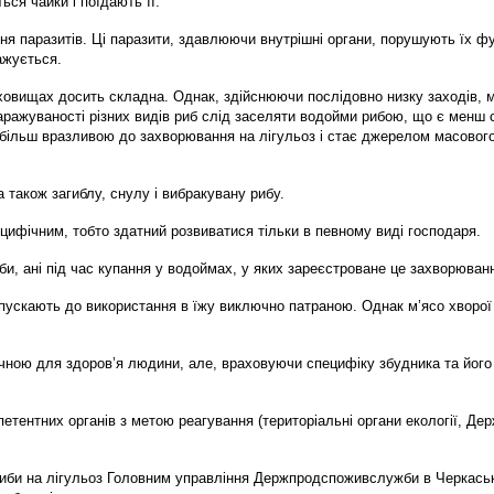
ься чайки і поїдають її.
ня паразитів. Ці паразити, здавлюючи внутрішні органи, порушують їх фун
ажується.
ховищах досить складна. Однак, здійснюючи послідовно низку заходів, 
аражуваності різних видів риб слід заселяти водойми рибою, що є менш с
йбільш вразливою до захворювання на лігульоз і стає джерелом масового
 також загиблу, снулу і вибракувану рибу.
ецифічним, тобто здатний розвиватися тільки в певному виді господаря.
иби, ані під час купання у водоймах, у яких зареєстроване це захворюван
опускають до використання в їжу виключно патраною. Однак м’ясо хворої 
ною для здоров’я людини, але, враховуючи специфіку збудника та його ло
етентних органів з метою реагування (територіальні органи екології, Д
риби на лігульоз Головним управління Держпродспоживслужби в Черкась