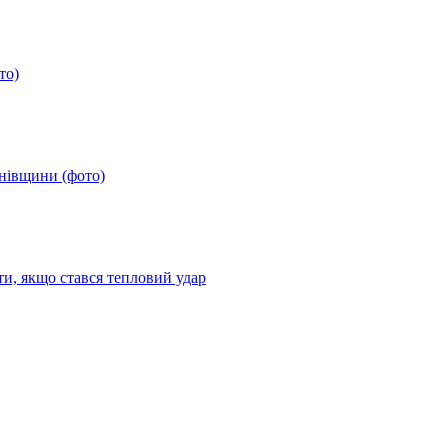
то)
анівщини (фото)
ти, якщо стався тепловий удар