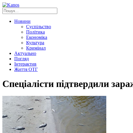
Новини
Суспільство
Політика
Економіка
Культура
Кримінал
Актуально
Погляд
Інтерактив
Життя ОТГ
Спеціалісти підтвердили зара