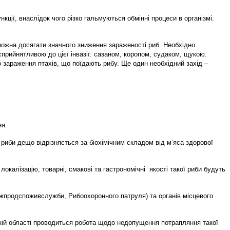
кції, внаслідок чого різко гальмуються обмінні процеси в організмі.
можна досягати значного зниження зараженості риб. Необхідно
прийнятливою до цієї інвазії: сазаном, коропом, судаком, щукою.
 зараження птахів, що поїдають рибу. Ще один необхідний захід –
ня.
риби дещо відрізняється за біохімічним складом від м’яса здорової
калізацію, товарні, смакові та гастрономічні якості такої риби будуть
ержпродспоживслужби, Рибоохоронного патруля) та органів місцевого
кій області проводиться робота щодо недопущення потрапляння такої