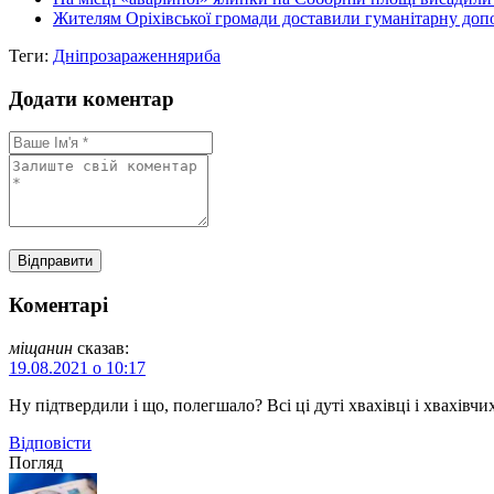
Жителям Оріхівської громади доставили гуманітарну допо
Теги:
Дніпро
зараження
риба
Додати коментар
Коментарі
міщанин
сказав:
19.08.2021 о 10:17
Ну підтвердили і що, полегшало? Всі ці дуті хвахівці і хвахівчи
Відповіcти
Погляд