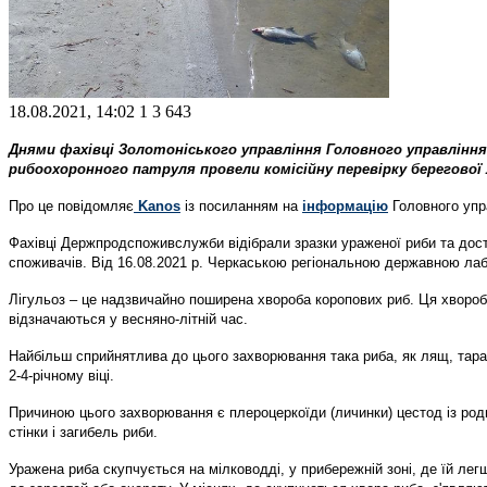
18.08.2021, 14:02
1
3 643
Днями фахівці Золотоніського управління Головного управління
рибоохоронного патруля провели комісійну перевірку берегової 
Про це повідомляє
Kanos
із посиланням на
інформацію
Головного уп
Фахівці Держпродспоживслужби відібрали зразки ураженої риби та доста
споживачів. Від 16.08.2021 р. Черкаською регіональною державною ла
Лігульоз – це надзвичайно поширена хвороба коропових риб. Ця хвороба
відзначаються у весняно-літній час.
Найбільш сприйнятлива до цього захворювання така риба, як лящ, тараня
2-4-річному віці.
Причиною цього захворювання є плероцеркоїди (личинки) цестод із ро
стінки і загибель риби.
Уражена риба скупчується на мілководді, у прибережній зоні, де їй ле