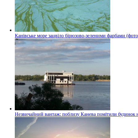
Канівське море зацвіло бірюзово-зеленими фарбами (фото
Незвичайний вантаж: поблизу Канева помітили будинок н