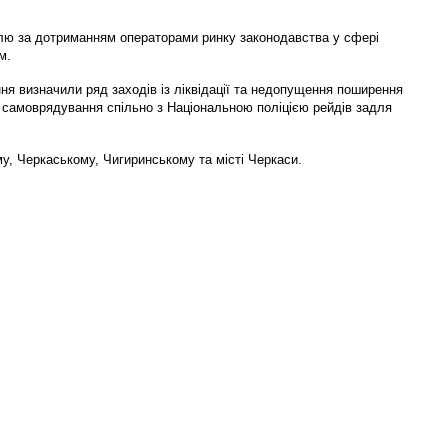
олю за дотриманням операторами ринку законодавства у сфері
м.
ння визначили ряд заходів із ліквідації та недопущення поширення
го самоврядування спільно з Національною поліцією рейдів задля
му, Черкаському, Чигиринському та місті Черкаси.