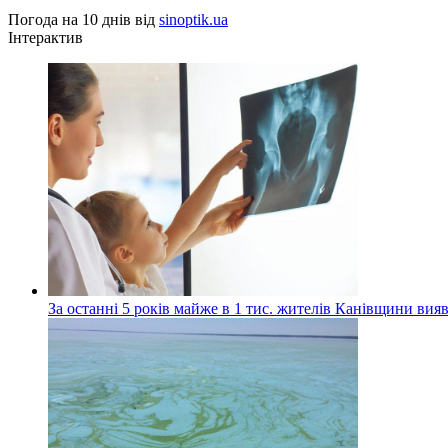
Погода на 10 днів від
sinoptik.ua
Інтерактив
За останні 5 років майже в 1 тис. жителів Канівщини вияв