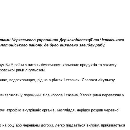
стами Черкаського управління Держекоінспекції та Черкаського
олотоніського району, де було виявлено загиблу рибу.
ужби України з питань безпечності харчових продуктів та захисту
ровської риби лігульозом.
нах, водосховищах, рідше в річках і ставках. Спалахи лігульозу
 виявляють у порожнині тіла коропа і сазана. Хворіє риба переважно у
и атрофію внутрішніх органів, безпліддя, нерідко розрив черевної
є на боці або черевцем догори, легко піддається вилову, прибивається