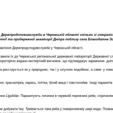
 Держпродспоживслужби в Черкаській області спільно зі спеціалі
лінії та прибережної акваторії Дніпра поблизу села Благодатне З
равління Держпродсподивслужби у Черкаській області.
вили їх до Черкаської регіональної державної лабораторії Державної сл
бораторією видано експертний висновок, що підтверджує зараження дніп
 реєструється як у природних, так і у штучних водоймах, а саме: у лима
, краснопірка, карась, плітка, білий амур і товстолобик. Іноді паразитів
дини
Ligulidae.
Паразитують личинки в черевній порожнині риби, спричиняюч
гше добувати їжу. Тримається така риба у поверхневому шарі води. Плава