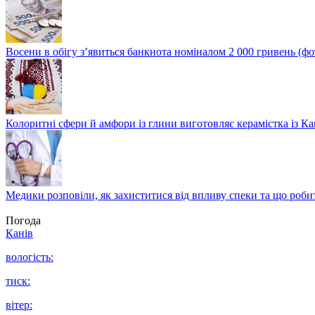
Восени в обігу з’явиться банкнота номіналом 2 000 гривень (фо
Колоритні сфери й амфори із глини виготовляє керамістка із К
Медики розповіли, як захиститися від впливу спеки та що роби
Погода
Канів
вологість:
тиск:
вітер: