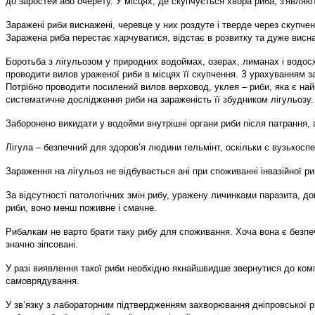
до заростей або очерету. У місцях, де скупчується хвора риба, з'являют
Заражені риби виснажені, черевце у них роздуте і тверде через скупчен
Заражена риба перестає харчуватися, відстає в розвитку та дуже висн
Боротьба з лігульозом у природних водоймах, озерах, лиманах і водос
проводити вилов ураженої риби в місцях її скупчення. З урахуванням з
Потрібно проводити посилений вилов верховод, уклея – риби, яка є на
систематичне дослідження риби на зараженість її збудником лігульозу.
Заборонено викидати у водойми внутрішні органи риби після патрання, а
Лігула – безпечний для здоров’я людини гельмінт, оскільки є вузькосп
Зараження на лігульоз не відбувається ані при споживанні інвазійної р
За відсутності патологічних змін рибу, уражену личинками паразита, д
риби, воно менш поживне і смачне.
Рибалкам не варто брати таку рибу для споживання. Хоча вона є безпеч
значно зіпсовані.
У разі виявлення такої риби необхідно якнайшвидше звернутися до комп
самоврядування.
У зв’язку з лабораторним підтвердженням захворювання дніпровської 