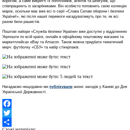
ворогом, а саме викритті їх поплічників, агентів та шпигунів, що
співпрацюють із загарбниками. Він особисто поповнить свою колекцію
марок, оскільки має вже всі із серії «Слава Силам оборони і безпеки
України!», які після нашої перемоги нагадуватимуть про те, як всі
разом били рашистів.
Поштові набори «Служба безпеки України» вже доступні у відділеннях
Укрпошти по всій країні, онлайн в офіційному поштовому магазині та
маркетплейсах eBay та Amazon. Також можна придбати тематичний
мерч: футболку «СБУ» та набір стікерпаків.
Нагадаємо нещодавно ми
публікували
анонс заходів у Каневі до Дня
Української Державності.
Facebook
Twitter
Схожі матеріали: