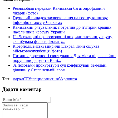
Share
Реанімобіль передали Канівській багатопрофільній
лікарні (фото)
Груповий випадок захворювання на гостру кишкову
інфекцію стався у Черкасах
Канівський рятувальник потрапив до п’ятірки кращих
начальників караулу України
На Черкащині правоохоронці викрили злочинну групу,
яка збувала фальсифіковану...
Кіберполіцейські викрили шахрая, який ошукав
військовослужбовця (фото)
Питання доречності святкування Дня міста під час війни
порушили депутати Кані...
За позовами прокуратури суд конфіскував земельні
ділянки у Степанецькій гром...
Теги:
марка
СБУ
спецпогашення
Укрпошта
Додати коментар