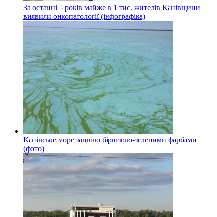
За останні 5 років майже в 1 тис. жителів Канівщини
виявили онкопатології (інфографіка)
Канівське море зацвіло бірюзово-зеленими фарбами
(фото)