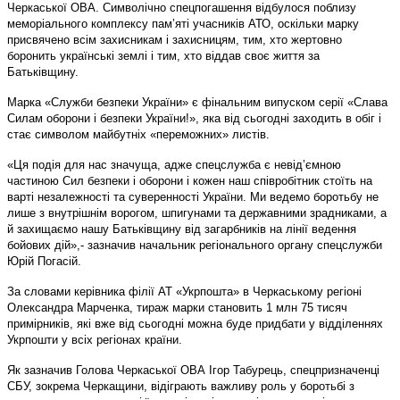
Черкаської ОВА. Символічно спецпогашення відбулося поблизу
меморіального комплексу пам’яті учасників АТО, оскільки марку
присвячено всім захисникам і захисницям, тим, хто жертовно
боронить українські землі і тим, хто віддав своє життя за
Батьківщину.
Марка «Служби безпеки України» є фінальним випуском серії «Слава
Силам оборони і безпеки України!», яка від сьогодні заходить в обіг і
стає символом майбутніх «переможних» листів.
«Ця подія для нас значуща, адже спецслужба є невід’ємною
частиною Сил безпеки і оборони і кожен наш співробітник стоїть на
варті незалежності та суверенності України. Ми ведемо боротьбу не
лише з внутрішнім ворогом, шпигунами та державними зрадниками, а
й захищаємо нашу Батьківщину від загарбників на лінії ведення
бойових дій»,- зазначив начальник регіонального органу спецслужби
Юрій Погасій.
За словами керівника філії АТ «Укрпошта» в Черкаському регіоні
Олександра Марченка, тираж марки становить 1 млн 75 тисяч
примірників, які вже від сьогодні можна буде придбати у відділеннях
Укрпошти у всіх регіонах країни.
Як зазначив Голова Черкаської ОВА Ігор Табурець, спецпризначенці
СБУ, зокрема Черкащини, відіграють важливу роль у боротьбі з