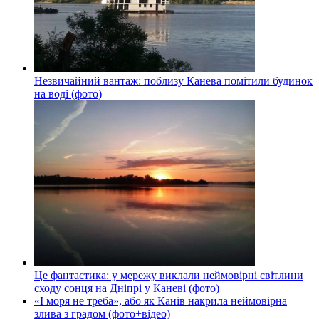
Незвичайний вантаж: поблизу Канева помітили будинок
на воді (фото)
Це фантастика: у мережу виклали неймовірні світлини
сходу сонця на Дніпрі у Каневі (фото)
«І моря не треба», або як Канів накрила неймовірна
злива з градом (фото+відео)