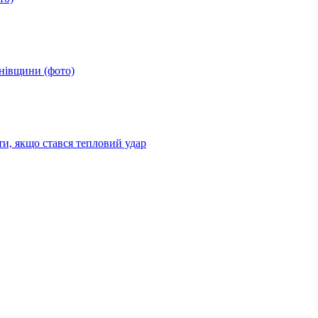
анівщини (фото)
ти, якщо стався тепловий удар