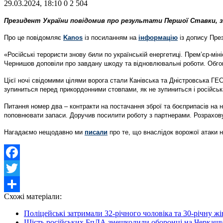
29.03.2024, 18:10
0
2 504
Президент України повідомив про результати Першої Ставки, з
Про це повідомляє
Kanos
із посиланням на
інформацію
із допису Пре
«Російські терористи знову били по українській енергетиці. Прем’єр-м
Чернишов доповіли про завдану шкоду та відновлювальні роботи. Обгов
Цієї ночі свідомими цілями ворога стали Канівська та Дністровська ГЕ
зупиниться перед прикордонними стовпами, як не зупиниться і російська 
Питання номер два – контракти на постачання зброї та боєприпасів на 
поповнювати запаси. Доручив посилити роботу з партнерами. Розрахов
Нагадаємо нещодавно ми
писали
про те, що
внаслідок ворожої атаки н
Facebook
Twitter
Схожі матеріали:
Share
Поліцейські затримали 32-річного чоловіка та 30-річну жінк
Шість російських БпЛА знешкодили оборонці на Черкащ