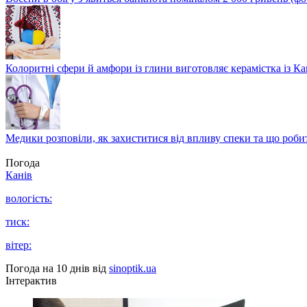
Колоритні сфери й амфори із глини виготовляє керамістка із К
Медики розповіли, як захиститися від впливу спеки та що роби
Погода
Канів
вологість:
тиск:
вітер:
Погода на 10 днів від
sinoptik.ua
Інтерактив