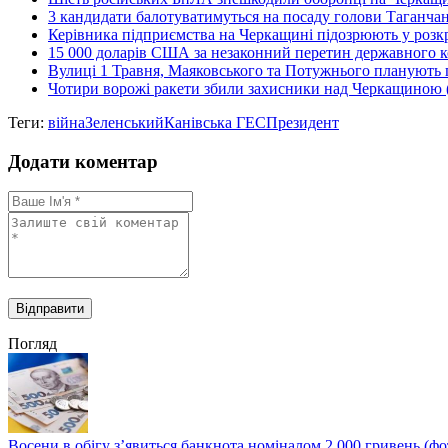
3 кандидати балотуватимуться на посаду голови Таганча
Керівника підприємства на Черкащині підозрюють у розкр
15 000 доларів США за незаконний перетин державного ко
Вулиці 1 Травня, Маяковського та Потужнього планують 
Чотири ворожі ракети збили захисники над Черкащиною 
Теги:
війна
Зеленський
Канівська ГЕС
Президент
Додати коментар
Погляд
Восени в обігу з’явиться банкнота номіналом 2 000 гривень (фо