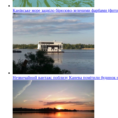
Канівське море зацвіло бірюзово-зеленими фарбами (фото
Незвичайний вантаж: поблизу Канева помітили будинок н