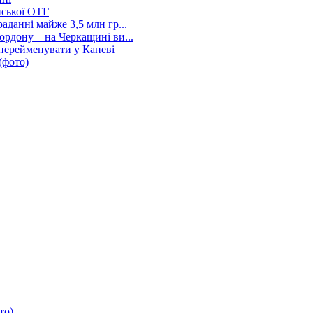
нської ОТГ
аданні майже 3,5 млн гр...
рдону – на Черкащині ви...
перейменувати у Каневі
(фото)
то)