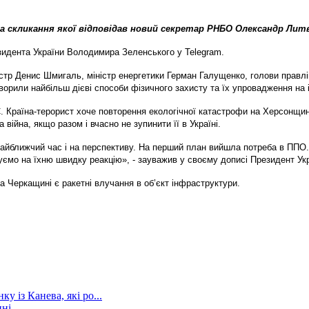
а скликання якої відповідав новий секретар РНБО Олександр Лит
зидента України Володимира Зеленського у Telegram.
іністр Денис Шмигаль, міністр енергетики Герман Галущенко, голови пра
орили найбільш дієві способи фізичного захисту та їх упровадження на і
С. Країна-терорист хоче повторення екологічної катастрофи на Херсонщин
війна, якщо разом і вчасно не зупинити її в Україні.
найближчий час і на перспективу. На перший план вийшла потреба в ППО.
уємо на їхню швидку реакцію», - зауважив у своєму дописі Президент У
а Черкащині є ракетні влучання в об’єкт інфраструктури.
у із Канева, які ро...
ині