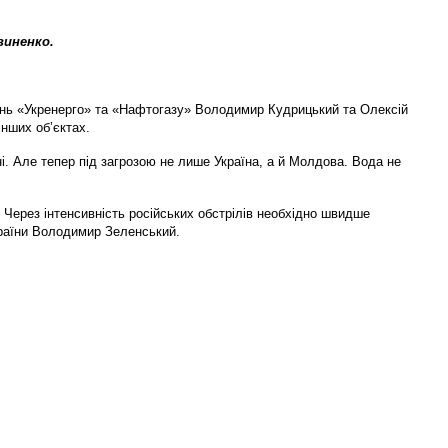
виненко.
влінь «Укренерго» та «Нафтогазу» Володимир Кудрицький та Олексій
нших об’єктах.
і. Але тепер під загрозою не лише Україна, а й Молдова. Вода не
 Через інтенсивність російських обстрілів необхідно швидше
країни Володимир Зеленський.