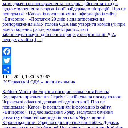
затверджено розпорядження та порядок здійснення заходів
щодо утворення та реорганізації райдержадміністрацій. Про це
повідомляє «Kanos» із посиланням на інформацію із сайту
«Вичерпно». «Протягом 20 днів з дня затвердження
розпорядження КМУ голова ОДА має утворити комісії (4) при
новостворених райдержадміністраціях, які і
забезпечуватимуть здійснення процесу реорганізації РДА,
передачу майна, […]
Facebook
Twitter
10.12.2020, 13:00
5
3 967
Share
У Черкаській ОДА – новий очільник
Кабінет Міністрів України погодив звільнення Романа
Боднара та призначення Сергія Сергійчука на посаду голови
Черкаської обласної державної адміністрації. Про це
повідомляє «Kanos» із посиланням інформацію із сайту
«Вичерпно». Під час засідання Уряду заслухали бачення
розвитку областей кандидатів на голів Черкащини й
Кіровоградщини. Уряд погодив призначення обох. Додамо,
що призначає голів областей Президент за поданням Кабміну.