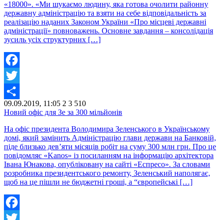
«18000». «Ми шукаємо людину, яка готова очолити районну
державну адміністрацію та взяти на себе відповідальність за
реалізацію наданих Законом України «Про місцеві державні
адміністрації» повноважень. Основне завдання – консолідація
зусиль усіх структурних […]
Facebook
Twitter
09.09.2019, 11:05
2
3 510
Share
Новий офіс для Зе за 300 мільйонів
На офіс президента Володимира Зеленського в Українському
домі, який замінить Адміністрацію глави держави на Банковій,
піде близько дев’яти місяців робіт на суму 300 млн грн. Про це
повідомляє «Kanos» із посиланням на інформацію архітектора
Івана Юнакова, опубліковану на сайті «Еспресо». За словами
розробника президентського ремонту, Зеленський наполягає,
щоб на це пішли не бюджетні гроші, а “європейські […]
Facebook