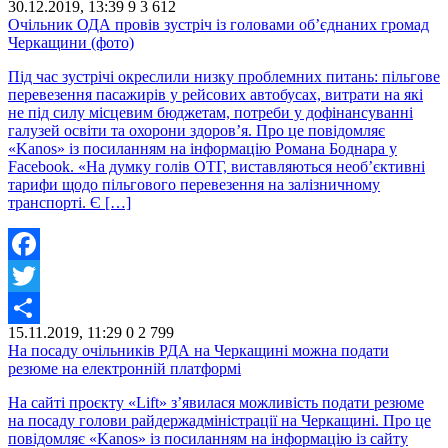
30.12.2019, 13:39
9
3 612
Share
Очільник ОДА провів зустріч із головами об’єднаних громад
Черкащини (фото)
Під час зустрічі окреслили низку проблемних питань: пільгове
перевезення пасажирів у рейсових автобусах, витрати на які
не під силу місцевим бюджетам, потреби у дофінансуванні
галузей освіти та охорони здоров’я. Про це повідомляє
«Kanos» із посиланням на інформацію Романа Боднара у
Facebook. «На думку голів ОТГ, виставляються необ’єктивні
тарифи щодо пільгового перевезення на залізничному
транспорті. Є […]
Facebook
Twitter
15.11.2019, 11:29
0
2 799
Share
На посаду очільників РДА на Черкащині можна подати
резюме на електронній платформі
На сайті проєкту «Lift» з’явилася можливість подати резюме
на посаду голови райдержадміністрації на Черкащині. Про це
повідомляє «Kanos» із посиланням на інформацію із сайту