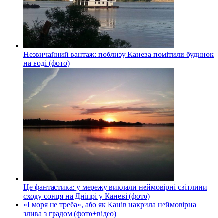
Незвичайний вантаж: поблизу Канева помітили будинок
на воді (фото)
Це фантастика: у мережу виклали неймовірні світлини
сходу сонця на Дніпрі у Каневі (фото)
«І моря не треба», або як Канів накрила неймовірна
злива з градом (фото+відео)