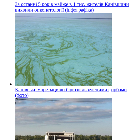
За останні 5 років майже в 1 тис. жителів Канівщини
виявили онкопатології (інфографіка)
Канівське море зацвіло бірюзово-зеленими фарбами
(фото)