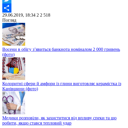
Twitter
29.06.2019, 18:34
2
2 518
Share
Погляд
Восени в обігу з’явиться банкнота номіналом 2 000 гривень
(фото)
Колоритні сфери й амфори із глини виготовляє керамістка із
Канівщини (фото)
Медики розповіли, як захиститися від впливу спеки та що
робити, якщо стався тепловий удар