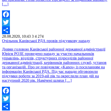
[…]
Facebook
Twitter
28.08.2020, 10:43
3
4 274
Share
Очільник Канівської РДА провів підсумкову нараду
Днями головою Канівської районної державної адміністрації
Юрієм РОЗЕ проведено нараду за участю начальників
управлінь, відділів, структурних підрозділів районної
державної адміністрації, керівників районних служб, установ
та організацій. Про це повідомляє «Kanos» із посиланням на
інформацію Канівської РДА. Під час наради обговорили
підсумки роботи за 2019-ий рік та окреслили план дій на
наступний 2020 рік. Намічені шляхи […]
Facebook
Twitter