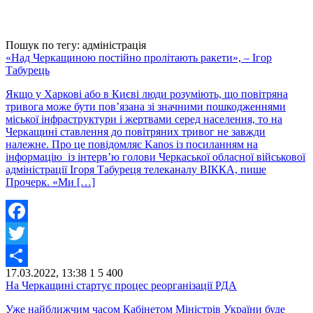
Пошук по тегу: адміністрація
«Над Черкащиною постійно пролітають ракети», – Ігор
Табурець
Якщо у Харкові або в Києві люди розуміють, що повітряна
тривога може бути пов’язана зі значними пошкодженнями
міської інфраструктури і жертвами серед населення, то на
Черкащині ставлення до повітряних тривог не завжди
належне. Про це повідомляє Kanos із посиланням на
інформацію із інтерв’ю голови Черкаської обласної військової
адміністрації Ігоря Табуреця телеканалу ВІККА, пише
Прочерк. «Ми […]
Facebook
Twitter
17.03.2022, 13:38
1
5 400
Share
На Черкащині стартує процес реорганізації РДА
Уже найближчим часом Кабінетом Міністрів України буде