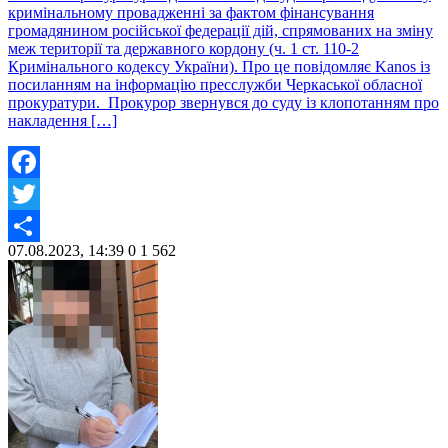
кримінальному провадженні за фактом фінансування
громадянином російської федерації дій, спрямованих на зміну
меж території та державного кордону (ч. 1 ст. 110-2
Кримінального кодексу України). Про це повідомляє Kanos із
посиланням на інформацію пресслужби Черкаської обласної
прокуратури. Прокурор звернувся до суду із клопотанням про
накладення […]
Facebook
Twitter
07.08.2023, 14:39
0
1 562
Share