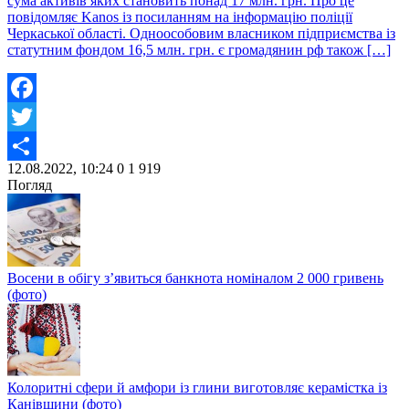
сума активів яких становить понад 17 млн. грн. Про це
повідомляє Kanos із посиланням на інформацію поліції
Черкаської області. Одноособовим власником підприємства із
статутним фондом 16,5 млн. грн. є громадянин рф також […]
Facebook
Twitter
12.08.2022, 10:24
0
1 919
Share
Погляд
Восени в обігу з’явиться банкнота номіналом 2 000 гривень
(фото)
Колоритні сфери й амфори із глини виготовляє керамістка із
Канівщини (фото)