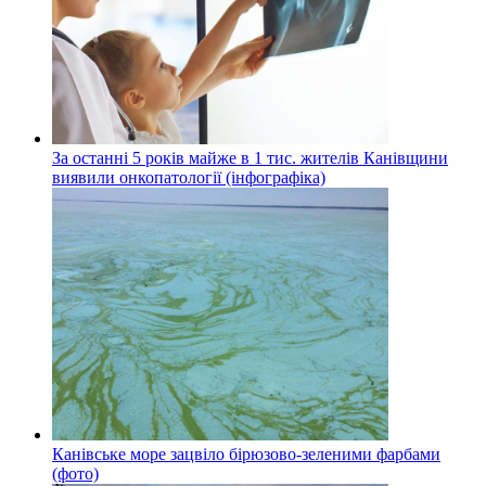
За останні 5 років майже в 1 тис. жителів Канівщини
виявили онкопатології (інфографіка)
Канівське море зацвіло бірюзово-зеленими фарбами
(фото)