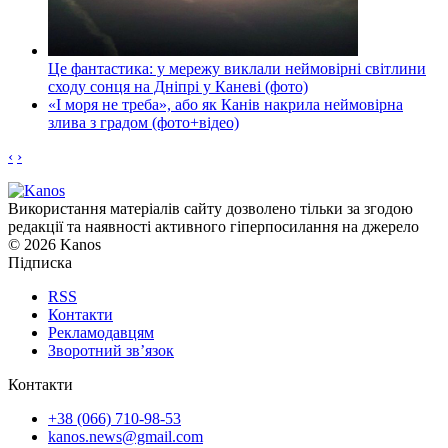
Це фантастика: у мережу виклали неймовірні світлини
сходу сонця на Дніпрі у Каневі (фото)
«І моря не треба», або як Канів накрила неймовірна
злива з градом (фото+відео)
‹
›
Використання матеріалів сайту дозволено тільки за згодою
редакції та наявності активного гіперпосилання на джерело
© 2026 Kanos
Підписка
RSS
Контакти
Рекламодавцям
Зворотний зв’язок
Контакти
+38 (066) 710-98-53
kanos.news@gmail.com