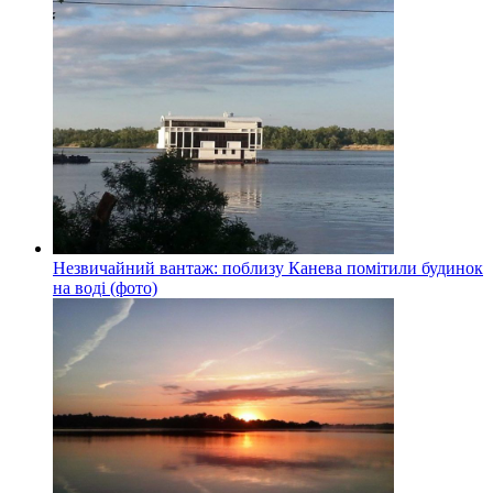
Незвичайний вантаж: поблизу Канева помітили будинок
на воді (фото)