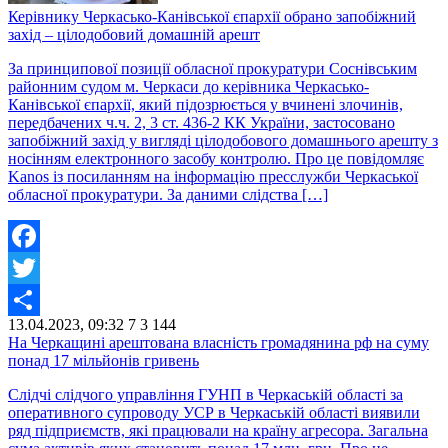
Керівнику Черкасько-Канівської єпархії обрано запобіжний
захід – цілодобовий домашній арешт
За принципової позиції обласної прокуратури Соснівським
районним судом м. Черкаси до керівника Черкасько-
Канівської єпархії, який підозрюється у вчинені злочинів,
передбачених ч.ч. 2, 3 ст. 436-2 КК України, застосовано
запобіжний захід у вигляді цілодобового домашнього арешту з
носінням електронного засобу контролю. Про це повідомляє
Kanos із посиланням на інформацію пресслужби Черкаської
обласної прокуратури. За даними слідства […]
Facebook
Twitter
13.04.2023, 09:32
7
3 144
Share
На Черкащині арештована власність громадянина рф на суму
понад 17 мільйонів гривень
Слідчі слідчого управління ГУНП в Черкаській області за
оперативного супроводу УСР в Черкаській області виявили
ряд підприємств, які працювали на країну агресора. Загальна