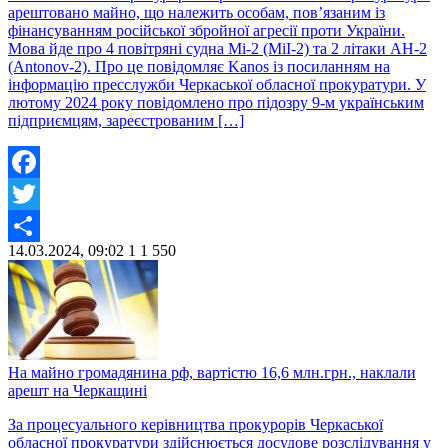
арештовано майно, що належить особам, пов’язаним із
фінансуванням російської збройної агресії проти України.
Мова йде про 4 повітряні судна Мі-2 (МіІ-2) та 2 літаки АН-2
(Antonov-2). Про це повідомляє Kanos із посиланням на
інформацію пресслужби Черкаської обласної прокуратури. У
лютому 2024 року повідомлено про підозру 9-м українським
підприємцям, зареєстрованим […]
Facebook
Twitter
14.03.2024, 09:02
1
1 550
Share
На майно громадянина рф, вартістю 16,6 млн.грн., наклали
арешт на Черкащині
За процесуального керівництва прокурорів Черкаської
обласної прокуратури здійснюється досудове розслідування у