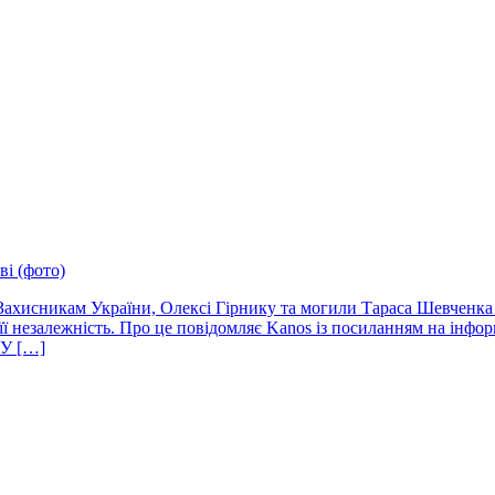
ві (фото)
ахисникам України, Олексі Гірнику та могили Тараса Шевченка п
її незалежність. Про це повідомляє Kanos із посиланням на інф
 У […]