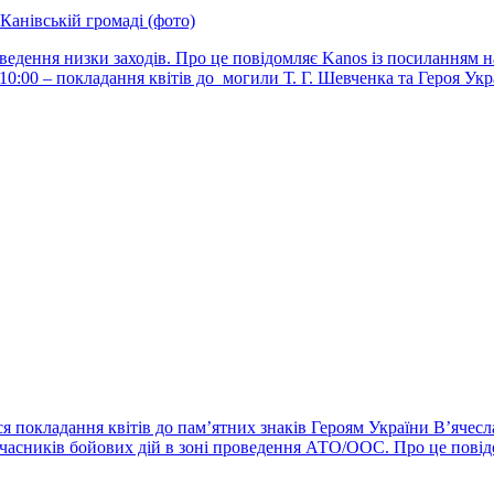
Канівській громаді (фото)
дення низки заходів. Про це повідомляє Kanos із посиланням на і
10:00 – покладання квітів до могили Т. Г. Шевченка та Героя Укр
ося покладання квітів до пам’ятних знаків Героям України В’яче
учасників бойових дій в зоні проведення АТО/ООС. Про це повід