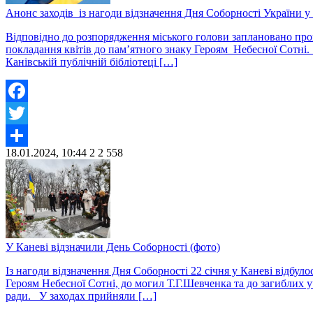
Анонс заходів із нагоди відзначення Дня Соборності України у 
Відповідно до розпорядження міського голови заплановано прове
покладання квітів до пам’ятного знаку Героям Небесної Сотні. 
Канівській публічній бібліотеці […]
Facebook
Twitter
18.01.2024, 10:44
2
2 558
Share
У Каневі відзначили День Соборності (фото)
Із нагоди відзначення Дня Соборності 22 січня у Каневі відбул
Героям Небесної Сотні, до могил Т.Г.Шевченка та до загиблих 
ради. У заходах прийняли […]