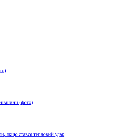
то)
анівщини (фото)
ти, якщо стався тепловий удар