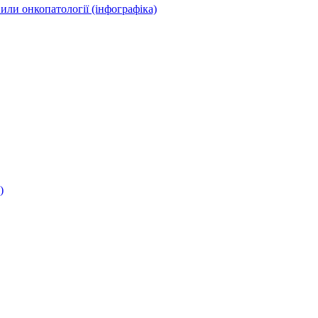
или онкопатології (інфографіка)
)