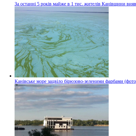
За останні 5 років майже в 1 тис. жителів Канівщини вияв
Канівське море зацвіло бірюзово-зеленими фарбами (фото