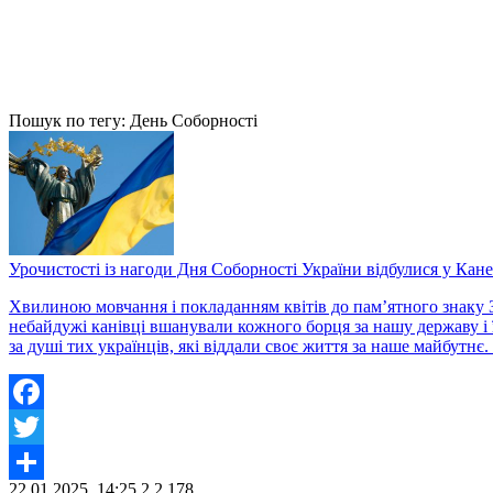
Пошук по тегу: День Соборності
Урочистості із нагоди Дня Соборності України відбулися у Кане
Хвилиною мовчання і покладанням квітів до пам’ятного знаку З
небайдужі канівці вшанували кожного борця за нашу державу і 
за душі тих українців, які віддали своє життя за наше майбутнє.
Facebook
Twitter
22.01.2025, 14:25
2
2 178