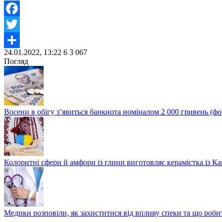
Facebook
Twitter
24.01.2022, 13:22
6
3 067
Share
Погляд
Восени в обігу з’явиться банкнота номіналом 2 000 гривень (фо
Колоритні сфери й амфори із глини виготовляє керамістка із К
Медики розповіли, як захиститися від впливу спеки та що роби