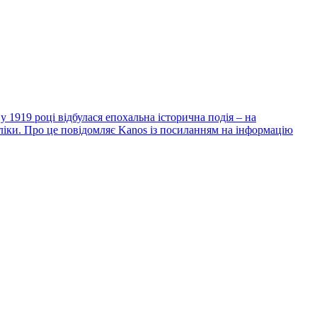
 1919 році відбулася епохальна історична подія – на
ліки. Про це повідомляє Kanos із посиланням на інформацію