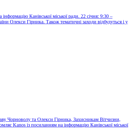
нформацію Канівської міської ради. 22 січня: 9:30 –
аїни Олекси Гірника. Також тематичні заходи відбудуться і у
славу Чорноволу та Олекси Гірника, Захисникам Вітчизни,
омляє Kanos із посиланням на інформацію Канівської міської