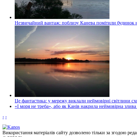
Незвичайний вантаж: поблизу Канева помітили будинок н
Це фантастика: у мережу виклали неймовірні світлини схо
«І моря не треба», або як Канів накрила неймовірна злива
‹
›
Використання матеріалів сайту дозволено тільки за згодою реда