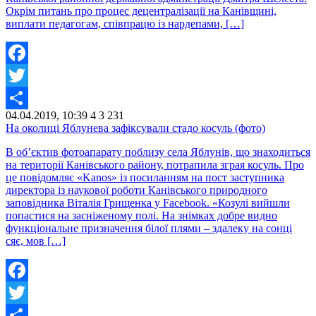
Окрім питань про процес децентралізації на Канівщині,
виплати педагогам, співпрацю із нардепами, […]
Facebook
Twitter
04.04.2019, 10:39
4
3 231
Share
На околиці Яблунева зафіксували стадо косуль (фото)
В об’єктив фотоапарату поблизу села Яблунів, що знаходиться
на території Канівського району, потрапила зграя косуль. Про
це повідомляє «Kanos» із посиланням на пост заступника
директора із наукової роботи Канівського природного
заповідника Віталія Грищенка у Facebook. «Козулі вийшли
попастися на засніженому полі. На знімках добре видно
функціональне призначення білої плями – здалеку на сонці
сяє, мов […]
Facebook
Twitter