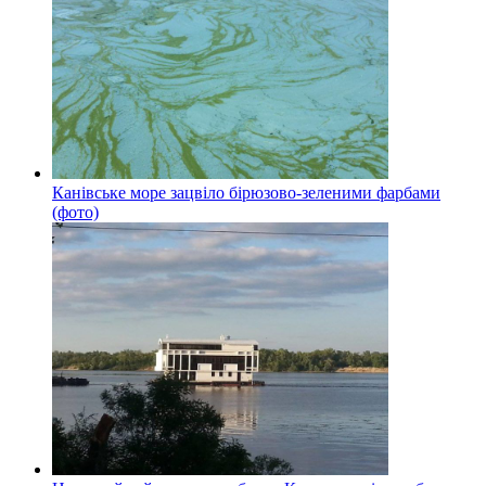
Канівське море зацвіло бірюзово-зеленими фарбами
(фото)