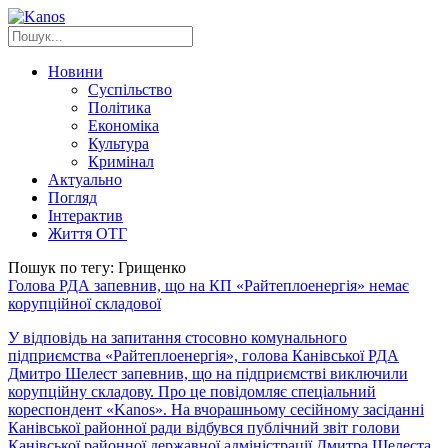
Новини
Суспільство
Політика
Економіка
Культура
Кримінал
Актуально
Погляд
Інтерактив
Життя ОТГ
Пошук по тегу: Грищенко
Голова РДА запевнив, що на КП «Райтеплоенергія» немає
корупційної складової
У відповідь на запитання стосовно комунального
підприємства «Райтеплоенергія», голова Канівської РДА
Дмитро Шелест запевнив, що на підприємстві виключили
корупційну складову. Про це повідомляє спеціальний
кореспондент «Kanos». На вчорашньому сесійному засіданні
Канівської районної ради відбувся публічний звіт голови
Канівської районної державної адміністрації Дмитра Шелеста.