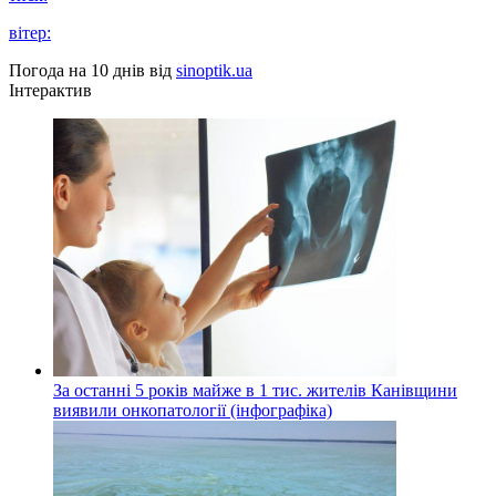
вітер:
Погода на 10 днів від
sinoptik.ua
Інтерактив
За останні 5 років майже в 1 тис. жителів Канівщини
виявили онкопатології (інфографіка)