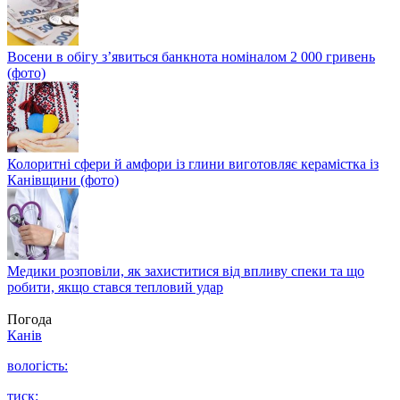
Восени в обігу з’явиться банкнота номіналом 2 000 гривень
(фото)
Колоритні сфери й амфори із глини виготовляє керамістка із
Канівщини (фото)
Медики розповіли, як захиститися від впливу спеки та що
робити, якщо стався тепловий удар
Погода
Канів
вологість:
тиск: