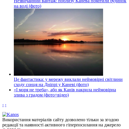
Незвичайний вантаж: поблизу Канева помітили будинок
на воді (фото)
Це фантастика: у мережу виклали неймовірні світлини
сходу сонця на Дніпрі у Каневі (фото)
«І моря не треба», або як Канів накрила неймовірна
злива з градом (фото+відео)
‹
›
Використання матеріалів сайту дозволено тільки за згодою
редакції та наявності активного гіперпосилання на джерело