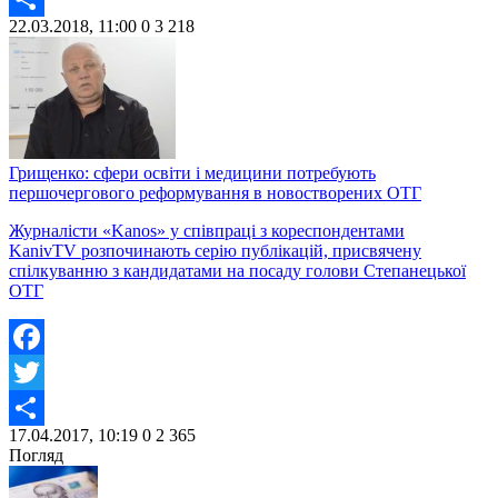
22.03.2018, 11:00
0
3 218
Share
Грищенко: сфери освіти і медицини потребують
першочергового реформування в новостворених ОТГ
Журналісти «Kanos» у співпраці з кореспондентами
KanivTV розпочинають серію публікацій, присвячену
спілкуванню з кандидатами на посаду голови Степанецької
ОТГ
Facebook
Twitter
17.04.2017, 10:19
0
2 365
Share
Погляд