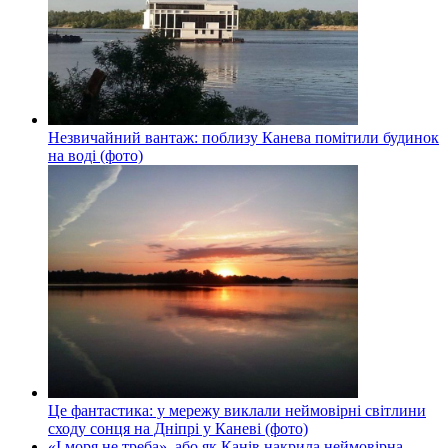
Незвичайний вантаж: поблизу Канева помітили будинок
на воді (фото)
Це фантастика: у мережу виклали неймовірні світлини
сходу сонця на Дніпрі у Каневі (фото)
«І моря не треба», або як Канів накрила неймовірна