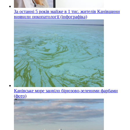
За останні 5 років майже в 1 тис. жителів Канівщини
виявили онкопатології (інфографіка)
Канівське море зацвіло бірюзово-зеленими фарбами
(фото)