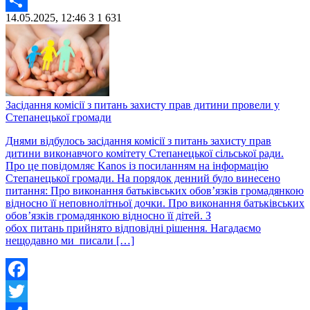
Twitter
14.05.2025, 12:46
3
1 631
Share
Засідання комісії з питань захисту прав дитини провели у
Степанецької громади
Днями відбулось засідання комісії з питань захисту прав
дитини виконавчого комітету Степанецької сільської ради.
Про це повідомляє Kanos із посиланням на інформацію
Степанецької громади. На порядок денний було винесено
питання: Про виконання батьківських обов’язків громадянкою
відносно її неповнолітньої дочки. Про виконання батьківських
обов’язків громадянкою відносно її дітей. З
обох питань прийнято відповідні рішення. Нагадаємо
нещодавно ми писали […]
Facebook