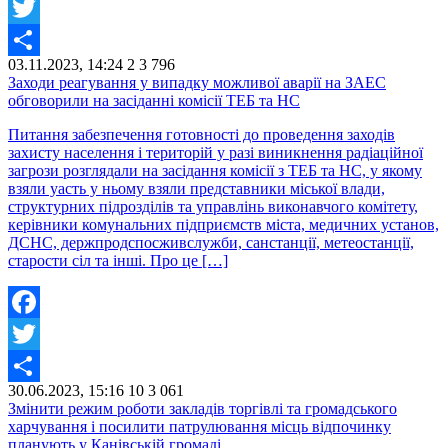
Facebook
Twitter
03.11.2023, 14:24
2
3 796
Share
Заходи реагування у випадку можливої аварії на ЗАЕС
обговорили на засіданні комісії ТЕБ та НС
Питання забезпечення готовності до проведення заходів
захисту населення і територій у разі виникнення радіаційної
загрози розглядали на засідання комісії з ТЕБ та НС, у якому
взяли уасть у ньому взяли представники міської влади,
структурних підрозділів та управлінь виконавчого комітету,
керівники комунальних підприємств міста, медичних установ,
ДСНС, держпродспосживслужби, санстанції, метеостанції,
старости сіл та інші. Про це […]
Facebook
Twitter
30.06.2023, 15:16
10
3 061
Share
Змінити режим роботи закладів торгівлі та громадського
харчування і посилити патрулювання місць відпочинку
планують у Канівській громаді