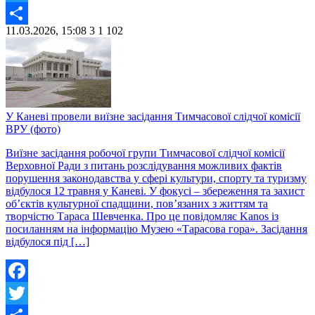
Twitter
11.03.2026, 15:08
3
1 102
Share
У Каневі провели виїзне засідання Тимчасової слідчої комісії
ВРУ (фото)
Виїзне засідання робочої групи Тимчасової слідчої комісії
Верховної Ради з питань розслідування можливих фактів
порушення законодавства у сфері культури, спорту та туризму
відбулося 12 травня у Каневі. У фокусі – збереження та захист
об’єктів культурної спадщини, пов’язаних з життям та
творчістю Тараса Шевченка. Про це повідомляє Kanos із
посиланням на інформацію Музею «Тарасова гора». Засідання
відбулося під […]
Facebook