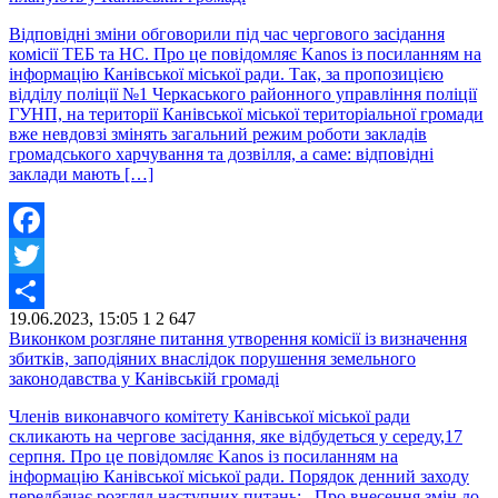
Відповідні зміни обговорили під час чергового засідання
комісії ТЕБ та НС. Про це повідомляє Kanos із посиланням на
інформацію Канівської міської ради. Так, за пропозицією
відділу поліції №1 Черкаського районного управління поліції
ГУНП, на території Канівської міської територіальної громади
вже невдовзі змінять загальний режим роботи закладів
громадського харчування та дозвілля, а саме: відповідні
заклади мають […]
Facebook
Twitter
19.06.2023, 15:05
1
2 647
Share
Виконком розгляне питання утворення комісії із визначення
збитків, заподіяних внаслідок порушення земельного
законодавства у Канівській громаді
Членів виконавчого комітету Канівської міської ради
скликають на чергове засідання, яке відбудеться у середу,17
серпня. Про це повідомляє Kanos із посиланням на
інформацію Канівської міської ради. Порядок денний заходу
передбачає розгляд наступних питань: Про внесення змін до