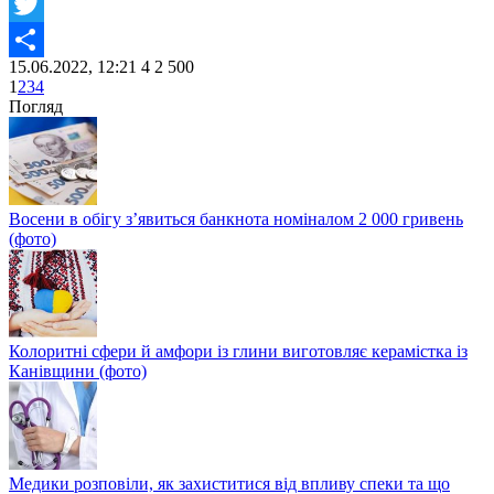
Facebook
Twitter
15.06.2022, 12:21
4
2 500
Share
1
2
3
4
Погляд
Восени в обігу з’явиться банкнота номіналом 2 000 гривень
(фото)
Колоритні сфери й амфори із глини виготовляє керамістка із
Канівщини (фото)
Медики розповіли, як захиститися від впливу спеки та що