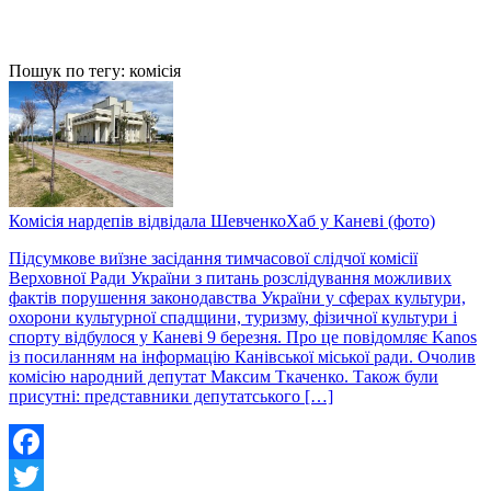
Пошук по тегу: комісія
Комісія нардепів відвідала ШевченкоХаб у Каневі (фото)
Підсумкове виїзне засідання тимчасової слідчої комісії
Верховної Ради України з питань розслідування можливих
фактів порушення законодавства України у сферах культури,
охорони культурної спадщини, туризму, фізичної культури і
спорту відбулося у Каневі 9 березня. Про це повідомляє Kanos
із посиланням на інформацію Канівської міської ради. Очолив
комісію народний депутат Максим Ткаченко. Також були
присутні: представники депутатського […]
Facebook