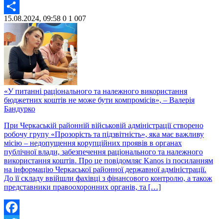
Twitter
15.08.2024, 09:58
0
1 007
Share
«У питанні раціонального та належного використання
бюджетних коштів не може бути компромісів», – Валерія
Бандурко
При Черкаській районній військовій адміністрації створено
робочу групу «Прозорість та підзвітність», яка має важливу
місію – недопущення корупційних проявів в органах
публічної влади, забезпечення раціонального та належного
використання коштів. Про це повідомляє Kanos із посиланням
на інформацію Черкаської районної державної адміністрації.
До її складу ввійшли фахівці з фінансового контролю, а також
представники правоохоронних органів, та […]