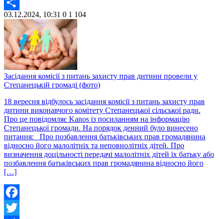
Twitter
03.12.2024, 10:31
0
1 104
Share
Засідання комісії з питань захисту прав дитини провели у
Степанецькій громаді (фото)
18 вересня відбулось засідання комісії з питань захисту прав
дитини виконавчого комітету Степанецької сільської ради.
Про це повідомляє Kanos із посиланням на інформацію
Степанецької громади. На порядок денний було винесено
питання: Про позбавлення батьківських прав громадянина
відносно його малолітніх та неповнолітніх дітей. Про
визначення доцільності передачі малолітніх дітей їх батьку або
позбавлення батьківських прав громадянина відносно його
[…]
Facebook