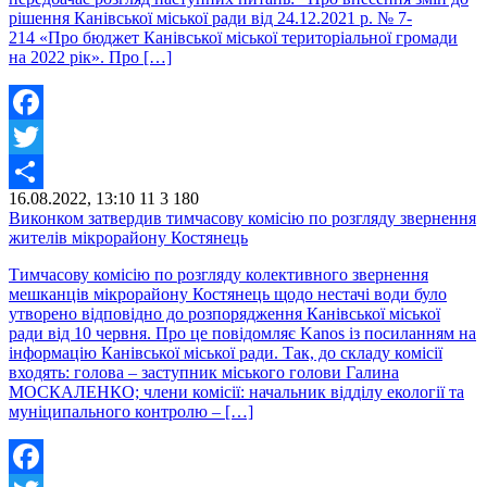
рішення Канівської міської ради від 24.12.2021 р. № 7-
214 «Про бюджет Канівської міської територіальної громади
на 2022 рік». Про […]
Facebook
Twitter
16.08.2022, 13:10
11
3 180
Share
Виконком затвердив тимчасову комісію по розгляду звернення
жителів мікрорайону Костянець
Тимчасову комісію по розгляду колективного звернення
мешканців мікрорайону Костянець щодо нестачі води було
утворено відповідно до розпорядження Канівської міської
ради від 10 червня. Про це повідомляє Kanos із посиланням на
інформацію Канівської міської ради. Так, до складу комісії
входять: голова – заступник міського голови Галина
МОСКАЛЕНКО; члени комісії: начальник відділу екології та
муніципального контролю – […]