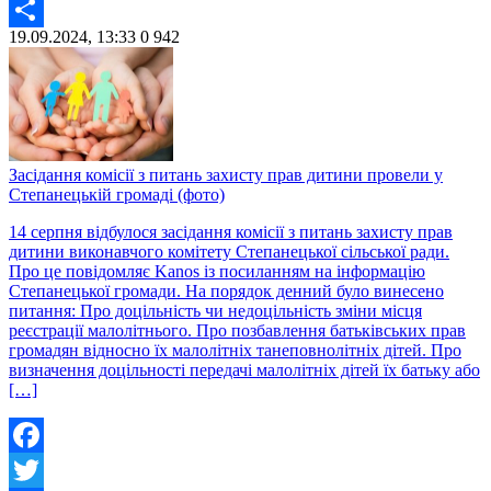
Twitter
19.09.2024, 13:33
0
942
Share
Засідання комісії з питань захисту прав дитини провели у
Степанецькій громаді (фото)
14 серпня відбулося засідання комісії з питань захисту прав
дитини виконавчого комітету Степанецької сільської ради.
Про це повідомляє Kanos із посиланням на інформацію
Степанецької громади. На порядок денний було винесено
питання: Про доцільність чи недоцільність зміни місця
реєстрації малолітнього. Про позбавлення батьківських прав
громадян відносно їх малолітніх танеповнолітніх дітей. Про
визначення доцільності передачі малолітніх дітей їх батьку або
[…]
Facebook