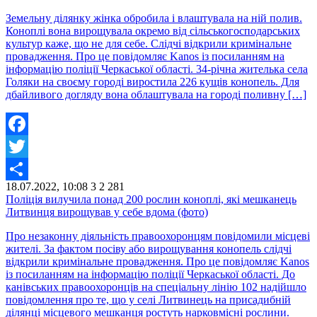
Земельну ділянку жінка обробила і влаштувала на ній полив.
Коноплі вона вирощувала окремо від сільськогосподарських
культур каже, що не для себе. Слідчі відкрили кримінальне
провадження. Про це повідомляє Kanos із посиланням на
інформацію поліції Черкаської області. 34-річна жителька села
Голяки на своєму городі виростила 226 кущів конопель. Для
дбайливого догляду вона облаштувала на городі поливну […]
Facebook
Twitter
18.07.2022, 10:08
3
2 281
Share
Поліція вилучила понад 200 рослин коноплі, які мешканець
Литвинця вирощував у себе вдома (фото)
Про незаконну діяльність правоохоронцям повідомили місцеві
жителі. За фактом посіву або вирощування конопель слідчі
відкрили кримінальне провадження. Про це повідомляє Kanos
із посиланням на інформацію поліції Черкаської області. До
канівських правоохоронців на спеціальну лінію 102 надійшло
повідомлення про те, що у селі Литвинець на присадибній
ділянці місцевого мешканця ростуть нарковмісні рослини.