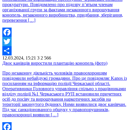
прокуратури. Повідомлено про підозру п’ятьом членам
організованої групи за фактами незаконного вирощування
конопель, незаконного виробництва, придбання, зберігання,
перевезення […]
Facebook
Twitter
12.03.2024, 15:21
3
2 566
Share
Двоє канівців виростили плантацію конопель (фото)
Про незаконну діяльність чоловіків правоохоронцям
повідомили небайдужі громадяни. Про це повідомляє Kanos із
посиланням на інформацію поліції Черкаської області.
Оперативники Головного управління спільно з працівниками
відділу поліції №1 Черкаського РУП встановили причетних
осіб до посіву та вирощування наркотичних засобів на
території закинутого будинку. Ними виявилися двоє канівчан.
Під час санкціонованого обшуку у правопорушників,
правоохоронці виявили […]