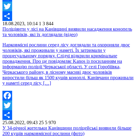
Facebook
Twitter
18.08.2023, 10:14
1
3 844
Share
Поліціянти у лісі на Канівщині виявили насадження конопель
та чоловіків, які їх доглядали (відео)
Нарковмісні рослини серед лісу доглядали та охороняли двоє
чоловіків, які проживали у наметі. Їх затримали у
процесуальному порядку. Слідчі відкрили кримінальне
провадження. Про це повідомляє Kanos із посиланням на
інформацію поліції Черкаської області. У селі Горобіївка,
Черкаського району, в лісному масиві двоє чоловіків
виростили більш як 1500 кущів коноплі. Канівчани проживали
у наметі серед лісу, […]
Facebook
Twitter
25.08.2022, 09:43
25
5 970
Share
У 34-річної жительки Канівщини поліцейські виявили більше
200 кущів нарковмісної рослини (фото)