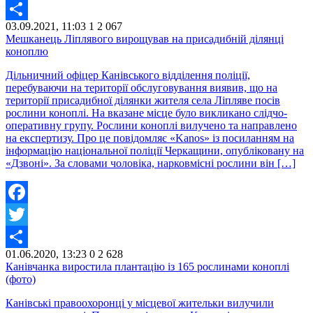
Twitter
03.09.2021, 11:03
1
2 067
Share
Мешканець Ліплявого вирощував на присадибній ділянці
коноплю
Дільничний офіцер Канівського відділення поліції,
перебуваючи на території обслуговування виявив, що на
території присадибної ділянки жителя села Ліпляве посів
рослини коноплі. На вказане місце було викликано слідчо-
оперативну групу. Рослини коноплі вилучено та направлено
на експертизу. Про це повідомляє «Kanos» із посиланням на
інформацію національної поліції Черкащини, опубліковану на
«Дзвоні». За словами чоловіка, нарковмісні рослини він […]
Facebook
Twitter
01.06.2020, 13:23
0
2 628
Share
Канівчанка виростила плантацію із 165 рослинами коноплі
(фото)
Канівські правоохоронці у місцевої жительки вилучили