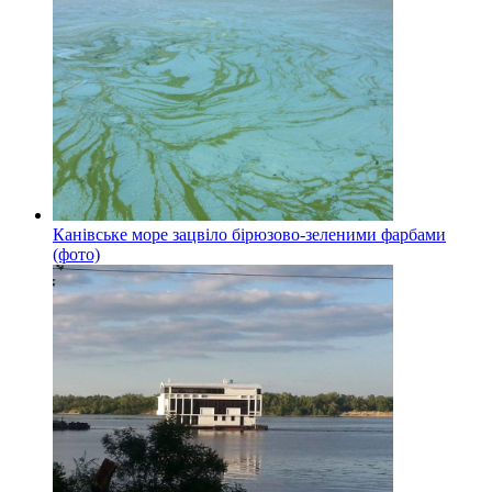
Канівське море зацвіло бірюзово-зеленими фарбами
(фото)