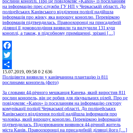
рослини коноплі. Про це повідомляє «Kanos» із посиланням
на інформацію прес-служби ГУ НП у Черкаській області. До
поліцейських Канівського відділення поліції надійшла
інформація про жінку, яка вирощує коноплю. Перевіркою
інформація підтвердилась. Правоохоронці на присадибній
ділянці її домоволодіння виявили та вилучили 131 кущ
коноплі, а також, в підсобному приміщенні, зрізані […]
Facebook
Twitter
15.07.2019, 09:58
0
2 636
Share
Поліціянти виявили у канівчанина плантацію із 811
рослинами конопель (фото)
За словами 44-річного мешканця Канева, який виростив 811
рослин конопель, він це робив для лікувальних цілей. Про це
повідомляє «Kanos» із посиланням на інформацію сектору
комунікації поліції Черкаської області. До поліцейських
Канівського відділення поліції надійшла інформація про
чоловіка, який вирощує коноплю. Перевіркою інформація
підтвердилась. Підозрюваним виявився 44-річний житель
міста Канів. Правоохоронці на присадибній ділянці його […]