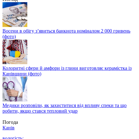
Восени в обігу з’явиться банкнота номіналом 2 000 гривень
(фото)
Колоритні сфери й амфори із глини виготовляє керамістка із
Канівщини (фото)
Медики розповіли, як захиститися від впливу спеки та що
робити, якщо стався тепловий удар
Погода
Канів
вологість: