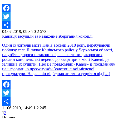
Facebook
Twitter
04.07.2019, 09:35
0
2 573
Share
Канівця засудили за незаконне зберігання коноплі
Один із жителів міста Канів восени 2018 року, перебуваючи
поблизу села Ліпляве Канівського району Черкаської області,
на узбіччі дороги незаконно зірвав частини дикорослих
рослин конопель, які переніс до квартири в місті Каневі, де
залишив їх сушити. Про це повідомляє «Kanos» із посиланням
на інформацію прес-служби Золотоніської місцевої
прокуратури. Надалі він від’єднав листя та суцвіття від […]
Facebook
Twitter
11.06.2019, 14:49
1
2 245
Share
1
2
Погляд