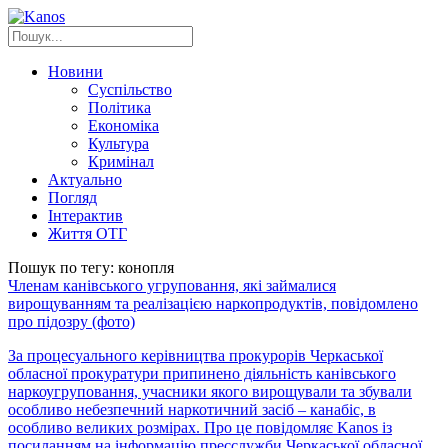
Новини
Суспільство
Політика
Економіка
Культура
Кримінал
Актуально
Погляд
Інтерактив
Життя ОТГ
Пошук по тегу: конопля
Членам канівського угруповання, які займалися
вирощуванням та реалізацією наркопродуктів, повідомлено
про підозру (фото)
За процесуального керівництва прокурорів Черкаської
обласної прокуратури припинено діяльність канівського
наркоугруповання, учасники якого вирощували та збували
особливо небезпечний наркотичний засіб – канабіс, в
особливо великих розмірах. Про це повідомляє Kanos із
посиланням на інформацію пресслужби Черкаської обласної