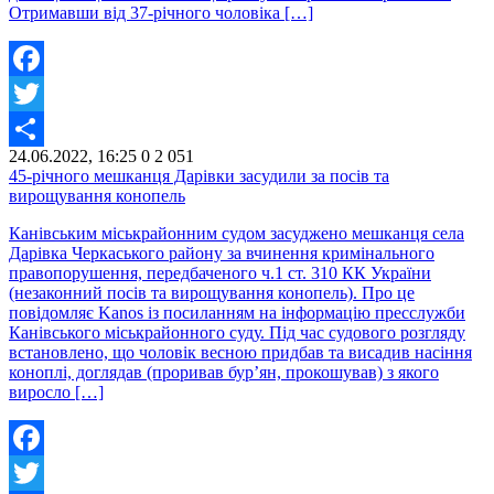
Отримавши від 37-річного чоловіка […]
Facebook
Twitter
24.06.2022, 16:25
0
2 051
Share
45-річного мешканця Дарівки засудили за посів та
вирощування конопель
Канівським міськрайонним судом засуджено мешканця села
Дарівка Черкаського району за вчинення кримінального
правопорушення, передбаченого ч.1 ст. 310 КК України
(незаконний посів та вирощування конопель). Про це
повідомляє Kanos із посиланням на інформацію пресслужби
Канівського міськрайонного суду. Під час судового розгляду
встановлено, що чоловік весною придбав та висадив насіння
коноплі, доглядав (проривав бур’ян, прокошував) з якого
виросло […]
Facebook