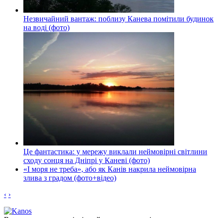
Незвичайний вантаж: поблизу Канева помітили будинок
на воді (фото)
Це фантастика: у мережу виклали неймовірні світлини
сходу сонця на Дніпрі у Каневі (фото)
«І моря не треба», або як Канів накрила неймовірна
злива з градом (фото+відео)
‹
›