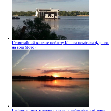
Незвичайний вантаж: поблизу Канева помітили будинок
на воді (фото)
Це фантастика: у мережу виклали неймовірні світлини