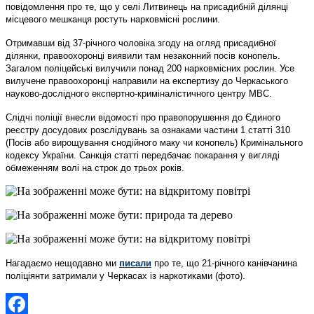
повідомлення про те, що у селі Литвинець на присадибній ділянці
місцевого мешканця ростуть нарковмісні рослини.
Отримавши від 37-річного чоловіка згоду на огляд присадибної
ділянки, правоохоронці виявили там незаконний посів конопель.
Загалом поліцейські вилучили понад 200 нарковмісних рослин. Усе
вилучене правоохоронці направили на експертизу до Черкаського
науково-дослідного експертно-криміналістичного центру МВС.
Слідчі поліції внесли відомості про правопорушення до Єдиного
реєстру досудових розслідувань за ознаками частини 1 статті 310
(Посів або вирощування снодійного маку чи конопель) Кримінального
кодексу України. Санкція статті передбачає покарання у вигляді
обмеженням волі на строк до трьох років.
Нагадаємо нещодавно ми
писали
про те, що 21-річного канівчанина
поліціянти затримали у Черкасах із наркотиками (фото).