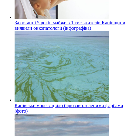
За останні 5 років майже в 1 тис. жителів Канівщини
виявили онкопатології (інфографіка)
Канівське море зацвіло бірюзово-зеленими фарбами
(фото)