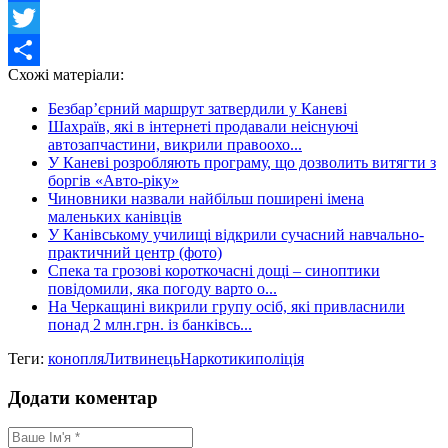
Facebook
Twitter
Схожі матеріали:
Share
Безбар’єрний маршрут затвердили у Каневі
Шахраїв, які в інтернеті продавали неіснуючі
автозапчастини, викрили правоохо...
У Каневі розробляють програму, що дозволить витягти з
боргів «Авто-ріку»
Чиновники назвали найбільш поширені імена
маленьких канівців
У Канівському училищі відкрили сучасний навчально-
практичний центр (фото)
Спека та грозові короткочасні дощі – синоптики
повідомили, яка погоду варто о...
На Черкащині викрили групу осіб, які привласнили
понад 2 млн.грн. із банківсь...
Теги:
конопля
Литвинець
Наркотики
поліція
Додати коментар