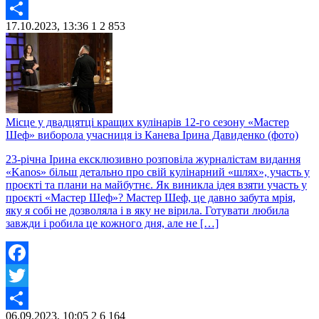
Twitter
17.10.2023, 13:36
1
2 853
Share
Місце у двадцятці кращих кулінарів 12-го сезону «Мастер
Шеф» виборола учасниця із Канева Ірина Давиденко (фото)
23-річна Ірина ексклюзивно розповіла журналістам видання
«Kanos» більш детально про свій кулінарний «шлях», участь у
проєкті та плани на майбутнє. Як виникла ідея взяти участь у
проєкті «Мастер Шеф»? Мастер Шеф, це давно забута мрія,
яку я собі не дозволяла і в яку не вірила. Готувати любила
завжди і робила це кожного дня, але не […]
Facebook
Twitter
06.09.2023, 10:05
2
6 164