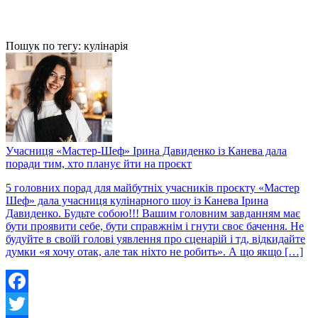
Пошук по тегу: кулінарія
Учасниця «Мастер-Шеф» Ірина Давиденко із Канева дала
поради тим, хто планує йти на проєкт
5 головних порад для майбутніх учасників проєкту «Мастер
Шеф» дала учасниця кулінарного шоу із Канева Ірина
Давиденко. Будьте собою!!! Вашим головним завданням має
бути проявити себе, бути справжнім і гнути своє бачення. Не
будуйте в своїй голові уявлення про сценарій і тд, відкидайте
думки «я хочу отак, але так ніхто не робить». А що якщо […]
Facebook