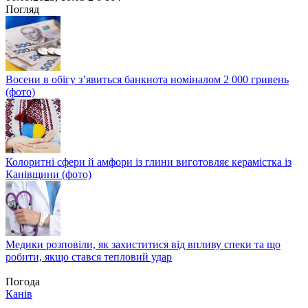
Share
Погляд
Восени в обігу з’явиться банкнота номіналом 2 000 гривень
(фото)
Колоритні сфери й амфори із глини виготовляє керамістка із
Канівщини (фото)
Медики розповіли, як захиститися від впливу спеки та що
робити, якщо стався тепловий удар
Погода
Канів