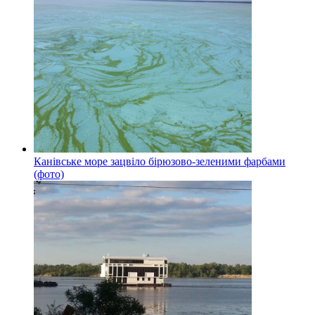
Канівське море зацвіло бірюзово-зеленими фарбами
(фото)