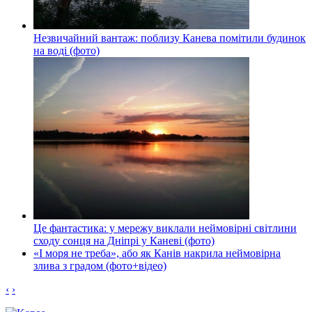
Незвичайний вантаж: поблизу Канева помітили будинок
на воді (фото)
Це фантастика: у мережу виклали неймовірні світлини
сходу сонця на Дніпрі у Каневі (фото)
«І моря не треба», або як Канів накрила неймовірна
злива з градом (фото+відео)
‹
›