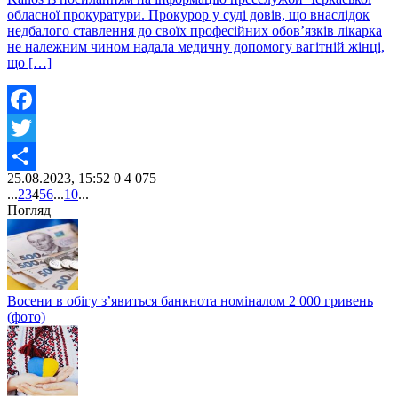
обласної прокуратури. Прокурор у суді довів, що внаслідок
недбалого ставлення до своїх професійних обов’язків лікарка
не належним чином надала медичну допомогу вагітній жінці,
що […]
Facebook
Twitter
25.08.2023, 15:52
0
4 075
Share
...
2
3
4
5
6
...
10
...
Погляд
Восени в обігу з’явиться банкнота номіналом 2 000 гривень
(фото)