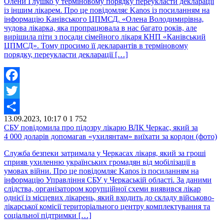
Олени Глушко у терміновому порядку переукласти декларації
із іншим лікарем. Про це повідомляє Kanos із посиланням на
інформацію Канівського ЦПМСД. «Олена Володимирівна,
чудова лікарка, яка пропрацювала в нас багато років, але
вирішила піти з посади сімейного лікаря КНП «Канівський
ЦПМСД». Тому просимо її декларантів в терміновому
порядку, переукласти декларації […]
Facebook
Twitter
13.09.2023, 10:17
0
1 752
Share
СБУ повідомила про підозру лікарю ВЛК Черкас, який за
4 000 доларів допомагав «ухилянтам» виїхати за кордон (фото)
Служба безпеки затримала у Черкасах лікаря, який за гроші
сприяв ухиленню українських громадян від мобілізації в
умовах війни. Про це повідомляє Kanos із посиланням на
інформацію Управління СБУ у Черкаській області. За даними
слідства, організатором корупційної схеми виявився лікар
однієї із місцевих лікарень, який входить до складу військово-
лікарської комісії територіального центру комплектування та
соціальної підтримки […]