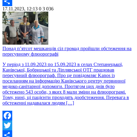
Twitter
17.11.2023, 12:13
0
3 036
Share
Понад п’ятсот мешканців сіл громад пройшли обстеження на
пересувному флюорографі
У період з 11.09.2023 по 15.09.2023 в селах Степанецької,
Канівської, Бобрицької та Ліплявської ОТГ працював
пересувний флюорограф. Про це повідомляє Kanos із
посиланням на інформацію Канівського центру первинної
медико-санітарної допомоги. Протягом цих днів було
обстежено 543 особи, з яких 8 мали зміни на флюорограмі.
Тому, нині, ці пацієнти проходять дообстеження. Перевага в
обстеженні надавалася людям […]
Facebook
Twitter