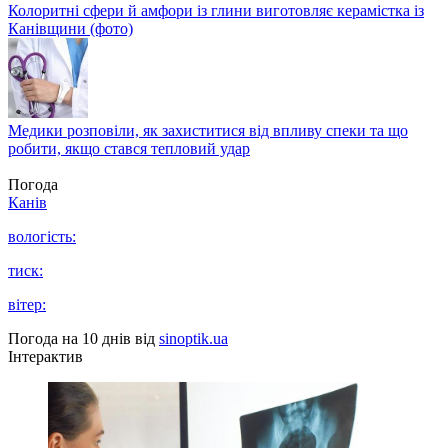
Колоритні сфери й амфори із глини виготовляє керамістка із
Канівщини (фото)
Медики розповіли, як захиститися від впливу спеки та що
робити, якщо стався тепловий удар
Погода
Канів
вологість:
тиск:
вітер:
Погода на 10 днів від
sinoptik.ua
Інтерактив