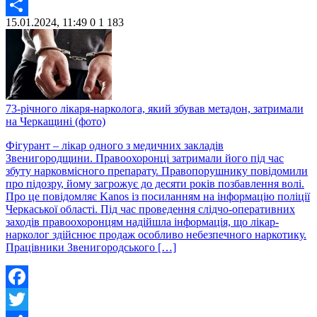
Twitter
15.01.2024, 11:49
0
1 183
Share
73-річного лікаря-нарколога, який збував метадон, затримали
на Черкащині (фото)
Фігурант – лікар одного з медичних закладів
Звенигородщини. Правоохоронці затримали його під час
збуту нарковмісного препарату. Правопорушнику повідомили
про підозру, йому загрожує до десяти років позбавлення волі.
Про це повідомляє Kanos із посиланням на інформацію поліції
Черкаської області. Під час проведення слідчо-оперативних
заходів правоохоронцям надійшла інформація, що лікар-
нарколог здійснює продаж особливо небезпечного наркотику.
Працівники Звенигородського […]
Facebook