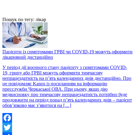
Пошук по тегу: лікар
Пацієнти із симптомами ГРВІ чи COVID-19 можуть оформити
лікарняний дистанційно
У період дії воєнного стану пацієнту з симптомами COVID-
19, грипу або ГРВІ можуть оформити тимчасову
непрацездатність на п’ять календарних днів дистанційно. Про
це повідомляє Kanos із посиланням на інформацію
пресслужби Черкаської ОВА. При цьому, якщо дію
медвисновку про тимчасову непрацездатність потрібно буде
продовжити на період понад п’ять календарних днів – пацієнт
обов’язково має з’явитися на […]
Facebook