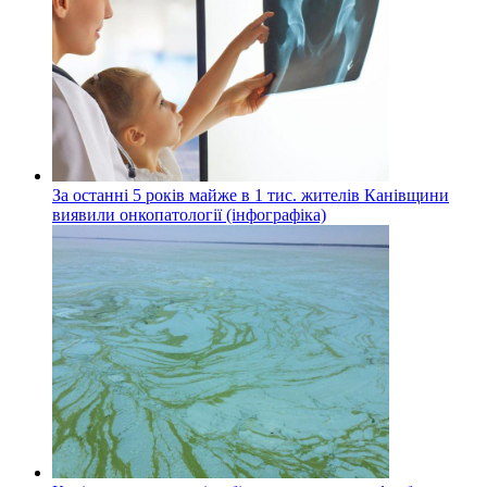
За останні 5 років майже в 1 тис. жителів Канівщини
виявили онкопатології (інфографіка)