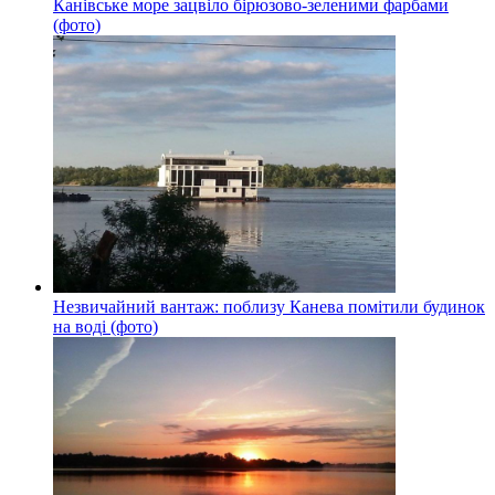
Канівське море зацвіло бірюзово-зеленими фарбами
(фото)
Незвичайний вантаж: поблизу Канева помітили будинок
на воді (фото)