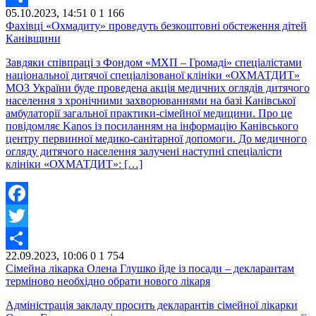
05.10.2023, 14:51
0
1 166
Share
Фахівці «Охмадиту» проведуть безкоштовні обстеження дітей
Канівщини
Завдяки співпраці з Фондом «МХП – Громаді» спеціалістами
національної дитячої спеціалізованої клініки «ОХМАТДИТ»
МОЗ України буде проведена акція медичних оглядів дитячого
населення з хронічними захворюваннями на базі Канівської
амбулаторії загальної практики-сімейної медицини. Про це
повідомляє Kanos із посиланням на інформацію Канівського
центру первинної медико-санітарної допомоги. До медичного
огляду дитячого населення залучені наступні спеціалісти
клініки «ОХМАТДИТ»: […]
Facebook
Twitter
22.09.2023, 10:06
0
1 754
Share
Сімейна лікарка Олена Глушко йде із посади – декларантам
терміново необхідно обрати нового лікаря
Адміністрація закладу просить декларантів сімейної лікарки