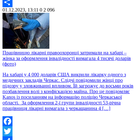
Twitter
01.12.2023, 13:11
0
2 096
Share
Працівницю лікарні правоохоронці затримали на хабарі –
жінка за оформлення інвалідності вимагала 4 тисячі доларів
(фото)
На хабарі у 4 000 доларів США викрили лікарку одного з
медичних закладів Черкас. Слідчі повідомили жінці про
підозру у зловживанні впливом. Їй загрожує до восьми років
позбавлення волі з конфіскацією майна. Про це повідомляє
Kanos із посиланням на інформацію поліцію Черкаської
області. За оформлення 2-ї групи інвалідності 53-річна
працівниця лікарні вимагала з черкащанина 4 […]
Facebook