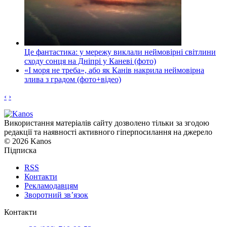
Це фантастика: у мережу виклали неймовірні світлини
сходу сонця на Дніпрі у Каневі (фото)
«І моря не треба», або як Канів накрила неймовірна
злива з градом (фото+відео)
‹
›
Використання матеріалів сайту дозволено тільки за згодою
редакції та наявності активного гіперпосилання на джерело
© 2026 Kanos
Підписка
RSS
Контакти
Рекламодавцям
Зворотний зв’язок
Контакти