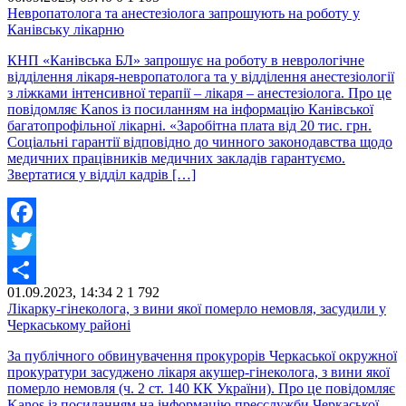
Share
Невропатолога та анестезіолога запрошують на роботу у
Канівську лікарню
КНП «Канівська БЛ» запрошує на роботу в неврологічне
відділення лікаря-невропатолога та у відділення анестезіології
з ліжками інтенсивної терапії – лікаря – анестезіолога. Про це
повідомляє Kanos із посиланням на інформацію Канівської
багатопрофільної лікарні. «Заробітна плата від 20 тис. грн.
Соціальні гарантії відповідно до чинного законодавства щодо
медичних працівників медичних закладів гарантуємо.
Звертатися у відділ кадрів […]
Facebook
Twitter
01.09.2023, 14:34
2
1 792
Share
Лікарку-гінеколога, з вини якої померло немовля, засудили у
Черкаському районі
За публічного обвинувачення прокурорів Черкаської окружної
прокуратури засуджено лікаря акушер-гінеколога, з вини якої
померло немовля (ч. 2 ст. 140 КК України). Про це повідомляє
Kanos із посиланням на інформацію пресслужби Черкаської