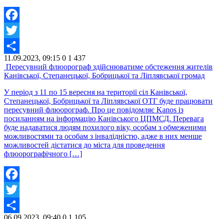
Facebook
Twitter
11.09.2023, 09:15
0
1 437
Share
Пересувний флюорограф здійснюватиме обстеження жителів
Канівської, Степанецької, Бобрицької та Ліплявської громад
У період з 11 по 15 вересня на території сіл Канівської,
Степанецької, Бобрицької та Ліплявської ОТГ буде працювати
пересувний флюорограф. Про це повідомляє Kanos із
посиланням на інформацію Канівського ЦПМСД. Перевага
буде надаватися людям похилого віку, особам з обмеженими
можливостями та особам з інвалідністю, адже в них менше
можливостей дістатися до міста для проведення
флюорографічного […]
Facebook
Twitter
06.09.2023, 09:40
0
1 105