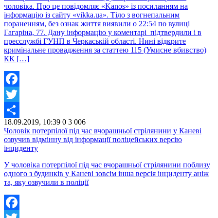
чоловіка. Про це повідомляє «Kanos» із посиланням на
інформацію із сайту «vikka.ua». Тіло з вогнепальним
пораненням, без ознак життя виявили о 22:54 по вулиці
Гагаріна, 77. Дану інформацію у коментарі підтвердили і в
пресслужбі ГУНП в Черкаській області. Нині відкрите
кримінальне провадження за статтею 115 (Умисне вбивство)
КК […]
Facebook
Twitter
18.09.2019, 10:39
0
3 006
Share
Чоловік потерпілої під час вчорашньої стрілянини у Каневі
озвучив відмінну від інформації поліцейських версію
інциденту
У чоловіка потерпілої під час вчорашньої стрілянини поблизу
одного з будинків у Каневі зовсім інша версія інциденту аніж
та, яку озвучили в поліції
Facebook