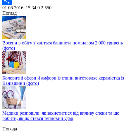
Twitter
01.08.2016, 15:34
0
2 550
Share
Погляд
Восени в обігу з’явиться банкнота номіналом 2 000 гривень
(фото)
Колоритні сфери й амфори із глини виготовляє керамістка із
Канівщини (фото)
Медики розповіли, як захиститися від впливу спеки та що
робити, якщо стався тепловий удар
Погода