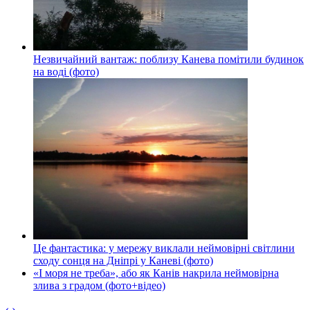
Незвичайний вантаж: поблизу Канева помітили будинок
на воді (фото)
Це фантастика: у мережу виклали неймовірні світлини
сходу сонця на Дніпрі у Каневі (фото)
«І моря не треба», або як Канів накрила неймовірна
злива з градом (фото+відео)
‹
›