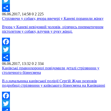
Twitter
06.06.2017, 14:58
0
2 225
Share
Стріляючи у собаку, вчора ввечері у Каневі поранили жінку
Вчора у Каневі невідомий чоловік, цілячись пневматичним
пістолетом у собаку, влучив у руку жінці.
Facebook
Twitter
06.06.2017, 13:32
0
2 334
Share
Канівські правоохоронці повідомили деталі стрілянини у
столичного бізнесмена
В.о.начальника канівської поліції Сергій Ждан розповів
подробиці стрілянини у київського бізнесмена на Канівщині
Facebook