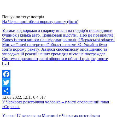
Пошук по тегу: постріл
На Черкащині збили ворожу ракету (фото)
Уламки від ворожого снаряду впали на подвір’я пошкодивши
будинок і кілька авто. Травмовані відсутні. Про це повідомляє
Kanos із посиланням на інформацію поліції Черкаської області.
Минулої ночі на території області силами ЗС України було
збито ворожу ракету. Завдяки своєчасному оповіщенню та
злагодженій реакції наших громадян ніхто не постраждав.
Система протиповітряної оборони в області працює, проте
[…]
Facebook
Twitter
12.03.2022, 12:11
6
4 517
Share
У Черкасах розстріляли чоловіка – у місті оголошений план
«Сирена»
Увечері 17 вересня на Митниці у Черкасах розстріляли