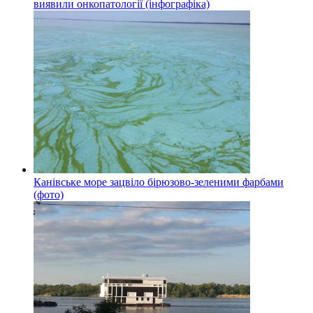
виявили онкопатології (інфографіка)
Канівське море зацвіло бірюзово-зеленими фарбами
(фото)