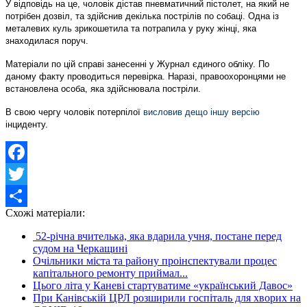
У відповідь на це, чоловік дістав пневматичний пістолет, на який не
потрібен дозвіл, та здійснив декілька пострілів по собаці. Одна із
металевих куль зрикошетила та потрапила у руку жінці, яка
знаходилася поруч.
Матеріали по цій справі занесенні у Журнал єдиного обліку. По
даному факту проводиться перевірка. Наразі, правоохоронцями не
встановлена особа, яка здійснювала постріли.
В свою чергу чоловік потерпілої
висловив дещо іншу версію
інциденту.
Facebook
Twitter
Схожі матеріали:
Share
52-річна вчителька, яка вдарила учня, постане перед
судом на Черкащині
Очільники міста та району проінспектували процес
капітального ремонту приймал...
Цього літа у Каневі стартуватиме «український Давос»
При Канівській ЦРЛ розширили госпіталь для хворих на