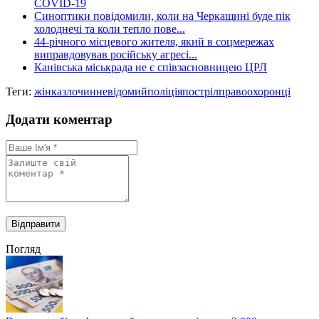
COVID-19
Синоптики повідомили, коли на Черкащині буде пік
холоднечі та коли тепло пове...
44-річного місцевого жителя, який в соцмережах
виправдовував російську агресі...
Канівська міськрада не є співзасновницею ЦРЛ
Теги:
жінка
злочин
невідомий
поліція
постріл
правоохоронці
Додати коментар
Погляд