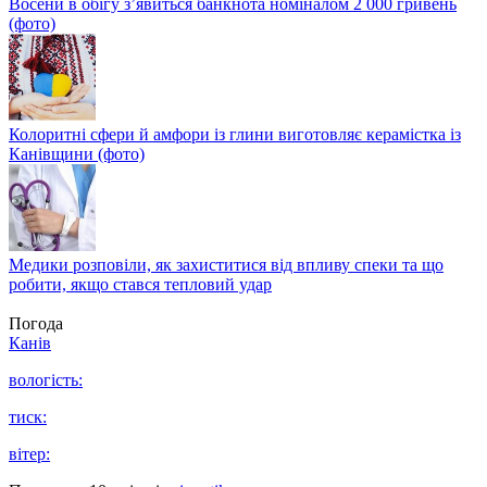
Восени в обігу з’явиться банкнота номіналом 2 000 гривень
(фото)
Колоритні сфери й амфори із глини виготовляє керамістка із
Канівщини (фото)
Медики розповіли, як захиститися від впливу спеки та що
робити, якщо стався тепловий удар
Погода
Канів
вологість:
тиск:
вітер: