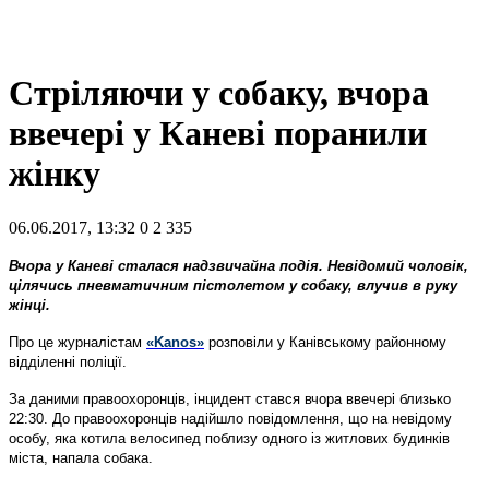
Стріляючи у собаку, вчора
ввечері у Каневі поранили
жінку
06.06.2017, 13:32
0
2 335
Вчора у Каневі сталася надзвичайна подія. Невідомий чоловік,
цілячись пневматичним пістолетом у собаку, влучив в руку
жінці.
Про це журналістам
«Kanos»
розповіли у Канівському районному
відділенні поліції.
За даними правоохоронців, інцидент стався вчора ввечері близько
22:30. До правоохоронців надійшло повідомлення, що на невідому
особу, яка котила велосипед поблизу одного із житлових будинків
міста, напала собака.