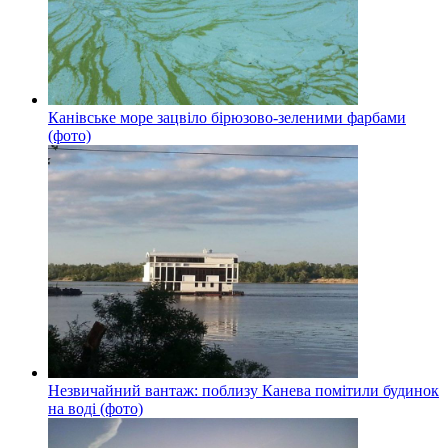
Канівське море зацвіло бірюзово-зеленими фарбами
(фото)
Незвичайний вантаж: поблизу Канева помітили будинок
на воді (фото)