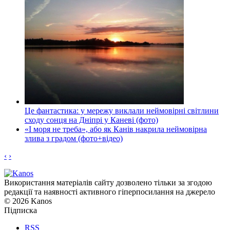
Це фантастика: у мережу виклали неймовірні світлини
сходу сонця на Дніпрі у Каневі (фото)
«І моря не треба», або як Канів накрила неймовірна
злива з градом (фото+відео)
‹
›
Використання матеріалів сайту дозволено тільки за згодою
редакції та наявності активного гіперпосилання на джерело
© 2026 Kanos
Підписка
RSS