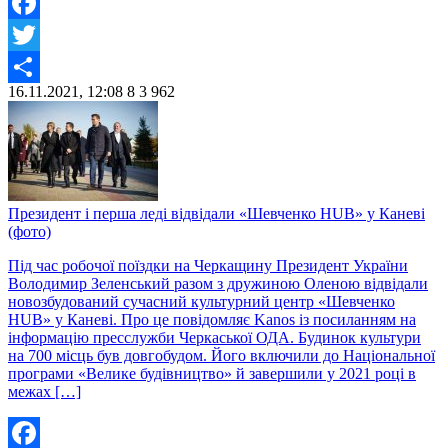
Facebook
Twitter
16.11.2021, 12:08
8
3 962
Share
Президент і перша леді відвідали «Шевченко HUB» у Каневі
(фото)
Під час робочої поїздки на Черкащину Президент України
Володимир Зеленський разом з дружиною Оленою відвідали
новозбудований сучасний культурний центр «Шевченко
HUB» у Каневі. Про це повідомляє Kanos із посиланням на
інформацію пресслужби Черкаської ОДА. Будинок культури
на 700 місць був довгобудом. Його включили до Національної
програми «Велике будівництво» й завершили у 2021 році в
межах […]