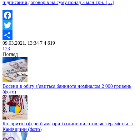
підписання договорів на суму понад 3 млн.грн. […]
Facebook
Twitter
09.03.2021, 13:34
7
4 619
Share
1
2
3
Погляд
Восени в обігу з’явиться банкнота номіналом 2 000 гривень
(фото)
Колоритні сфери й амфори із глини виготовляє керамістка із
Канівщини (фото)