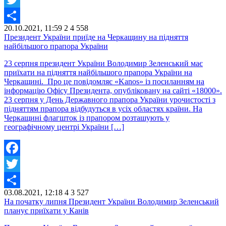
Twitter
20.10.2021, 11:59
2
4 558
Share
Президент України приїде на Черкащину на підняття
найбільшого прапора України
23 серпня президент України Володимир Зеленський має
приїхати на підняття найбільшого прапора України на
Черкащині. Про це повідомляє «Kanos» із посиланням на
інформацію Офісу Президента, опубліковану на сайті «18000».
23 серпня у День Державного прапора України урочистості з
підняттям прапора відбудуться в усіх областях країни. На
Черкащині флагшток із прапором розташують у
географічному центрі України […]
Facebook
Twitter
03.08.2021, 12:18
4
3 527
Share
На початку липня Президент України Володимир Зеленський
планує приїхати у Канів