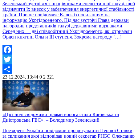
Зеленський зустрівся з працівниками енергетичної галузі, щоб
відзначити їх внесок у забезпечення енергетичної стабільності
країни. Про це повідомляє Kanos із посиланням на
інформацію Укргідроенерго. Під час зустрічі Глава держави
нагородив представників галузі державними відзнаками.
Серед них — дві співробітниці Укргідроенерго, які отримали
Орден княгині Ольги III ступеня. Зокрема нагороду […]
Facebook
Twitter
23.12.2024, 13:44
0
2 321
Share
«Цієї ночі свідомими цілями ворога стали Канівська та
Дністровська ГЕС», – Володимир Зеленський
Президент України повідомив про результати Першої Ставки,
за скликання якої відповідав новий секретар РНБО Олександр