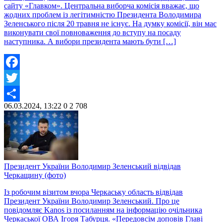
сайту «Главком». Центральна виборча комісія вважає, що
жодних проблем із легітимністю Президента Володимира
Зеленського після 20 травня не існує. На думку комісії, він має
виконувати свої повноваження до вступу на посаду
наступника. А вибори президента мають бути […]
Facebook
Twitter
06.03.2024, 13:22
0
2 708
Share
Президент України Володимир Зеленський відвідав
Черкащину (фото)
Із робочим візитом вчора Черкаську область відвідав
Президент України Володимир Зеленський. Про це
повідомляє Kanos із посиланням на інформацію очільника
Черкаської ОВА Ігоря Табурця. «Передовсім доповів Главі