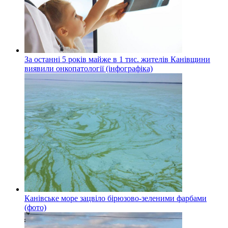
За останні 5 років майже в 1 тис. жителів Канівщини
виявили онкопатології (інфографіка)
Канівське море зацвіло бірюзово-зеленими фарбами
(фото)