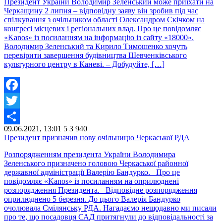
Президент України Володимир Зеленський може приїхати на
Черкащину 2 липня – відповідну заяву він зробив під час
спілкування з очільником області Олександром Скічком на
конгресі місцевих і регіональних влад. Про це повідомляє
«Kanos» із посиланням на інформацію із сайту «18000».
Володимир Зеленський та Кирило Тимошенко хочуть
перевірити завершення будівництва Шевченківського
культурного центру в Каневі. – Добудуйте, […]
Facebook
Twitter
09.06.2021, 13:01
5
3 940
Share
Президент призначив нову очільницю Черкаської РДА
Розпорядженням президента України Володимира
Зеленського призначено головою Черкаської районної
державної адміністрації Валерію Бандурко. Про це
повідомляє «Kanos» із посиланням на оприлюднені
розпорядження Президента. Відповідне розпорядження
оприлюднено 5 березня. До цього Валерія Бандурко
очолювала Смілянську РДА. Нагадаємо нещодавно ми писали
про те, що посадовця САД притягнули до відповідальності за