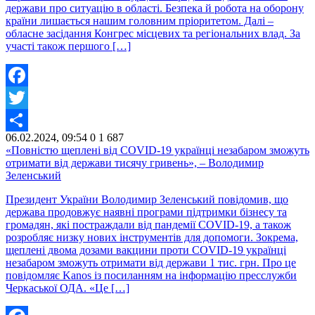
держави про ситуацію в області. Безпека й робота на оборону
країни лишається нашим головним пріоритетом. Далі –
обласне засідання Конгрес місцевих та регіональних влад. За
участі також першого […]
Facebook
Twitter
06.02.2024, 09:54
0
1 687
Share
«Повністю щеплені від COVID-19 українці незабаром зможуть
отримати від держави тисячу гривень», – Володимир
Зеленський
Президент України Володимир Зеленський повідомив, що
держава продовжує наявні програми підтримки бізнесу та
громадян, які постраждали від пандемії COVID-19, а також
розробляє низку нових інструментів для допомоги. Зокрема,
щеплені двома дозами вакцини проти COVID-19 українці
незабаром зможуть отримати від держави 1 тис. грн. Про це
повідомляє Kanos із посиланням на інформацію пресслужби
Черкаської ОДА. «Це […]