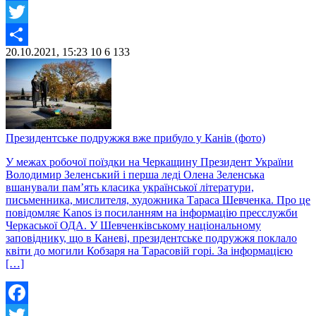
Facebook
Twitter
20.10.2021, 15:23
10
6 133
Share
Президентське подружжя вже прибуло у Канів (фото)
У межах робочої поїздки на Черкащину Президент України
Володимир Зеленський і перша леді Олена Зеленська
вшанували пам’ять класика української літератури,
письменника, мислителя, художника Тараса Шевченка. Про це
повідомляє Kanos із посиланням на інформацію пресслужби
Черкаської ОДА. У Шевченківському національному
заповіднику, що в Каневі, президентське подружжя поклало
квіти до могили Кобзаря на Тарасовій горі. За інформацією
[…]
Facebook