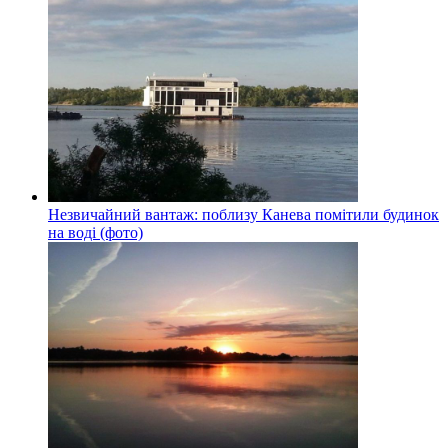
Незвичайний вантаж: поблизу Канева помітили будинок
на воді (фото)