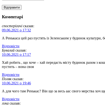
Коментарі
спостерігачі
сказав:
09.06.2021 о 17:32
А Ренькаса цей раз пустять із Зеленським у будинок культури, 
Відповіcти
Бувалий
сказав:
10.06.2021 о 17:17
Хай робить , що хоче – хай передасть місту будинок разом з кош
пустить – вона своя
Відповіcти
Поляк
сказав:
10.06.2021 о 19:46
А для чого там Ренькас? Він що за весь аас свого мерства хоч 
Відповіcти
лука
сказав: