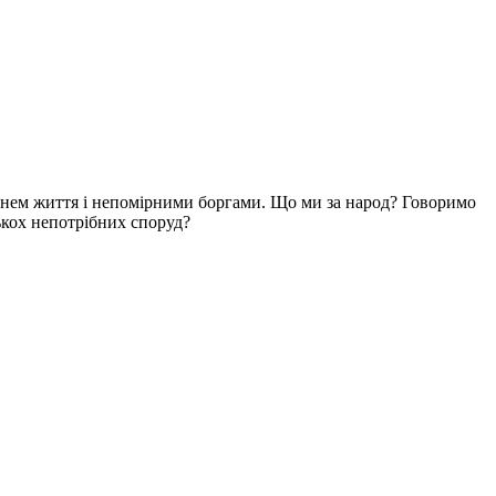
рівнем життя і непомірними боргами. Що ми за народ? Говоримо
лькох непотрібних споруд?