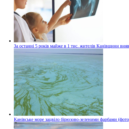
За останні 5 років майже в 1 тис. жителів Канівщини вияв
Канівське море зацвіло бірюзово-зеленими фарбами (фото