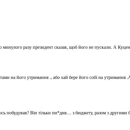
бо минулого разу президент сказав, щоб його не пускали. А Куце
тами на його утримання ., або хай бере його собі на утримання .А
щось побудував? Він тільки пи*див… з бюджету, разом з другими 