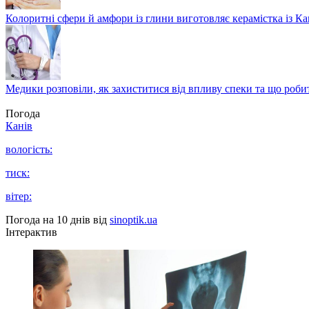
Колоритні сфери й амфори із глини виготовляє керамістка із К
Медики розповіли, як захиститися від впливу спеки та що роби
Погода
Канів
вологість:
тиск:
вітер:
Погода на 10 днів від
sinoptik.ua
Інтерактив