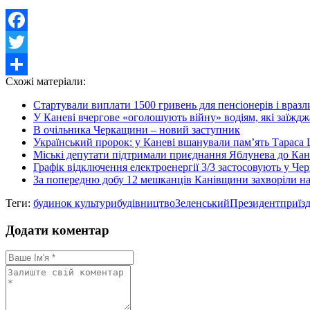
Facebook
Twitter
Схожі матеріали:
Share
Стартували виплати 1500 гривень для пенсіонерів і враз
У Каневі вчергове «оголошують війну» водіям, які заїждж
В очільника Черкащини – новий заступник
Український пророк: у Каневі вшанували пам’ять Тараса 
Міські депутати підтримали приєднання Яблунева до Кан
Графік відключення електроенергії 3/3 застосовують у Че
За попередню добу 12 мешканців Канівщини захворіли на
Теги:
будинок культури
будівництво
Зеленський
Президент
приїз
Додати коментар