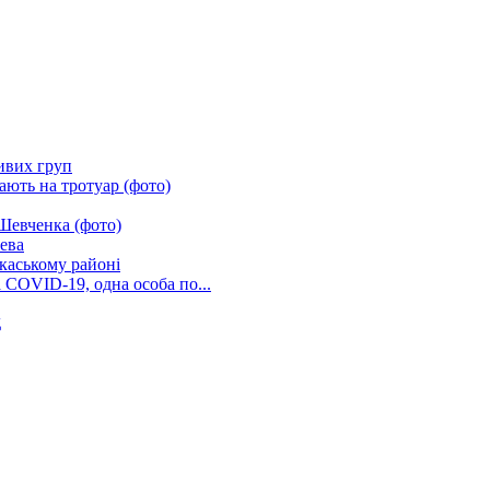
ливих груп
ають на тротуар (фото)
Шевченка (фото)
ева
ркаському районі
 COVID-19, одна особа по...
д