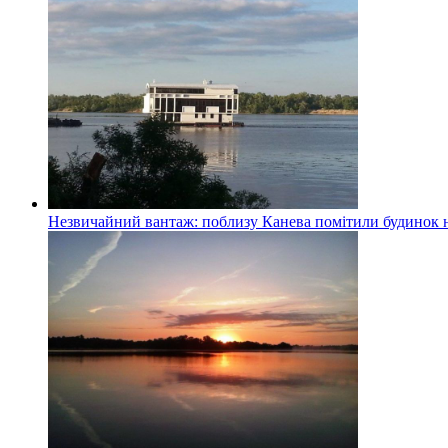
Незвичайний вантаж: поблизу Канева помітили будинок н