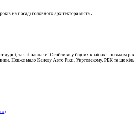
років на посаді головного архітектора міста .
от дурні, так ті навпаки. Особливо у бідних країнах з низьким 
вчинки. Невже мало Каневу Авто Ріки, Укртелекому, РБК та ще кі
то)