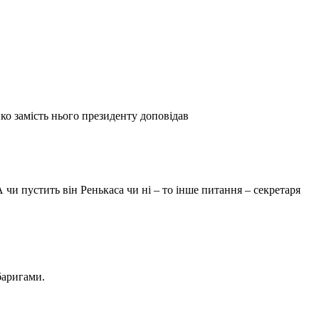
нко замість нього президенту доповідав
 чи пустить він Ренькаса чи ні – то інше питання – секретаря
баригами.