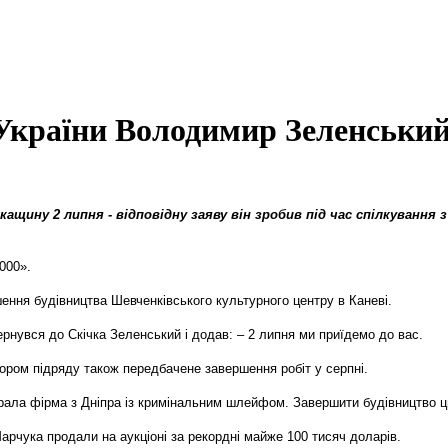
України Володимир Зеленський 
ину 2 липня - відповідну заяву він зробив під час спілкування з
000».
ння будівництва Шевченківського культурного центру в Каневі.
ернувся до Скічка Зеленський і додав: – 2 липня ми приїдемо до вас.
ором підряду також передбачене завершення робіт у серпні.
грала фірма з Дніпра із кримінальним шлейфом. Завершити будівництво ць
арчука продали на аукціоні за рекордні майже 100 тисяч доларів.