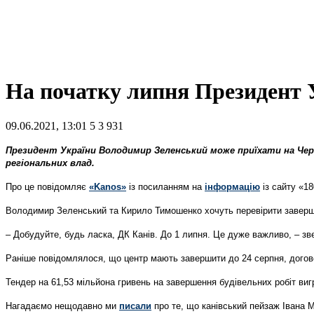
На початку липня Президент 
09.06.2021, 13:01
5
3 931
Президент України Володимир Зеленський може приїхати на Черкащ
регіональних влад.
Про це повідомляє
«Kanos»
із посиланням на
інформацію
із сайту «18
Володимир Зеленський та Кирило Тимошенко хочуть перевірити заверше
– Добудуйте, будь ласка, ДК Канів. До 1 липня. Це дуже важливо, – зв
Раніше повідомлялося, що центр мають завершити до 24 серпня, догов
Тендер на 61,53 мільйона гривень на завершення будівельних робіт ви
Нагадаємо нещодавно ми
писали
про те, що канівський пейзаж Івана М