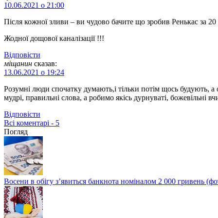
10.06.2021 о 21:00
Після кожної зливи – ви чудово бачите що зробив Ренькас за 20 
Жодної дощової каналізації !!!
Відповіcти
міщанин
сказав:
13.06.2021 о 19:24
Розумні люди спочатку думають,і тільки потім щось будують, а 
мудрі, правильні слова, а робимо якісь дурнуваті, божевільні 
Відповіcти
Всі коментарі - 5
Погляд
Восени в обігу з’явиться банкнота номіналом 2 000 гривень (фо