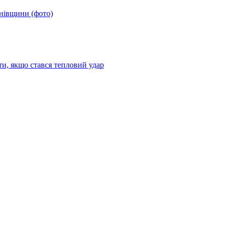
анівщини (фото)
ти, якщо стався тепловий удар