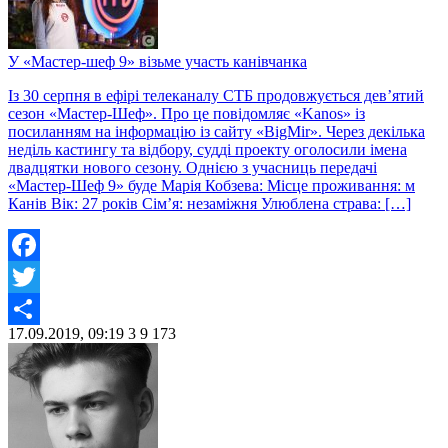
У «Мастер-шеф 9» візьме участь канівчанка
Із 30 серпня в ефірі телеканалу СТБ продовжується дев’ятий
сезон «Мастер-Шеф». Про це повідомляє «Kanos» із
посиланням на інформацію із сайту «BigMir». Через декілька
неділь кастингу та відбору, судді проекту оголосили імена
двадцятки нового сезону. Однією з учасниць передачі
«Мастер-Шеф 9» буде Марія Кобзева: Місце проживання: м
Канів Вік: 27 років Сім’я: незаміжня Улюблена страва: […]
Facebook
Twitter
17.09.2019, 09:19
3
9 173
Share