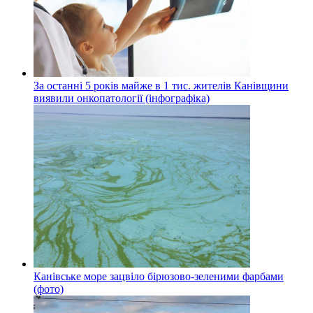
За останні 5 років майже в 1 тис. жителів Канівщини
виявили онкопатології (інфографіка)
Канівське море зацвіло бірюзово-зеленими фарбами
(фото)