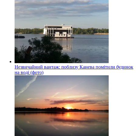
Незвичайний вантаж: поблизу Канева помітили будинок
на воді (фото)