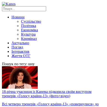
Новини
Суспільство
Політика
Економіка
Культура
Кримінал
Актуально
Погляд
Інтерактив
Життя ОТГ
Пошук по тегу: шоу
18-річна учасниця із Канева підкорила своїм виступом
тренерів «Голосу країни-13» (фото+відео)
Всі четверо тренерів «Голосу країни-13» «повернулися» до