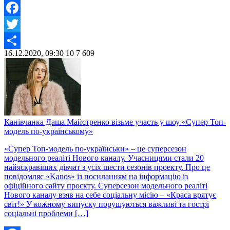
Facebook
Twitter
16.12.2020, 09:30
10
7 609
Share
Канівчанка Даша Майстренко візьме участь у шоу «Супер Топ-
модель по-українському»
«Супер Топ-модель по-українськи» – це суперсезон
модельного реаліті Нового каналу. Учасницями стали 20
найяскравіших дівчат з усіх шести сезонів проекту. Про це
повідомляє «Kanos» із посиланням на інформацію із
офіційного сайту проєкту. Суперсезон модельного реаліті
Нового каналу взяв на себе соціальну місію – «Краса врятує
світ!» У кожному випуску порушуються важливі та гострі
соціальні проблеми […]