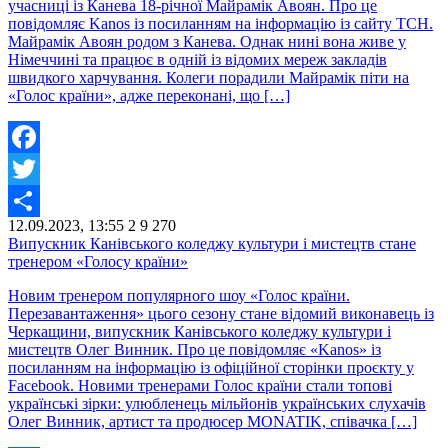
учасниці із Канева 18-річної Майрамік Авоян. Про це
повідомляє Kanos із посиланням на інформацію із сайту ТСН.
Майрамік Авоян родом з Канева. Однак нині вона живе у
Німеччині та працює в одній із відомих мереж закладів
швидкого харчування. Колеги порадили Майрамік піти на
«Голос країни», адже переконані, що […]
Facebook
Twitter
12.09.2023, 13:55
2
9 270
Share
Випускник Канівського коледжу культури і мистецтв стане
тренером «Голосу країни»
Новим тренером популярного шоу «Голос країни.
Перезавантаження» цього сезону стане відомий виконавець із
Черкащини, випускник Канівського коледжу культури і
мистецтв Олег Винник. Про це повідомляє «Kanos» із
посиланням на інформацію із офіційної сторінки проєкту у
Facebook. Новими тренерами Голос країни стали топові
українські зірки: улюбленець мільйонів українських слухачів
Олег Винник, артист та продюсер MONATIK, співачка […]