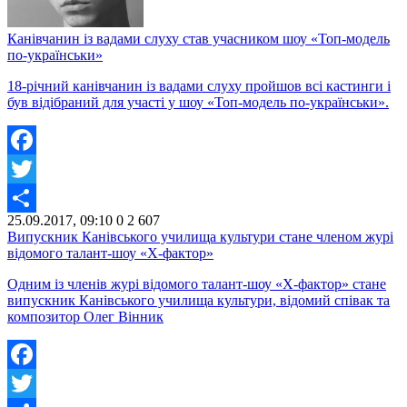
Канівчанин із вадами слуху став учасником шоу «Топ-модель
по-українськи»
18-річний канівчанин із вадами слуху пройшов всі кастинги і
був відібраний для участі у шоу «Топ-модель по-українськи».
Facebook
Twitter
25.09.2017, 09:10
0
2 607
Share
Випускник Канівського училища культури стане членом журі
відомого талант-шоу «Х-фактор»
Одним із членів журі відомого талант-шоу «Х-фактор» стане
випускник Канівського училища культури, відомий співак та
композитор Олег Вінник
Facebook