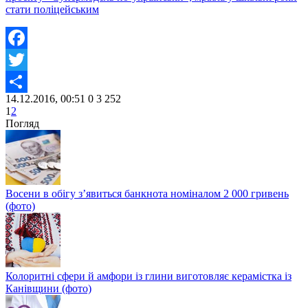
стати поліцейським
Facebook
Twitter
14.12.2016, 00:51
0
3 252
Share
1
2
Погляд
Восени в обігу з’явиться банкнота номіналом 2 000 гривень
(фото)
Колоритні сфери й амфори із глини виготовляє керамістка із
Канівщини (фото)