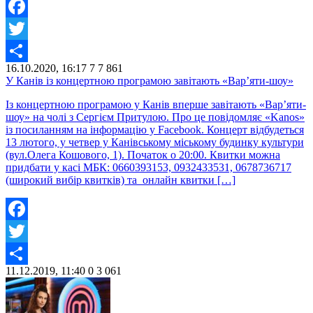
Facebook
Twitter
16.10.2020, 16:17
7
7 861
Share
У Канів із концертною програмою завітають «Вар’яти-шоу»
Із концертною програмою у Канів вперше завітають «Вар’яти-
шоу» на чолі з Сергієм Притулою. Про це повідомляє «Kanos»
із посиланням на інформацію у Facebook. Концерт відбудеться
13 лютого, у четвер у Канівському міському будинку культури
(вул.Олега Кошового, 1). Початок о 20:00. Квитки можна
придбати у касі МБК: 0660393153, 0932433531, 0678736717
(широкий вибір квитків) та онлайн квитки […]
Facebook
Twitter
11.12.2019, 11:40
0
3 061
Share