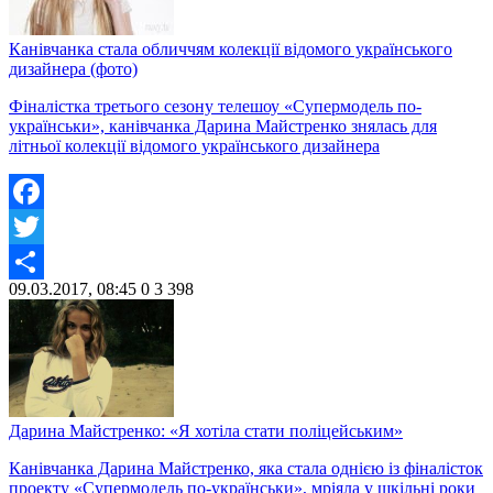
Канівчанка стала обличчям колекції відомого українського
дизайнера (фото)
Фіналістка третього сезону телешоу «Супермодель по-
українськи», канівчанка Дарина Майстренко знялась для
літньої колекції відомого українського дизайнера
Facebook
Twitter
09.03.2017, 08:45
0
3 398
Share
Дарина Майстренко: «Я хотіла стати поліцейським»
Канівчанка Дарина Майстренко, яка стала однією із фіналісток
проекту «Супермодель по-українськи», мріяла у шкільні роки