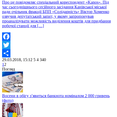
Про це повідомляє спеціальний кореспондент «Kanos». Під
час сьогоднішнього сесійного засідання Канівської міської
ради очільник фракції БПП «Солідарність» Віктор Хоменко
озвучив депутатський запит, у якому запропонував
проаналізувати можливість виділення коштів для придбання
робочої станції для […]
Facebook
Twitter
29.03.2018, 15:12
5
4 340
Share
1
2
Погляд
Восени в обігу з’явиться банкнота номіналом 2 000 гривень
(фото)