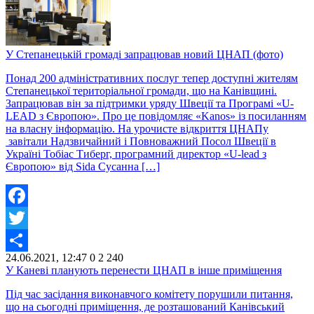
У Степанецькій громаді запрацював новий ЦНАП (фото)
Понад 200 адміністративних послуг тепер доступні жителям
Степанецької територіальної громади, що на Канівщині.
Запрацював він за підтримки уряду Швеції та Програмі «U-
LEAD з Європою». Про це повідомляє «Kanos» із посиланням
на власну інформацію. На урочисте відкриття ЦНАПу
завітали Надзвичайний і Повноважний Посол Швеції в
Україні Тобіас Тиберг, програмний директор «U-lead з
Європою» від Sida Сусанна […]
Facebook
Twitter
24.06.2021, 12:47
0
2 240
Share
У Каневі планують перенести ЦНАП в інше приміщення
Під час засідання виконавчого комітету порушили питання,
що на сьогодні приміщення, де розташований Канівський