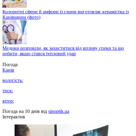
Колоритні сфери й амфори із глини виготовляє керамістка із
Канівщини (фото)
Медики розповіли, як захиститися від впливу спеки та що
робити, якщо стався тепловий удар
Погода
Канів
вологість:
тиск:
вітер:
Погода на 10 днів від
sinoptik.ua
Інтерактив