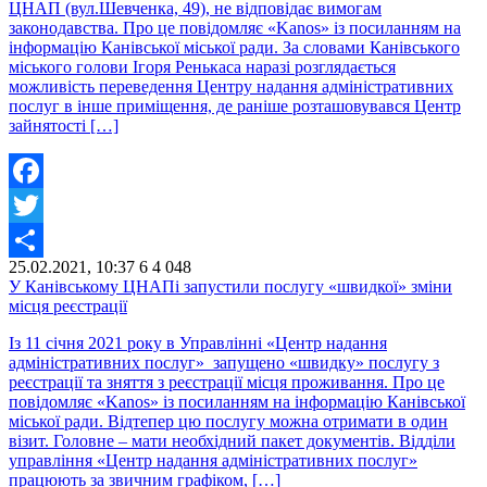
ЦНАП (вул.Шевченка, 49), не відповідає вимогам
законодавства. Про це повідомляє «Kanos» із посиланням на
інформацію Канівської міської ради. За словами Канівського
міського голови Ігоря Ренькаса наразі розглядається
можливість переведення Центру надання адміністративних
послуг в інше приміщення, де раніше розташовувався Центр
зайнятості […]
Facebook
Twitter
25.02.2021, 10:37
6
4 048
Share
У Канівському ЦНАПі запустили послугу «швидкої» зміни
місця реєстрації
Із 11 січня 2021 року в Управлінні «Центр надання
адміністративних послуг» запущено «швидку» послугу з
реєстрації та зняття з реєстрації місця проживання. Про це
повідомляє «Kanos» із посиланням на інформацію Канівської
міської ради. Відтепер цю послугу можна отримати в один
візит. Головне – мати необхідний пакет документів. Відділи
управління «Центр надання адміністративних послуг»
працюють за звичним графіком, […]