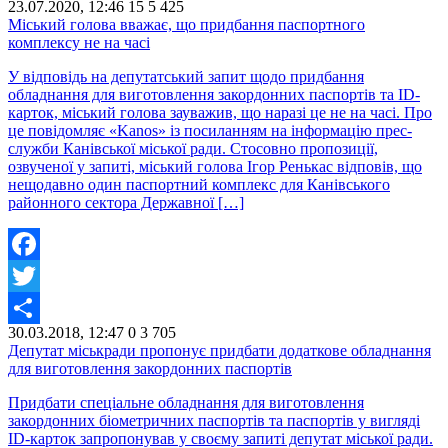
23.07.2020, 12:46
15
5 425
Share
Міський голова вважає, що придбання паспортного
комплексу не на часі
У відповідь на депутатський запит щодо придбання
обладнання для виготовлення закордонних паспортів та ID-
карток, міський голова зауважив, що наразі це не на часі. Про
це повідомляє «Kanos» із посиланням на інформацію прес-
служби Канівської міської ради. Стосовно пропозиції,
озвученої у запиті, міський голова Ігор Ренькас відповів, що
нещодавно один паспортний комплекс для Канівського
районного сектора Державної […]
Facebook
Twitter
30.03.2018, 12:47
0
3 705
Share
Депутат міськради пропонує придбати додаткове обладнання
для виготовлення закордонних паспортів
Придбати спеціальне обладнання для виготовлення
закордонних біометричних паспортів та паспортів у вигляді
ID-карток запропонував у своєму запиті депутат міської ради.