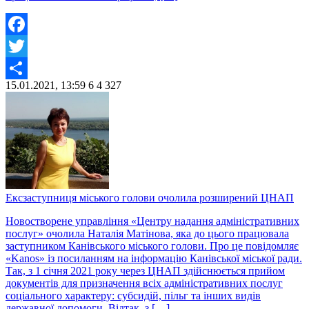
Facebook
Twitter
15.01.2021, 13:59
6
4 327
Share
Ексзаступниця міського голови очолила розширений ЦНАП
Новостворене управління «Центру надання адміністративних
послуг» очолила Наталія Матінова, яка до цього працювала
заступником Канівського міського голови. Про це повідомляє
«Kanos» із посиланням на інформацію Канівської міської ради.
Так, з 1 січня 2021 року через ЦНАП здійснюється прийом
документів для призначення всіх адміністративних послуг
соціального характеру: субсидій, пільг та інших видів
державної допомоги. Відтак, з […]