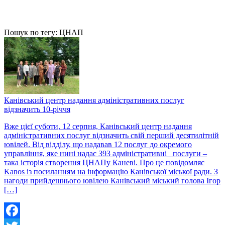
Пошук по тегу: ЦНАП
Канівський центр надання адміністративних послуг
відзначить 10-річчя
Вже цієї суботи, 12 серпня, Канівський центр надання
адміністративних послуг відзначить свій перший десятилітній
ювілей. Від відділу, що надавав 12 послуг до окремого
управління, яке нині надає 393 адміністративні послуги –
така історія створення ЦНАПу Каневі. Про це повідомляє
Kanos із посиланням на інформацію Канівської міської ради. З
нагоди прийдешнього ювілею Канівський міський голова Ігор
[…]