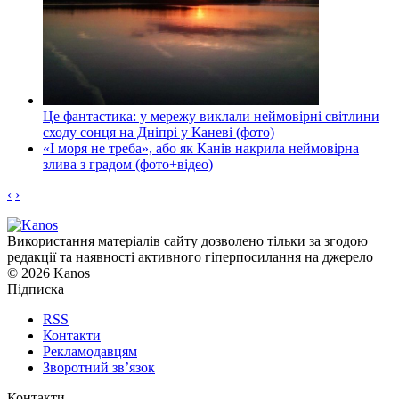
Це фантастика: у мережу виклали неймовірні світлини
сходу сонця на Дніпрі у Каневі (фото)
«І моря не треба», або як Канів накрила неймовірна
злива з градом (фото+відео)
‹
›
Використання матеріалів сайту дозволено тільки за згодою
редакції та наявності активного гіперпосилання на джерело
© 2026 Kanos
Підписка
RSS
Контакти
Рекламодавцям
Зворотний зв’язок
Контакти