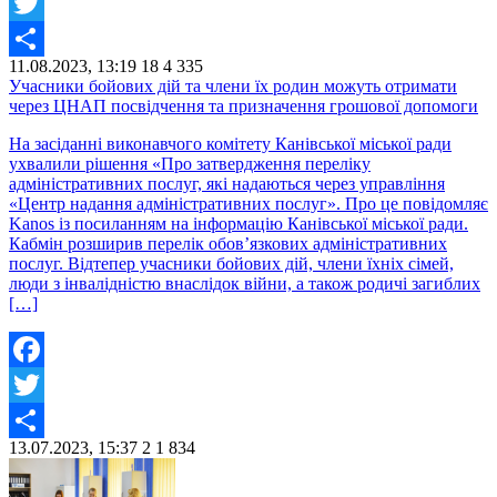
Facebook
Twitter
11.08.2023, 13:19
18
4 335
Share
Учасники бойових дій та члени їх родин можуть отримати
через ЦНАП посвідчення та призначення грошової допомоги
На засіданні виконавчого комітету Канівської міської ради
ухвалили рішення «Про затвердження переліку
адміністративних послуг, які надаються через управління
«Центр надання адміністративних послуг». Про це повідомляє
Kanos із посиланням на інформацію Канівської міської ради.
Кабмін розширив перелік обов’язкових адміністративних
послуг. Відтепер учасники бойових дій, члени їхніх сімей,
люди з інвалідністю внаслідок війни, а також родичі загиблих
[…]
Facebook
Twitter
13.07.2023, 15:37
2
1 834
Share