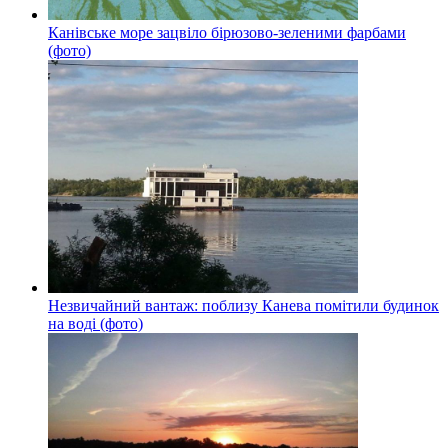
Канівське море зацвіло бірюзово-зеленими фарбами
(фото)
Незвичайний вантаж: поблизу Канева помітили будинок
на воді (фото)