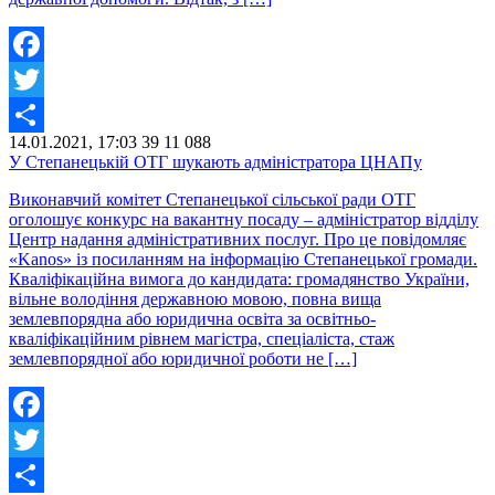
Facebook
Twitter
14.01.2021, 17:03
39
11 088
Share
У Степанецькій ОТГ шукають адміністратора ЦНАПу
Виконавчий комітет Степанецької сільської ради ОТГ
оголошує конкурс на вакантну посаду – адміністратор відділу
Центр надання адміністративних послуг. Про це повідомляє
«Kanos» із посиланням на інформацію Степанецької громади.
Кваліфікаційна вимога до кандидата: громадянство України,
вільне володіння державною мовою, повна вища
землевпорядна або юридична освіта за освітньо-
кваліфікаційним рівнем магістра, спеціаліста, стаж
землевпорядної або юридичної роботи не […]
Facebook
Twitter