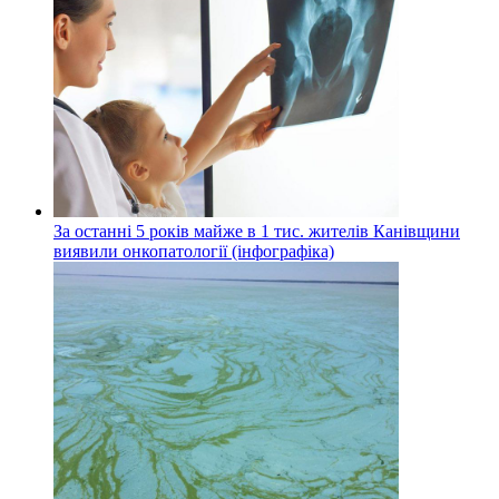
За останні 5 років майже в 1 тис. жителів Канівщини
виявили онкопатології (інфографіка)