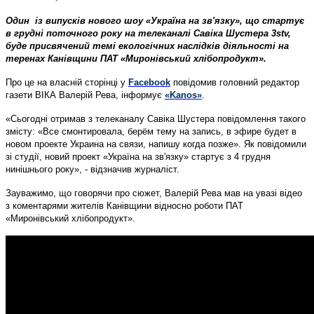
Один із випусків нового шоу «Україна на зв'язку», що стартує
в грудні поточного року на телеканалі Савіка Шустера 3stv,
буде присвячений темі екологічних наслідків діяльності на
теренах Канівщини ПАТ «Миронівський хлібопродукт».
Про це на власній сторінці у
Facebook
повідомив головний редактор
газети ВІКА Валерій Рева, інформує
«Kanos»
.
«Сьогодні отримав з телеканалу Савіка Шустера повідомлення такого
змісту: «Все смонтировала, берём тему на запись, в эфире будет в
новом проекте Украина на связи, напишу когда позже». Як повідомили
зі студії, новий проект «Україна на зв'язку» стартує з 4 грудня
нинішнього року», - відзначив журналіст.
Зауважимо, що говорячи про сюжет, Валерій Рева мав на увазі відео
з коментарями жителів Канівщини відносно роботи ПАТ
«Миронівський хлібопродукт».