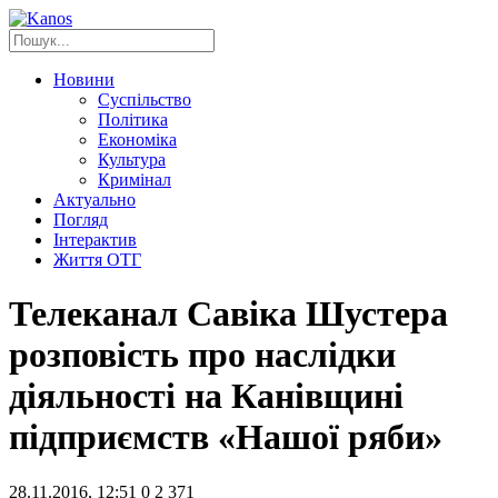
Новини
Суспільство
Політика
Економіка
Культура
Кримінал
Актуально
Погляд
Інтерактив
Життя ОТГ
Телеканал Савіка Шустера
розповість про наслідки
діяльності на Канівщині
підприємств «Нашої ряби»
28.11.2016, 12:51
0
2 371