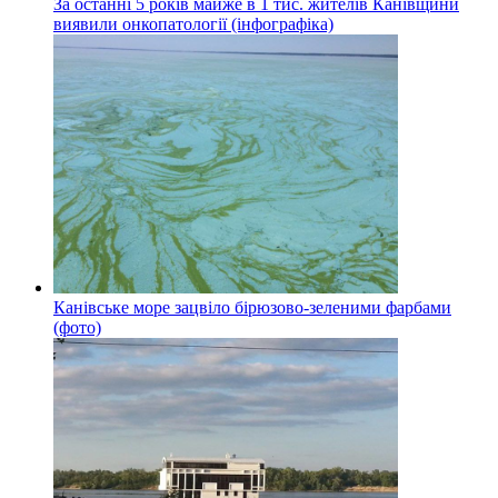
За останні 5 років майже в 1 тис. жителів Канівщини
виявили онкопатології (інфографіка)
Канівське море зацвіло бірюзово-зеленими фарбами
(фото)