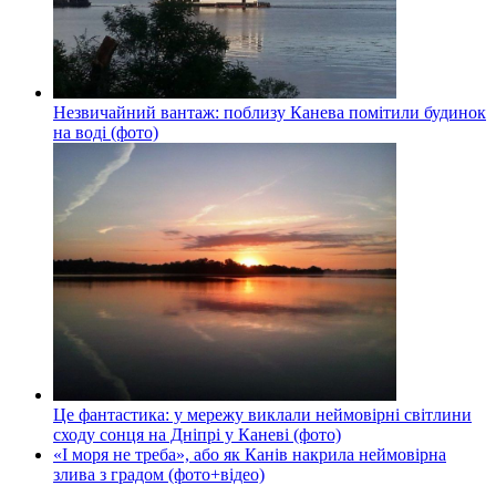
Незвичайний вантаж: поблизу Канева помітили будинок
на воді (фото)
Це фантастика: у мережу виклали неймовірні світлини
сходу сонця на Дніпрі у Каневі (фото)
«І моря не треба», або як Канів накрила неймовірна
злива з градом (фото+відео)