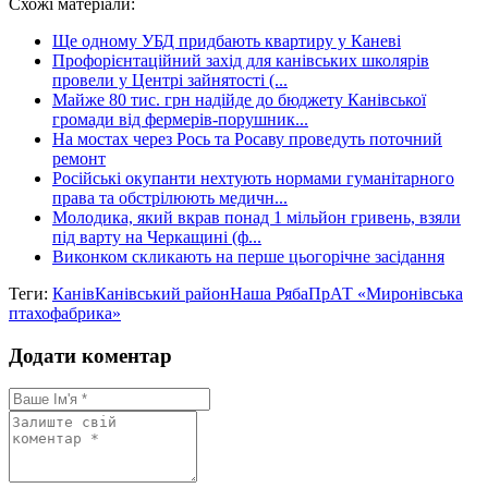
Схожі матеріали:
Share
Ще одному УБД придбають квартиру у Каневі
Профорієнтаційний захід для канівських школярів
провели у Центрі зайнятості (...
Майже 80 тис. грн надійде до бюджету Канівської
громади від фермерів-порушник...
На мостах через Рось та Росаву проведуть поточний
ремонт
Російські окупанти нехтують нормами гуманітарного
права та обстрілюють медичн...
Молодика, який вкрав понад 1 мільйон гривень, взяли
під варту на Черкащині (ф...
Виконком скликають на перше цьогорічне засідання
Теги:
Канів
Канівський район
Наша Ряба
ПрАТ «Миронівська
птахофабрика»
Додати коментар