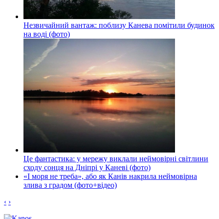
Незвичайний вантаж: поблизу Канева помітили будинок
на воді (фото)
Це фантастика: у мережу виклали неймовірні світлини
сходу сонця на Дніпрі у Каневі (фото)
«І моря не треба», або як Канів накрила неймовірна
злива з градом (фото+відео)
‹
›