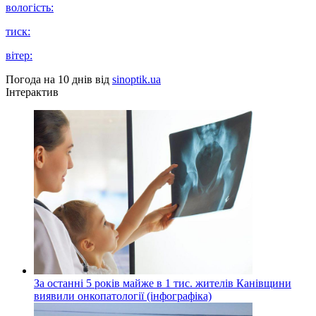
вологість:
тиск:
вітер:
Погода на 10 днів від
sinoptik.ua
Інтерактив
За останні 5 років майже в 1 тис. жителів Канівщини
виявили онкопатології (інфографіка)