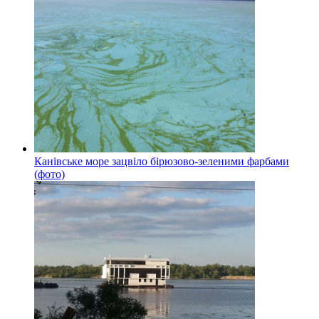
Канівське море зацвіло бірюзово-зеленими фарбами
(фото)