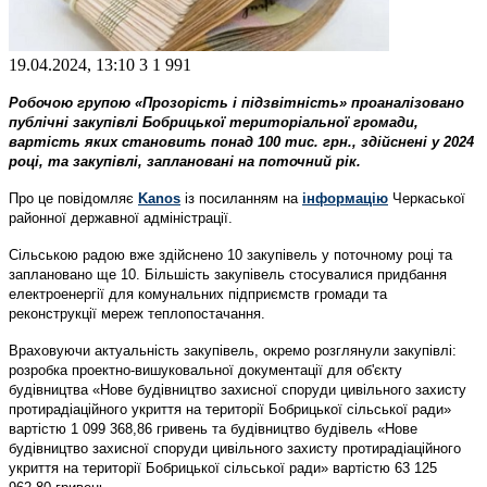
19.04.2024, 13:10
3
1 991
Робочою групою «Прозорість і підзвітність» проаналізовано
публічні закупівлі Бобрицької територіальної громади,
вартість яких становить понад 100 тис. грн., здійснені у 2024
році, та закупівлі, заплановані на поточний рік.
Про це повідомляє
Kanos
із посиланням на
інформацію
Черкаської
районної державної адміністрації.
Сільською радою вже здійснено 10 закупівель у поточному році та
заплановано ще 10. Більшість закупівель стосувалися придбання
електроенергії для комунальних підприємств громади та
реконструкції мереж теплопостачання.
Враховуючи актуальність закупівель, окремо розглянули закупівлі:
розробка проектно-вишуковальної документації для об'єкту
будівництва «Нове будівництво захисної споруди цивільного захисту
протирадіаційного укриття на території Бобрицької сільської ради»
вартістю 1 099 368,86 гривень та будівництво будівель «Нове
будівництво захисної споруди цивільного захисту протирадіаційного
укриття на території Бобрицької сільської ради» вартістю 63 125