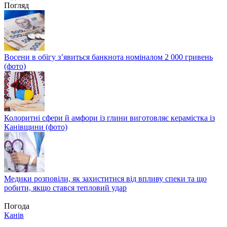
Погляд
Восени в обігу з’явиться банкнота номіналом 2 000 гривень
(фото)
Колоритні сфери й амфори із глини виготовляє керамістка із
Канівщини (фото)
Медики розповіли, як захиститися від впливу спеки та що
робити, якщо стався тепловий удар
Погода
Канів