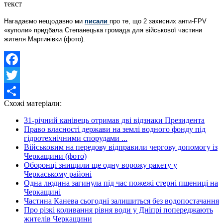
Нагадаємо нещодавно ми
писали
про те, що 2 захисних анти-FPV
«куполи» придбала Степанецька громада для військової частини
жителя Мартинівки (фото).
Facebook
Twitter
Схожі матеріали:
Share
31-річний канівець отримав дві відзнаки Президента
Право власності держави на землі водного фонду під
гідротехнічними спорудами ...
Військовим на передову відправили чергову допомогу із
Черкащини (фото)
Оборонці знищили ще одну ворожу ракету у
Черкаському районі
Одна людина загинула під час пожежі стерні пшениці на
Черкащині
Частина Канева сьогодні залишиться без водопостачання
Про різкі коливання рівня води у Дніпрі попереджають
жителів Черкащини