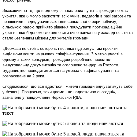
962,80 гривень.
Зважаючи на те, що в одному із населених пунктів громади не має
укриття, яке б могло захистити всіх учнів, педагогів в разі загрози та
працівників і відвідувачів закладів соціальної сфери поблизу,
сільською радою прийнято рішення побудувати протирадіаційне
укриття, яке б допомогло відновити очне навчання у закладі освіти та
стало безпечним місцем для жителів громади.
«Держава не стоїть осторонь і всіляко підтримує такі проєкти,
виділяючи кошти на умовах співфінансування. З метою участі в
одному з таких конкурсів, громадою розроблено проектно-
вишуковальну документацію та оголошено тендер на Prozorro.
Будівництво проводитиметься на умовах співфінансування та
розраховане на 2 роки.
Сподіваємося, що все вдасться і жителі громади відчуватимуть себе
у безпеці.
Працюємо, захищаємо - це надважливо сьогодні», -
зазначено у повідомленні Черкаської РДА.