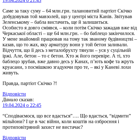
19.04.2024 о 21:43
Саме за таку суму – 64 млн.грн. талановитий партіот Скічко
добудовував той мавзолей, що у центрі міста Канів. Звітував
Зеленському – бабла вистачить, ще й залишиться.
Особисто я довго сміявся, – коли потім Скічко зажадав вже від
Черкаської області – ще 64 млн.грн. – бо баблецо закінчилося.
У мене знайомий працював на тому так званому будівництві –
казав, що то жах, яку арматуру вони у той бетон заливали.
Відчуття, що її десь з металобрухту тянули – уся у суцільній
іржі. Але, бетон – то є бетон. Хто ж його перевіре. А ті, хто
баблецо зрубав, вже давно десь у Канах, п’ють кофе та жруть
круасани, з посмішкою згадуючи про те, – які у Каневі лохи
живуть.
Правда, партіот Скічко ?!
Відповіcти
Данило
сказав:
19.04.2024 о 22:45
“Сподіваємося, що все вдасться”…. Що вдасться, “відмити”
мільйони? І це в час війни, коли коштів на озброєння і
протиповітряний захист не вистачає?
Відповіcти