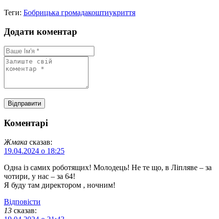
Теги:
Бобрицька громада
кошти
укриття
Додати коментар
Коментарі
Жмакa
сказав:
19.04.2024 о 18:25
Одна із самих роботящих! Молодець! Не те що, в Ліпляве – за
чотири, у нас – за 64!
Я буду там директором , ночним!
Відповіcти
13
сказав: