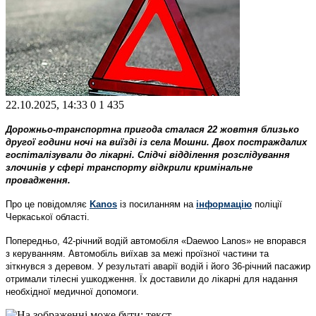
22.10.2025, 14:33
0
1 435
Дорожньо-транспортна пригода сталася 22 жовтня близько
другої години ночі на виїзді із села Мошни. Двох постраждалих
госпіталізували до лікарні. Слідчі відділення розслідування
злочинів у сфері транспорту відкрили кримінальне
провадження.
Про це повідомляє
Kanos
із посиланням на
інформацію
поліції
Черкаської області.
Попередньо, 42-річний водій автомобіля «Daewoo Lanos» не впорався
з керуванням. Автомобіль виїхав за межі проїзної частини та
зіткнувся з деревом. У результаті аварії водій і його 36-річний пасажир
отримали тілесні ушкодження. Їх доставили до лікарні для надання
необхідної медичної допомоги.