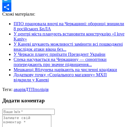
Twitter
Схожі матеріали:
Share
ППО працювала вночі на Черкащині: оборонці знищили
8 російських БпЛА
У центрі міста планують встановити конструкцію «I love
Kaniv»
У Каневі шукають можливості замінити всі пошкоджені
внаслідок атаки вікна без...
У Черкаси планує приїхати Президент України
Спека насувається на Черкащину — синоптики
попереджають про значне підвищення...
Мешканці Яблунева нарікають на численні крадіжки
Додаткову точку «Соціального магазину» МХП
відкрили у Каневі
Теги:
аварія
ДТП
поліція
Додати коментар