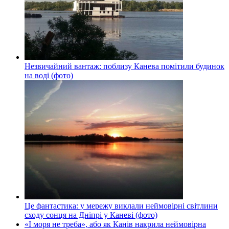
Незвичайний вантаж: поблизу Канева помітили будинок
на воді (фото)
Це фантастика: у мережу виклали неймовірні світлини
сходу сонця на Дніпрі у Каневі (фото)
«І моря не треба», або як Канів накрила неймовірна