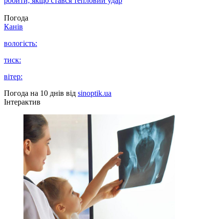
робити, якщо стався тепловий удар
Погода
Канів
вологість:
тиск:
вітер:
Погода на 10 днів від
sinoptik.ua
Інтерактив