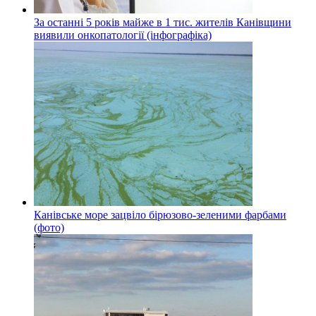
За останні 5 років майже в 1 тис. жителів Канівщини
виявили онкопатології (інфографіка)
Канівське море зацвіло бірюзово-зеленими фарбами
(фото)