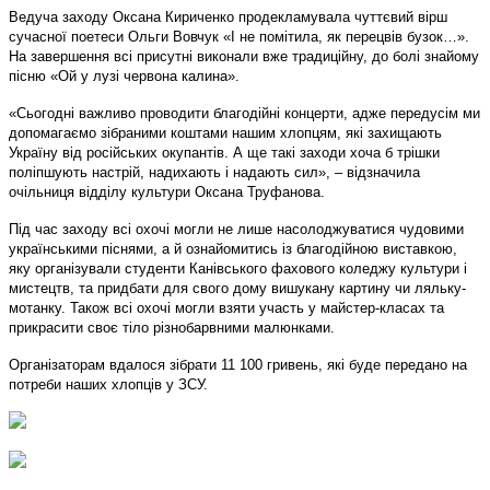
Ведуча заходу Оксана Кириченко продекламувала чуттєвий вірш
сучасної поетеси Ольги Вовчук «І не помітила, як перецвів бузок…».
На завершення всі присутні виконали вже традиційну, до болі знайому
пісню «Ой у лузі червона калина».
«Сьогодні важливо проводити благодійні концерти, адже передусім ми
допомагаємо зібраними коштами нашим хлопцям, які захищають
Україну від російських окупантів. А ще такі заходи хоча б трішки
поліпшують настрій, надихають і надають сил», – відзначила
очільниця відділу культури Оксана Труфанова.
Під час заходу всі охочі могли не лише насолоджуватися чудовими
українськими піснями, а й ознайомитись із благодійною виставкою,
яку організували студенти Канівського фахового коледжу культури і
мистецтв, та придбати для свого дому вишукану картину чи ляльку-
мотанку. Також всі охочі могли взяти участь у майстер-класах та
прикрасити своє тіло різнобарвними малюнками.
Організаторам вдалося зібрати 11 100 гривень, які буде передано на
потреби наших хлопців у ЗСУ.