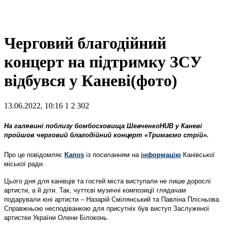
Черговий благодійний
концерт на підтримку ЗСУ
відбувся у Каневі(фото)
13.06.2022, 10:16
1
2 302
На галявині поблизу бомбосховища ШевченкоHUB у Каневі
пройшов черговий благодійний концерт «Тримаємо стрій».
Про це повідомляє
Kanos
із посиланням на
інформацію
Канівської
міської ради.
Цього дня для канівців та гостей міста виступали не лише дорослі
артисти, а й діти. Так, чуттєві музичні композиції глядачам
подарували юні артисти – Назарій Смілянський та Павліна Плісньова.
Справжньою несподіванкою для присутніх був виступ Заслуженої
артистки України Олени Білоконь.