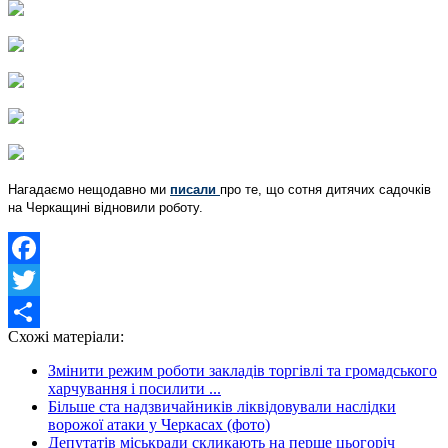
Нагадаємо нещодавно ми
писали
про те, що сотня дитячих садочків
на Черкащині відновили роботу.
Facebook
Twitter
Схожі матеріали:
Share
Змінити режим роботи закладів торгівлі та громадського
харчування і посилити ...
Більше ста надзвичайників ліквідовували наслідки
ворожої атаки у Черкасах (фото)
Депутатів міськради скликають на перше цьогоріч