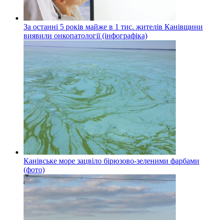
За останні 5 років майже в 1 тис. жителів Канівщини
виявили онкопатології (інфографіка)
Канівське море зацвіло бірюзово-зеленими фарбами
(фото)