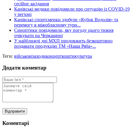
сесійне засідання
Канівські медики повідомили про ситуацію із COVID-19
у регіоні
Канівські спортсменки здобули «Кубок Водолія» та
перемогу в міжобласному турн...
Синоптики повідомили, яку погоду цього тижня
очікувати на Черкащині
У найближчі дні МХП продовжить безкоштовно
роздавати продукцію ТМ «Наша Ряба»...
Теги:
військові
заходи
концерт
кошти
культура
Додати коментар
Коментарі