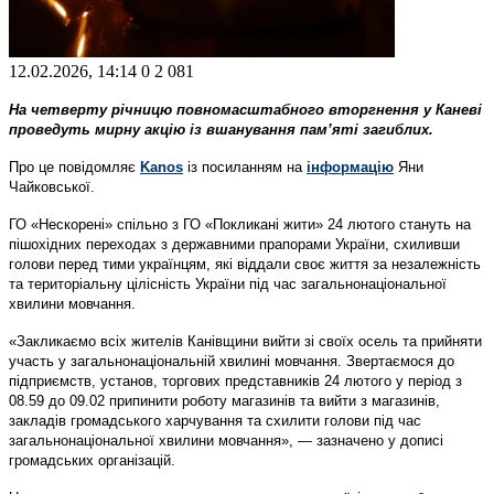
12.02.2026, 14:14
0
2 081
На четверту річницю повномасштабного вторгнення у Каневі
проведуть мирну акцію із вшанування пам’яті загиблих.
Про це повідомляє
Kanos
із посиланням на
інформацію
Яни
Чайковської.
ГО «Нескорені» спільно з ГО «Покликані жити» 24 лютого стануть на
пішохідних переходах з державними прапорами України, схиливши
голови перед тими українцям, які віддали своє життя за незалежність
та територіальну цілісність України під час загальнонаціональної
хвилини мовчання.
«Закликаємо всіх жителів Канівщини вийти зі своїх осель та прийняти
участь у загальнонаціональній хвилині мовчання. Звертаємося до
підприємств, установ, торгових представників 24 лютого у період з
08.59 до 09.02 припинити роботу магазинів та вийти з магазинів,
закладів громадського харчування та схилити голови під час
загальнонаціональної хвилини мовчання», — зазначено у дописі
громадських організацій.