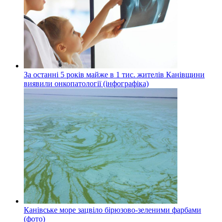
За останні 5 років майже в 1 тис. жителів Канівщини
виявили онкопатології (інфографіка)
Канівське море зацвіло бірюзово-зеленими фарбами
(фото)