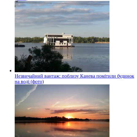
Незвичайний вантаж: поблизу Канева помітили будинок
на воді (фото)