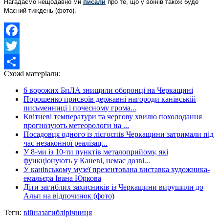
Нагадаємо нещодавно ми
писали
про те, що у воїнів також буде
Масний тиждень (фото).
Facebook
Twitter
Схожі матеріали:
Share
6 ворожих БпЛА знищили оборонці на Черкащині
Порошенко присвоїв державні нагороди канівській
письменниці і почесному грома...
Квітневі температури та чергову хвилю похолодання
прогнозують метеорологи на ...
Посадовця одного із лісгоспів Черкащини затримали під
час незаконної реалізац...
У 8-ми із 10-ти пунктів металоприйому, які
функціонують у Каневі, немає дозві...
У канівському музеї презентована виставка художника-
емальєра Івана Юркова
Діти загиблих захисників із Черкащини вирушили до
Альп на відпочинок (фото)
Теги:
війна
загиблі
річниця