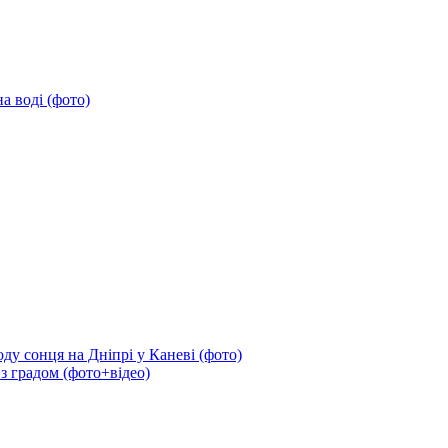
а воді (фото)
ду сонця на Дніпрі у Каневі (фото)
 з градом (фото+відео)