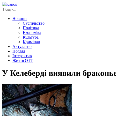
Новини
Суспільство
Політика
Економіка
Культура
Кримінал
Актуально
Погляд
Інтерактив
Життя ОТГ
У Келеберді виявили браконьє