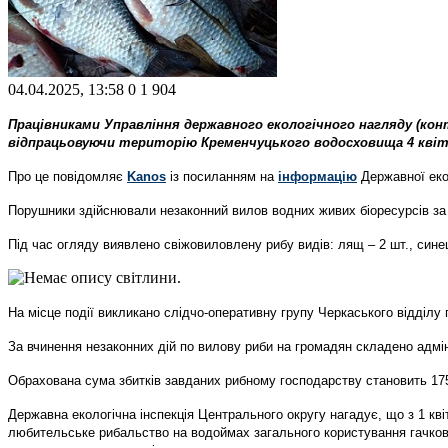
04.04.2025, 13:58
0
1 904
Працівниками Управління державного екологічного нагляду (конт
відпрацьовуючи територію Кременчуцького водосховища 4 квітн
Про це повідомляє
Kanos
із посиланням на
інформацію
Державної екол
Порушники здійснювали незаконний вилов водних живих біоресурсів за 
Під час огляду виявлено свіжовиловлену рибу видів: лящ – 2 шт., синець –
На місце події викликано слідчо-оперативну групу Черкаського відділу
За вчинення незаконних дій по вилову риби на громадян складено адмін
Обрахована сума збитків завданих рибному господарству становить 175
Державна екологічна інспекція Центрального округу нагадує, що з 1 кв
любительське рибальство на водоймах загального користування гачкови