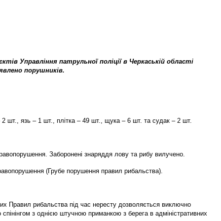
ктів Управління патрульної поліції в Черкаській області
явлено порушників.
.
 шт., язь – 1 шт., плітка – 49 шт., щука – 6 шт. та судак – 2 шт.
 правопорушення. Заборонені знаряддя лову та рибу вилучено.
 правопорушення (Грубе порушення правил рибальства).
лених Правил рибальства під час нересту дозволяється виключно
 спінінгом з однією штучною приманкою з берега в адміністративних