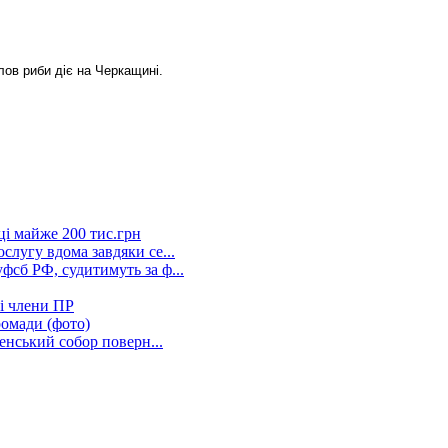
лов риби діє на Черкащині.
ці майже 200 тис.грн
слугу вдома завдяки се...
фсб РФ, судитимуть за ф...
ні члени ПР
ромади (фото)
пенський собор поверн...