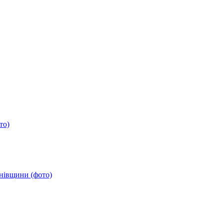
то)
анівщини (фото)