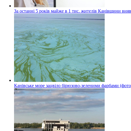
За останні 5 років майже в 1 тис. жителів Канівщини вияв
Канівське море зацвіло бірюзово-зеленими фарбами (фото