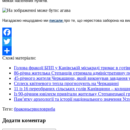
межах населених пунктів.
Нагадаємо нещодавно ми
писали
про те, що нерестова заборона на ви
Facebook
Twitter
Схожі матеріали:
Share
Голова фракції БПП у Канівській міськраді тримає в готів
86-річна жителька Степанців отримала адміністративну по
45-річного жителя Черкащини, який виконував завдання у
Сплеск квітневого тепла прогнозують на Черкащині
11 із 16 переобраних сільських голів Канівщини – колиш
Із 90-річним ювілеєм привітали жительку Степанецької г
Пам’ятку археології та історії національного значення Ус
Теги:
браконьєр
вилов
риба
Додати коментар