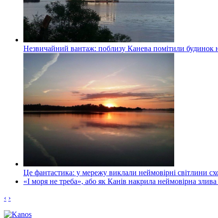
Незвичайний вантаж: поблизу Канева помітили будинок н
Це фантастика: у мережу виклали неймовірні світлини схо
«І моря не треба», або як Канів накрила неймовірна злива
‹
›