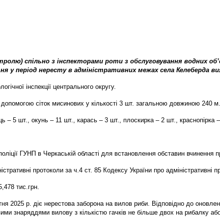
ролю) спільно з інспекторами роти з обслуговування водних обʼє
я у період нересту в адміністративних межах села Келеберда ви
огічної інспекції центрального округу.
допомогою сіток мисинових у кількості 3 шт. загальною довжиною 240 м
 5 шт., окунь – 11 шт., карась – 3 шт., плоскирка – 2 шт., краснопірка – 2
 поліції ГУНП в Черкаській області для встановлення обставин вчинення
істративні протоколи за ч.4 ст. 85 Кодексу України про адміністративні
,478 тис.грн.
ітня 2025 р. діє нерестова заборона на вилов риби. Відповідно до онов
ми знаряддями вилову з кількістю гачків не більше двох на рибалку або