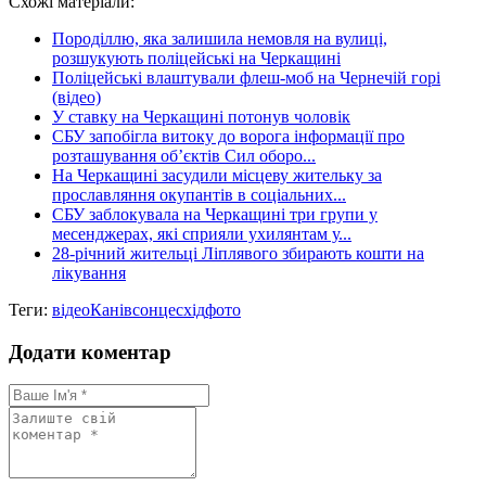
Схожі матеріали:
Share
Породіллю, яка залишила немовля на вулиці,
розшукують поліцейські на Черкащині
Поліцейські влаштували флеш-моб на Чернечій горі
(відео)
У ставку на Черкащині потонув чоловік
СБУ запобігла витоку до ворога інформації про
розташування об’єктів Сил оборо...
На Черкащині засудили місцеву жительку за
прославляння окупантів в соціальних...
СБУ заблокувала на Черкащині три групи у
месенджерах, які сприяли ухилянтам у...
28-річний жительці Ліплявого збирають кошти на
лікування
Теги:
відео
Канів
сонце
схід
фото
Додати коментар