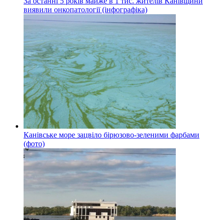
За останні 5 років майже в 1 тис. жителів Канівщини
виявили онкопатології (інфографіка)
Канівське море зацвіло бірюзово-зеленими фарбами
(фото)