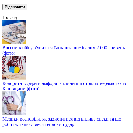
Погляд
Восени в обігу з’явиться банкнота номіналом 2 000 гривень
(фото)
Колоритні сфери й амфори із глини виготовляє керамістка із
Канівщини (фото)
Медики розповіли, як захиститися від впливу спеки та що
робити, якщо стався тепловий удар