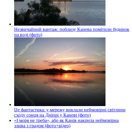
Незвичайний вантаж: поблизу Канева помітили будинок
на воді (фото)
Це фантастика: у мережу виклали неймовірні світлини
сходу сонця на Дніпрі у Каневі (фото)
«І моря не треба», або як Канів накрила неймовірна
злива з градом (фото+відео)