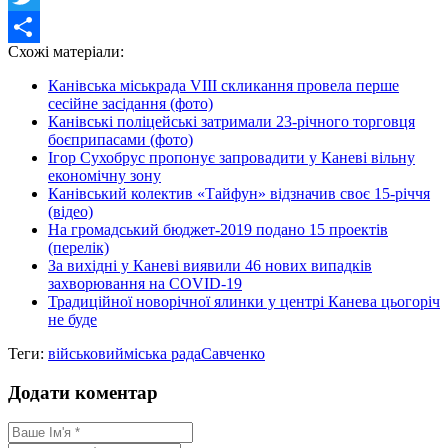
Twitter
Схожі матеріали:
Share
Канівська міськрада VIII скликання провела перше
сесійне засідання (фото)
Канівські поліцейські затримали 23-річного торговця
боєприпасами (фото)
Ігор Сухобрус пропонує запровадити у Каневі вільну
економічну зону
Канівський колектив «Тайфун» відзначив своє 15-річчя
(відео)
На громадський бюджет-2019 подано 15 проектів
(перелік)
За вихідні у Каневі виявили 46 нових випадків
захворювання на COVID-19
Традиційної новорічної ялинки у центрі Канева цьогоріч
не буде
Теги:
військовий
міська рада
Савченко
Додати коментар