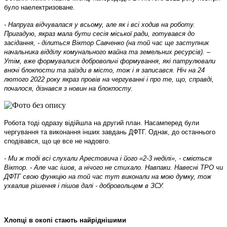
було наелектризоване.
- Напруга відчувалася у всьому, але як і всі ходив на роботу.
Пригадую, якраз мала бути сесія міської ради, готувався до
засідання, - ділиться Віктор Савченко (на той час ще заступник
начальника відділу комунального майна та земельних ресурсів). –
Утім, вже формувалися добровольчі формування, які патрулювали
вночі блокпости та заїзди в місто, тож і я записався. Ніч на 24
лютого 2022 року якраз провів на чергуванні і про те, що, справді,
почалося, дізнався з новин на блокпосту.
Робота тоді одразу відійшла на другий план. Насамперед були
чергування та виконання інших завдань ДФТГ. Однак, до останнього
сподівався, що це все не надовго.
- Ми ж тоді всі слухали Арестовича і його «2-3 неділі», - сміється
Віктор. - Але час ішов, а нічого не стихало. Навпаки. Навесні ТРО чи
ДФТГ свою функцію на той час тут виконали на мою думку, тож
ухвалив рішення і пішов далі - добровольцем в ЗСУ.
Хлопці в окопі стають найріднішими