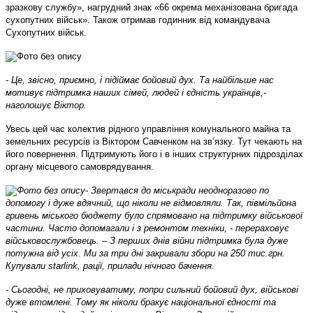
зразкову службу», нагрудний знак «66 окрема механізована бригада
сухопутних військ». Також отримав годинник від командувача
Сухопутних військ.
- Це, звісно, приємно, і підіймає бойовий дух. Та найбільше нас
мотивує підтримка наших сімей, людей і єдність українців,-
наголошує Віктор.
Увесь цей час колектив рідного управління комунального майна та
земельних ресурсів із Віктором Савченком на зв’язку. Тут чекають на
його повернення. Підтримують його і в інших структурних підрозділах
органу місцевого самоврядування.
- Звертався до міськради неодноразово по
допомогу і дуже вдячний, що ніколи не відмовляли. Так, півмільйона
гривень міського бюджету було спрямовано на підтримку військової
частини. Часто допомагали і з ремонтом техніки, - перераховує
військовослужбовець. – З перших днів війни підтримка була дуже
потужна від усіх. Ми за три дні закривали збори на 250 тис.грн.
Купували
starlink
, рації, прилади нічного бачення.
- Сьогодні, не приховуватиму, попри сильний бойовий дух, військові
дуже втомлені. Тому як ніколи бракує національної єдності та