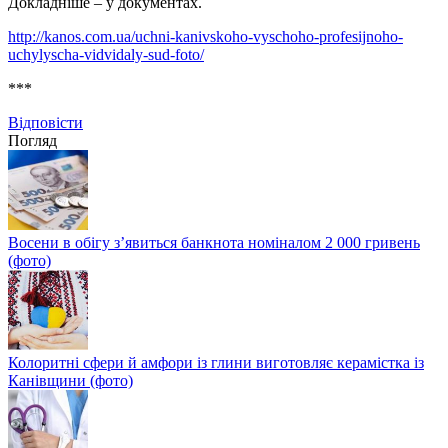
Докладніше – у документах.
http://kanos.com.ua/uchni-kanivskoho-vyschoho-profesijnoho-
uchylyscha-vidvidaly-sud-foto/
***
Відповіcти
Погляд
Восени в обігу з’явиться банкнота номіналом 2 000 гривень
(фото)
Колоритні сфери й амфори із глини виготовляє керамістка із
Канівщини (фото)