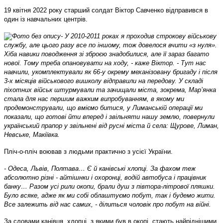
19 квітня 2022 року старший солдат Віктор Савченко відправився в
один із навчальних центрів.
- У 2010-2011 роках я проходив строкову військову
службу, але цього разу все по іншому, тож довелося вчити «з нуля».
Хіба навики поводження зі зброєю знадобилися, але її зараз багато
нової. Тому треба опановувати на ходу, - каже Віктор. - Тут нас
навчили, укомплектували як 66-у окрему механізовану бригаду і після
3-х місяців військового вишколу відправили на передову. У складі
піхотних військ штурмували та зачищали міста, зокрема, Мар’янка
стала для нас першим важким випробуванням, в якому ми
продемонстрували, що вміємо битися, у Лиманській операції ми
показали, що готові йти вперед і звільняти нашу землю, повернули
український прапор у звільнені від русні міста й села: Щурове, Лиман,
Невське, Макіївка.
Пліч-о-пліч воював з людьми практично з усієї України.
- Одеса, Львів, Полтава… Є й канівські хлопці. За фахом теж
абсолютно різні - айтішнки і охоронці, водій автобуса і працівник
банку… Разом усі рили окопи, брали душ з півтора-літрової пляшки.
Було всяке, адже як ми собі облаштуємо побут, так і будемо жити.
Все залежить від нас самих, - ділиться чоловік про побут на війні.
За словами канівця, хлопці, з якими був в окопі, стають найріднішими.