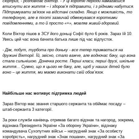
сюрприз, - розповідає Віктор. - У ці короткі періоди намагаєшся
втиснути все життя – і здоров’я підправити, і з рідними набутися.
Підтримувати зв'язок на відстані складно. Якщо є можливість, то
телефоную, але в піхоті зазвичай обмежувався короткими
повідомленнями, а то й просто «+», мовляв живий-здоровий.
Коли Віктор пішов в ЗСУ його доньці Софії було 6 років. Зараз їй 10.
Увесь цей час вона бачила батька лише під час відпусток.
- Дім, побут, турбота про доньку - все тепер тримається на
дружині Вікторії. Їй, звісно, стало важче, але водночас бачу, що вона
стала сильнішою. Донечка росте. Перші класи, перші друзі, шкільне
життя... Сумно, що я цього не бачу, але, щоб у наших дітей було
воно – це життя, ми маємо виконати свій обов’язок.
Найбільше нас мотивує підтримка людей
Зараз Віктор має звання старшого сержанта та обіймає посаду –
штаб-сержанта 3 категорії.
За роки служби канівець отримав багато відзнак та нагород, зокрема,
відзнака Президента України «За оборону України», відзнаку
командувача Сухопутних військ – нагрудний знак «За особисту
хоробрість», нагрудний знак «Знак пошани», нагрудний знак «За