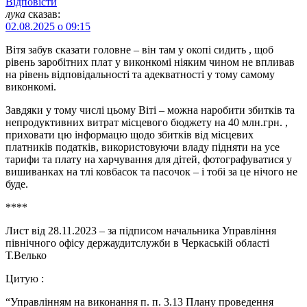
Відповіcти
лука
сказав:
02.08.2025 о 09:15
Вітя забув сказати головне – він там у окопі сидить , щоб
рівень заробітних плат у виконкомі ніяким чином не впливав
на рівень відповідальності та адекватності у тому самому
виконкомі.
Завдяки у тому числі цьому Віті – можна наробити збитків та
непродуктивних витрат місцевого бюджету на 40 млн.грн. ,
приховати цю інформацю щодо збитків від місцевих
платників податків, використовуючи владу підняти на усе
тарифи та плату на харчування для дітей, фотографуватися у
вишиванках на тлі ковбасок та пасочок – і тобі за це нічого не
буде.
****
Лист від 28.11.2023 – за підписом начальника Управління
північного офісу держаудитслужби в Черкаській області
Т.Велько
Цитую :
“Управлінням на виконання п. п. 3.13 Плану проведення