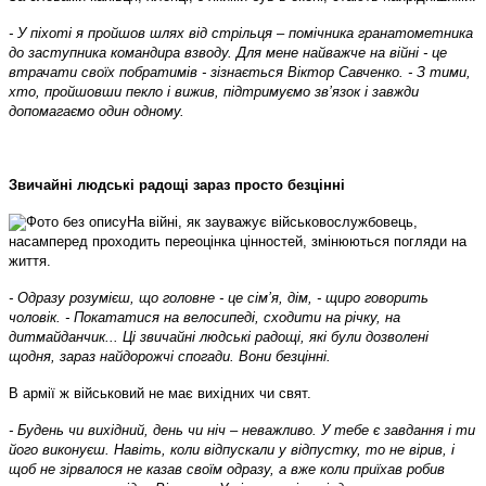
- У піхоті я пройшов шлях від стрільця – помічника гранатометника
до заступника командира взводу. Для мене найважче на війні - це
втрачати своїх побратимів - зізнається Віктор Савченко. - З тими,
хто, пройшовши пекло і вижив, підтримуємо зв’язок і завжди
допомагаємо один одному.
Звичайні людські радощі зараз просто безцінні
На війні, як зауважує військовослужбовець,
насамперед проходить переоцінка цінностей, змінюються погляди на
життя.
- Одразу розумієш, що головне - це сім
’
я, дім, - щиро говорить
чоловік. - Покататися на велосипеді, сходити на річку, на
дитмайданчик... Ці звичайні людські радощі, які були дозволені
щодня, зараз найдорожчі спогади. Вони безцінні.
В армії ж військовий не має вихідних чи свят.
- Будень чи вихідний, день чи ніч – неважливо. У тебе є завдання і ти
його виконуєш. Навіть, коли відпускали у відпустку, то не вірив, і
щоб не зірвалося не казав своїм одразу, а вже коли приїхав робив