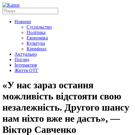
Новини
Суспільство
Політика
Економіка
Культура
Кримінал
Актуально
Погляд
Інтерактив
Життя ОТГ
«У нас зараз остання
можливість відстояти свою
незалежність. Другого шансу
нам ніхто вже не дасть», —
Віктор Савченко