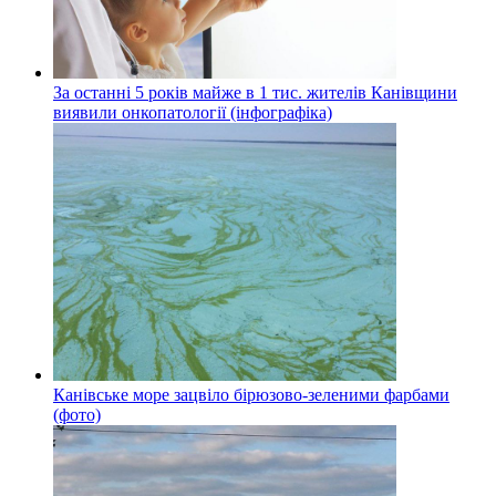
За останні 5 років майже в 1 тис. жителів Канівщини
виявили онкопатології (інфографіка)
Канівське море зацвіло бірюзово-зеленими фарбами
(фото)