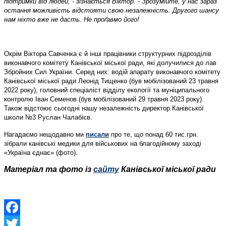
підтримки від людей, - зізнається Віктор. - Зрозумійте, у нас зараз
остання можливість відстояти свою незалежність. Другого шансу
нам ніхто вже не дасть. Не проґавмо його!
Окрім Віктора Савченка є й інші працівники структурних підрозділів
виконавчого комітету Канівської міської ради, які долучилися до лав
Збройних Сил України. Серед них: водій апарату виконавчого комітету
Канівської міської ради Леонід Тищенко (був мобілізований 23 травня
2022 року), головний спеціаліст відділу екології та муніципального
контролю Іван Семенов (був мобілізований 29 травня 2023 року).
Також відстоює сьогодні нашу незалежність директор Канівської
школи №3 Руслан Чалабієв.
Нагадаємо нещодавно ми
писали
про те, що понад 60 тис.грн.
зібрали канівські медики для військових на благодійному заході
«Україна єднає» (фото).
Матеріал та фото із
сайту
Канівської міської ради
Facebook