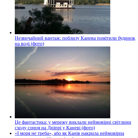
Незвичайний вантаж: поблизу Канева помітили будинок
на воді (фото)
Це фантастика: у мережу виклали неймовірні світлини
сходу сонця на Дніпрі у Каневі (фото)
«І моря не треба», або як Канів накрила неймовірна