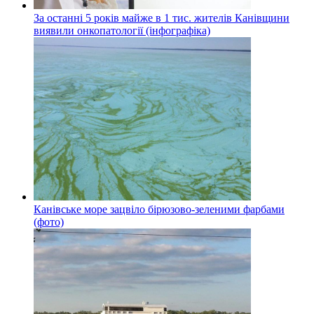
За останні 5 років майже в 1 тис. жителів Канівщини
виявили онкопатології (інфографіка)
Канівське море зацвіло бірюзово-зеленими фарбами
(фото)