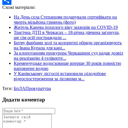
Twitter
Схожі матеріали:
Share
На День села Степанцям подарували сертифікати на
чверть мільйона гривень (фото)
Житель Канева похилого віку захворів на COVID-19
Трагічна ДТП в Черкасах – 18-річна дівчина загинула,
ще сім осіб постраждали ...
Битву фарбами холі та колоритні обряди організовують
на Івана Купала для кані...
За клопотанням прокурора Черкащини суд надав дозвіл
на реалізацію 4 гелікопте...
Кременчуцьке водосховище вперше 30 років повністю
наповнене водою
У Канівському лісгоспі встановили цілодобове
відеоспостереження за лісовими м...
Теги:
БпЛА
Прокуратура
Додати коментар