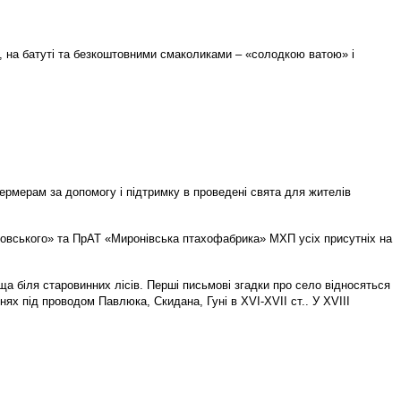
, на батуті та безкоштовними смаколиками – «солодкою ватою» і
рмерам за допомогу і підтримку в проведені свята для жителів
овського» та ПрАТ «Миронівська птахофабрика» МХП усіх присутніх на
а біля старовинних лісів. Перші письмові згадки про село відносяться
нях під проводом Павлюка, Скидана, Гуні в XVI-XVII ст.. У XVIII