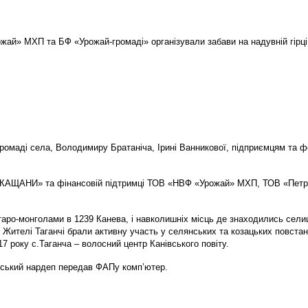
ай» МХП та БФ «Урожай-громаді» організували забави на надувній гірці
маді села, Володимиру Братаніча, Ірині Ванникової, підприємцям та фе
ЧЕРКАЩАНИ» та фінансовій підтримці ТОВ «НВФ «Урожай» МХП, ТОВ «Петр
аро-монголами в 1239 Канева, і навколишніх місць де знаходились селищ
. Жителі Таганчі брали активну участь у селянських та козацьких повстан
7 року с.Таганча – волосний центр Канівського повіту.
івський нардеп передав ФАПу комп’ютер.