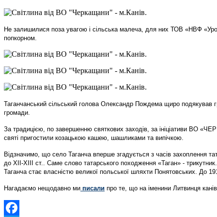
Не залишилися поза увагою і сільська малеча, для них ТОВ «НВФ «Урож
попкорном.
Таганчанський сільський голова Олександр Пождема щиро подякував гро
громади.
За традицією, по завершенню святкових заходів, за ініціативи ВО «
святі пригостили козацькою кашею, шашликами та випічкою.
Відзначимо, що село Таганча вперше згадується з часів захоплення тат
до XII-XIII ст.. Саме слово татарського походження «Таган» - трикутник
Таганча стає власністю великої польської шляхти Понятовських. До 191
Нагадаємо нещодавно ми
писали
про те, що на іменини Литвинця кан