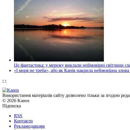
Це фантастика: у мережу виклали неймовірні світлини схо
«І моря не треба», або як Канів накрила неймовірна злива
‹
›
Використання матеріалів сайту дозволено тільки за згодою реда
© 2026 Kanos
Підписка
RSS
Контакти
Рекламодавцям