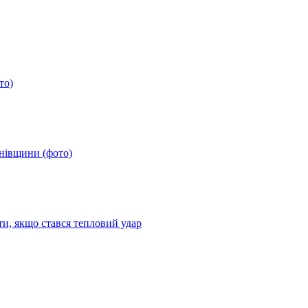
то)
анівщини (фото)
ти, якщо стався тепловий удар