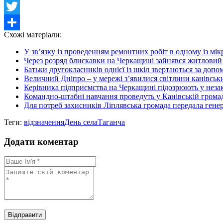
Facebook
Twitter
Схожі матеріали:
Share
У зв’язку із проведенням ремонтних робіт в одному із мік
Через розряд блискавки на Черкащині зайнявся житловий
Батьки другокласників однієї із шкіл звертаються за допом
Величний Дніпро – у мережі з’явилися світлини канівськ
Керівника підприємства на Черкащині підозрюють у неза
Командно-штабні навчання проведуть у Канівській громаді
Для потреб захисників Ліплявська громада передала генер
Теги:
відзначення
День села
Таганча
Додати коментар