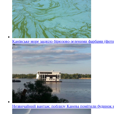
Канівське море зацвіло бірюзово-зеленими фарбами (фото
Незвичайний вантаж: поблизу Канева помітили будинок н