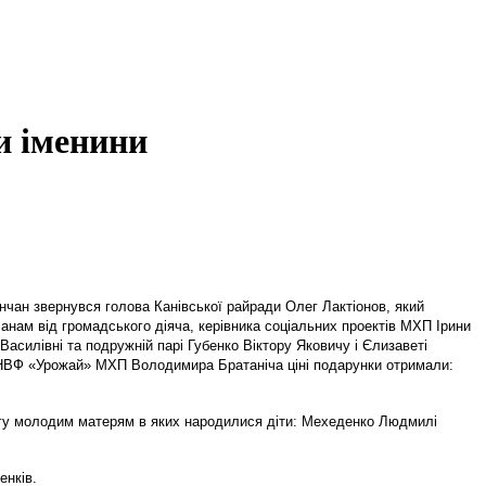
и іменини
анчан звернувся голова Канівської райради Олег Лактіонов, який
анам від громадського діяча, керівника соціальних проектів МХП Ірини
Василівні та подружній парі Губенко Віктору Яковичу і Єлизаветі
 «НВФ «Урожай» МХП Володимира Братаніча ціні подарунки отримали:
могу молодим матерям в яких народилися діти: Мехеденко Людмилі
енків.