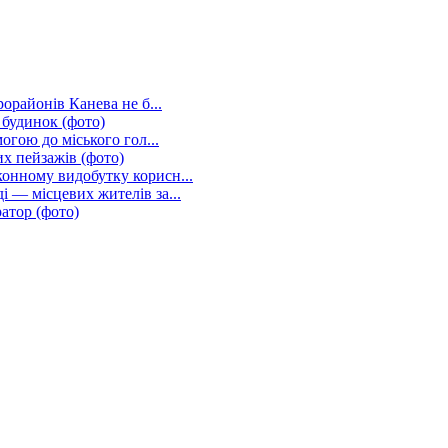
рорайонів Канева не б...
 будинок (фото)
огою до міського гол...
их пейзажів (фото)
конному видобутку корисн...
 — місцевих жителів за...
атор (фото)