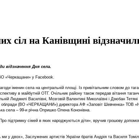
них сіл на Канівщині відзначил
ди відзначення Дня села.
 ВО «Черкащани» у Facebook.
нагоди іменин села на центральній площі. Із привітальним словом до таг
спективу в майбутній ОТГ. Очільник району також передав вітання таганч
льній Людмилі Василівні, Мозговій Валентині Миколаївні і Дзюбан Тетяні 
аської облради (ВО «ЧЕРКАЩАНИ») директора АФ «Заповіт Шевченка» ТОВ
ка села – 99-и річна Опришко Олена Кононівна.
 «Про підтримку сімей в яких народжуються діти», вручив грошову допо
 ми у двох», Заслужених артистів України братів Андрія та Василя Томіл