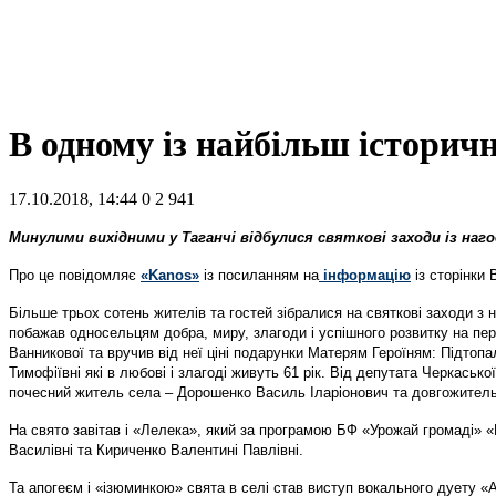
В одному із найбільш історич
17.10.2018, 14:44
0
2 941
Минулими вихідними у Таганчі відбулися святкові заходи із наго
Про це повідомляє
«Kanos»
із посиланням на
інформацію
із сторінки
Більше трьох сотень жителів та гостей зібралися на святкові заходи з 
побажав односельцям добра, миру, злагоди і успішного розвитку на пер
Ванникової та вручив від неї ціні подарунки Матерям Героїням: Підтопа
Тимофіївні які в любові і злагоді живуть 61 рік. Від депутата Черк
почесний житель села – Дорошенко Василь Іларіонович та довгожитель
На свято завітав і «Лелека», який за програмою БФ «Урожай громаді»
Василівні та Кириченко Валентині Павлівні.
Та апогеєм і «ізюминкою» свята в селі став виступ вокального дуету «А