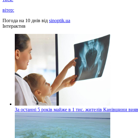
вітер:
Погода на 10 днів від
sinoptik.ua
Інтерактив
За останні 5 років майже в 1 тис. жителів Канівщини вияв