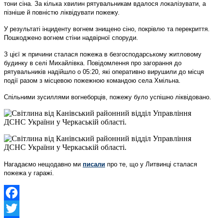
тони сіна. За кілька хвилин рятувальникам вдалося локалізувати, а
пізніше й повністю ліквідувати пожежу.
У результаті інциденту вогнем знищено сіно, покрівлю та перекриття.
Пошкоджено вогнем стіни надвірної споруди.
З цієї ж причини сталася пожежа в безгосподарському житловому
будинку в селі Михайлівка. Повідомлення про загорання до
рятувальників надійшло о 05:20, які оперативно вирушили до місця
події разом з місцевою пожежною командою села Хмільна.
Спільними зусиллями вогнеборців, пожежу було успішно ліквідовано.
Нагадаємо нещодавно ми
писали
про те, що у Литвинці сталася
пожежа у гаражі.
Facebook