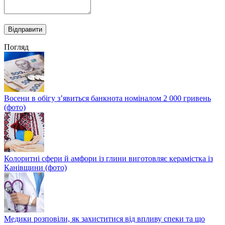
Погляд
Восени в обігу з’явиться банкнота номіналом 2 000 гривень
(фото)
Колоритні сфери й амфори із глини виготовляє керамістка із
Канівщини (фото)
Медики розповіли, як захиститися від впливу спеки та що