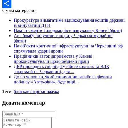
Twitter
Схожі матеріали:
Share
Прокуратура вимагатиме відшкодування коштів державі
із винуватиці ДТП
Пам’ять жертв Голодоморів вшанували у Каневі (фото)
Авіабомбу вилучили сапери у Черкаському районі
(фото)
На об’єкти критичної інфраструктури на Черкащині рф
спрямувала ударні дрони
Працівників автопідприємства у Каневі
проконсультували щодо безпеки праці
ДБР проводить слідчі дії у військкоматах та ВЛК,
зокрема й на Черкащині, для ...
Долю чоловіка, який спричинив загибель дівчини
поблизу «Авто-ріки», буде вирі...
Теги:
блискавка
гроза
пожежа
Додати коментар