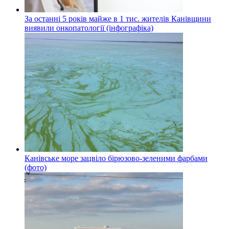
За останні 5 років майже в 1 тис. жителів Канівщини
виявили онкопатології (інфографіка)
Канівське море зацвіло бірюзово-зеленими фарбами
(фото)