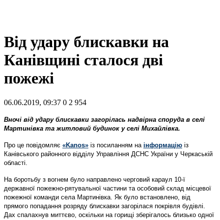
Від удару блискавки на
Канівщині сталося дві
пожежі
06.06.2019, 09:37
0
2 954
Вночі від удару блискавки загорілась надвірна споруда в селі
Мартинівка та житловий будинок у селі Михайлівка.
Про це повідомляє
«Kanos»
із посиланням на
інформацію
із
Канівського районного відділу Управління ДСНС України у Черкаській
області.
На боротьбу з вогнем було направлено черговий караул 10-ї
державної пожежно-рятувальної частини та особовий склад місцевої
пожежної команди села Мартинівка. Як було встановлено, від
прямого попадання розряду блискавки загорілася покрівля будівлі.
Дах спалахнув миттєво, оскільки на горищі зберігалось близько одної