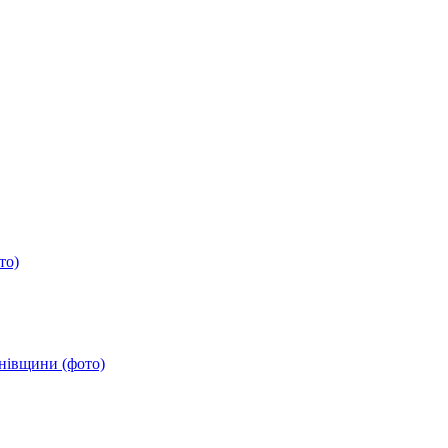
то)
анівщини (фото)