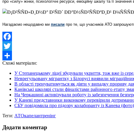
про «силу» жінки, психологічні ресурси, емоційну шкалу та її значення 
Нагадаємо нещодавно ми
писали
про те, що учасників АТО запрошують
Facebook
Twitter
Схожі матеріали:
Share
У Степанецькому ліцеї збудували укриття, тож вже із сере
Неврегульовану мігрантку з Білорусі виявили міграційник
В області тренуватимуться як діяти у випадку прориву д
Канівські школярі стали фіналістами районного етапу змаг
На Черкащині активізували роботу із забезпечення безпер
У Каневі представники виконкому перевірили дотримання
СБУ повідомила про підозру колаборанту із Канева (фото)
Теги:
АТО
капелан
тренінг
Додати коментар