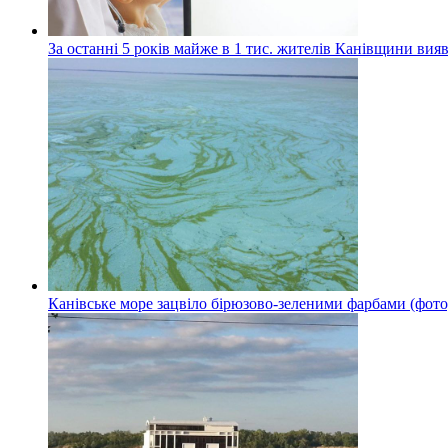
За останні 5 років майже в 1 тис. жителів Канівщини вияв
Канівське море зацвіло бірюзово-зеленими фарбами (фото