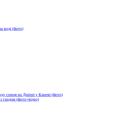
а воді (фото)
ду сонця на Дніпрі у Каневі (фото)
 з градом (фото+відео)