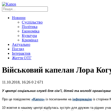
Новини
Суспільство
Політика
Економіка
Культура
Кримінал
Актуально
Погляд
Інтерактив
Життя ОТГ
Військовий капелан Лора Когу
11.10.2018, 16:26
0
2 671
У центрі соціальних служб для сім’ї, дітей та молоді організув
Про це повідомляє
«Kanos»
із посиланням на
інформацію
із сторінки 
10 жовтня в нашому центрі відбулась зустріч для дружин та рідних уч