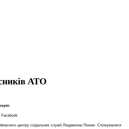
асників АТО
Когут.
у Facebook.
ом обласного центру соціальних служб Людмилою Поною. Спілкувалися