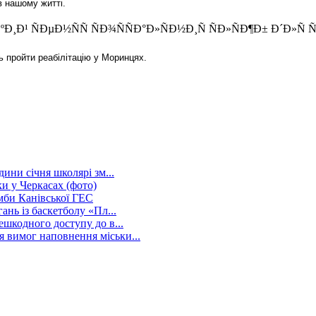
в нашому житті.
 пройти реабілітацію у Моринцях.
дини січня школярі зм...
и у Черкасах (фото)
амби Канівської ГЕС
ань із баскетболу «Пл...
ешкодного доступу до в...
 вимог наповнення міськи...