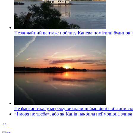
Незвичайний вантаж: поблизу Канева помітили будинок н
Це фантастика: у мережу виклали неймовірні світлини схо
«І моря не треба», або як Канів накрила неймовірна злива
‹
›