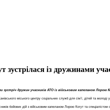
т зустрілася із дружинами уч
али зустріч дружин учасників АТО із військовим капеланом Лорою 
Канівського міського центру соціальних служб для сім’ї, дітей та молоді 
асників бойових дій з військовим капеланом Лорою Когут та спеціаліст