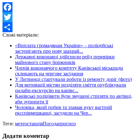
Facebook
Twitter
Схожі матеріали:
Share
«Виплата громадянам України» – поліцейські
застерігають про нову шахрай...
Державні виконавці здійснили рейд перевірки
майнового стану боржників
Членів виконавчого комітету Канівської міськради
скликають на чергове засідання
У Литвинці стартували роботи із ремонту доріг (фото)
Для мотивації містян розділяти сміття опублікували
онлайн-екскурсію на канівс...
Канівські поліціянти були змушені стріляти по автівці,
аби зупинити її
Чоловіка, який побив та зламав руку вагітній
ексспівмешканці, засудили на Чер...
Теги:
метеостанція
Погода
прогноз
Додати коментар