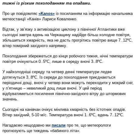
тижні із різким похолоданням та опадами.
Про це повідомляє
«Kanos»
із посиланням на інформацію начальника
метеостанції «Канів» Лариси Коваленко.
Відтак, у зв’язку з активізацією циклону з північної Атлантики вже
сьогодні завтра вдень на Черкащину надійде більш холодне повітря,
збільшиться хмарність, яка не дасть прогрітись повітрю вище 7..12ºС,
вітер помірний західного напрямку.
Похолодання збережеться до кінця робочого тижня, нічні температури
повітря очікуються 0..5ºС, лише в середу вночі 3..8ºС.
У найхолодніші середу та четвер денні температури ледве
дотягнуться 3..8ºС. Із середи до похолодання приєднаються
періодичні дощі, вночі у четвер вони можуть переходити у мокрий сніг,
у п’ятницю – невеликий дощ лише вночі. У цей період
відбуватиметься посилення північно-західного вітру до штормових
значень.
Сьогодні на канівчан очікує мінлива хмарність без істотних опадів.
Вітер західний, 5-10 м/с. Температура вночі 1..6ºС, вдень 7..12ºС.
Нагадаємо нещодавно ми
писали
про те, що метеорологи
прогнозують ще тиждень «бабиного літа».