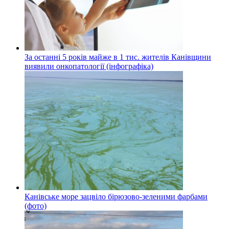
За останні 5 років майже в 1 тис. жителів Канівщини
виявили онкопатології (інфографіка)
Канівське море зацвіло бірюзово-зеленими фарбами
(фото)