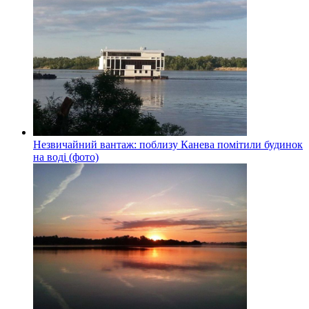
Незвичайний вантаж: поблизу Канева помітили будинок
на воді (фото)