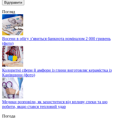
Погляд
Восени в обігу з’явиться банкнота номіналом 2 000 гривень
(фото)
Колоритні сфери й амфори із глини виготовляє керамістка із
Канівщини (фото)
Медики розповіли, як захиститися від впливу спеки та що
робити, якщо стався тепловий удар
Погода