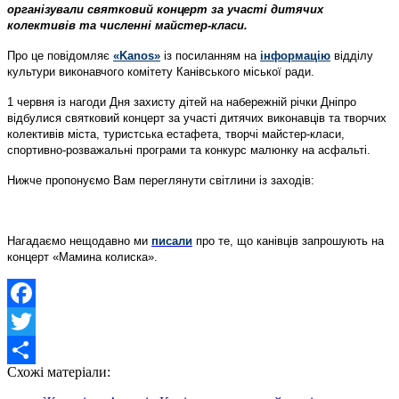
організували святковий концерт за участі дитячих
колективів та численні майстер-класи.
Про це повідомляє
«Kanos»
із посиланням на
інформацію
відділу
культури виконавчого комітету Канівського міської ради.
1 червня із нагоди Дня захисту дітей на набережній річки Дніпро
відбулися святковий концерт за участі дитячих виконавців та творчих
колективів міста, туристська естафета, творчі майстер-класи,
спортивно-розважальні програми та конкурс малюнку на асфальті.
Нижче пропонуємо Вам переглянути світлини із заходів:
Нагадаємо нещодавно ми
писали
про те, що канівців запрошують на
концерт «Мамина колиска».
Facebook
Twitter
Схожі матеріали:
Share