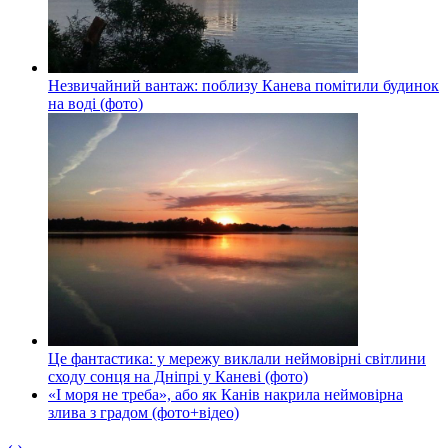
Незвичайний вантаж: поблизу Канева помітили будинок
на воді (фото)
Це фантастика: у мережу виклали неймовірні світлини
сходу сонця на Дніпрі у Каневі (фото)
«І моря не треба», або як Канів накрила неймовірна
злива з градом (фото+відео)
‹
›