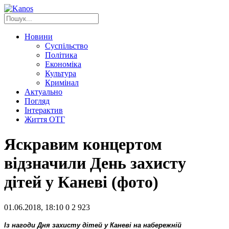
Новини
Суспільство
Політика
Економіка
Культура
Кримінал
Актуально
Погляд
Інтерактив
Життя ОТГ
Яскравим концертом
відзначили День захисту
дітей у Каневі (фото)
01.06.2018, 18:10
0
2 923
Із нагоди Дня захисту дітей у Каневі на набережній