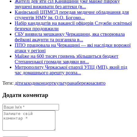
Жителі дев’яти сіл Канівщини уже майже півроку
змушені виживати без аптеки (в...
Канівський ЦПМСД передав медичне обладнання для
студентів НМУ ім. О.О. Богомо...
Набір кандидатів на вакансії офіцерів Служби освітньої
безпеки продовжили
СБУ виявила мешканку Черкащини, яка створювала
фейкові акаунти та розганяла в...
ППО працювала на Черкащині — які наслідки ворожої
атаки у регіоні
Майже на 600 тисяч гривень збільшиться бюджет
Степанецької громади завдяки вн...
Митрополиту Черкаської єпархії УПЦ (МП), який під
час домашнього арешту розпа...
Теги:
діти
заходи
концерт
культура
набережна
свято
Додати коментар