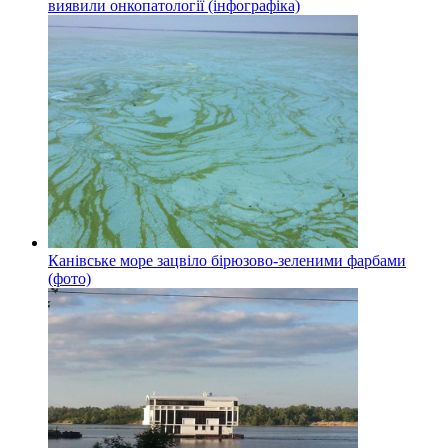
виявили онкопатології (інфографіка)
Канівське море зацвіло бірюзово-зеленими фарбами
(фото)