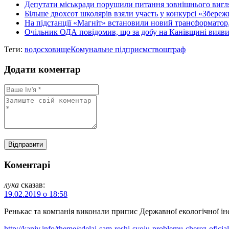
Депутати міськради порушили питання зовнішнього вигл
Більше двохсот школярів взяли участь у конкурсі «Збереж
На підстанції «Магніт» встановили новий трансформатор, в
Очільник ОДА повідомив, що за добу на Канівщині виявил
Теги:
водосховище
Комунальне підприємство
штраф
Додати коментар
Коментарі
лука
сказав:
19.02.2019 о 18:58
Ренькас та компанія виконали припис Державної екологічної інс
http://kaniv.info/theme/sdelaj-sam-reshi-svoju-problemu-cherez-ofi