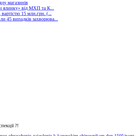
яду магазинів
и ялинку» від МХП та К...
артістю 15 млн.грн. (...
и 45 випадків захворюва...
пекції ?!
cialnoe-obraschenie-zajavlenie-k-kanevskim-chinovnikam-dep.1505/pag