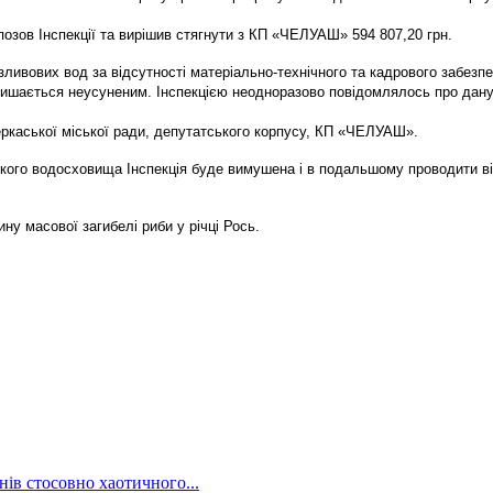
позов Інспекції та вирішив стягнути з КП «ЧЕЛУАШ» 594 807,20 грн.
вових вод за відсутності матеріально-технічного та кадрового забезпе
ишається неусуненим. Інспекцією неодноразово повідомлялось про дану
еркаської міської ради, депутатського корпусу, КП «ЧЕЛУАШ».
цького водосховища Інспекція буде вимушена і в подальшому проводити 
ину масової загибелі риби у річці Рось.
ів стосовно хаотичного...