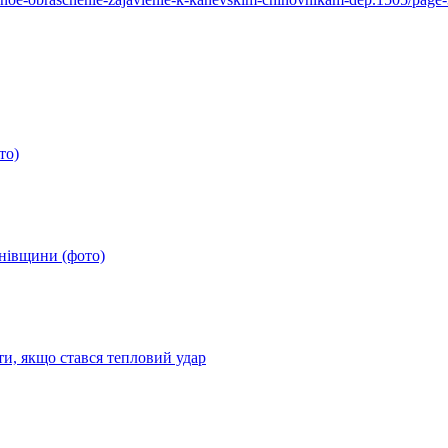
то)
анівщини (фото)
ти, якщо стався тепловий удар