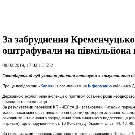
За забруднення Кременчуцько
оштрафували на півмільйона 
08.02.2019, 17:02
1
3 552
Господарський суд ухвалив рішення стягнути з комунального пі
Про це повідомляє
«Kanos»
із посиланням на
інформацію
очільника Де
Державною екологічною інспекцією протягом останніх років неоднора
природного середовища.
За результатами перевірок КП «ЧЕЛУАШ» встановлені чисельні порушенн
масові несанкціоновані підключення (врізки) до мережі зливової кана
речовин та інтенсивного забруднення Кременчуцького водосховища (п
нітритам), що є порушенням ст. 13 Конституції України, ст.ст. 44, 48, 
За результатами перевірок Державна екологічна інспекція у Черкаській 