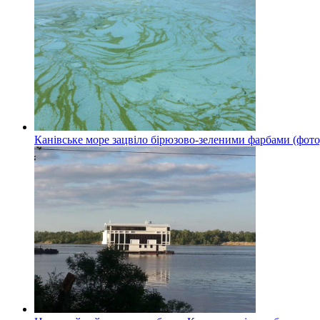
Канівське море зацвіло бірюзово-зеленими фарбами (фото