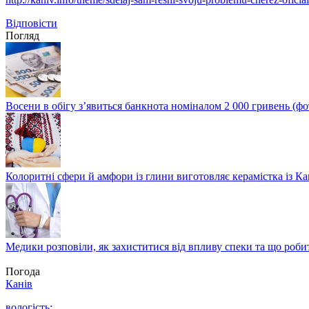
Відповіcти
Погляд
Восени в обігу з’явиться банкнота номіналом 2 000 гривень (фо
Колоритні сфери й амфори із глини виготовляє керамістка із К
Медики розповіли, як захиститися від впливу спеки та що роби
Погода
Канів
вологість: