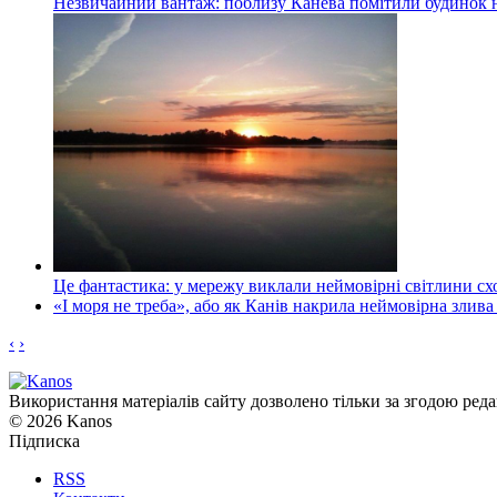
Незвичайний вантаж: поблизу Канева помітили будинок н
Це фантастика: у мережу виклали неймовірні світлини схо
«І моря не треба», або як Канів накрила неймовірна злива
‹
›
Використання матеріалів сайту дозволено тільки за згодою реда
© 2026 Kanos
Підписка
RSS