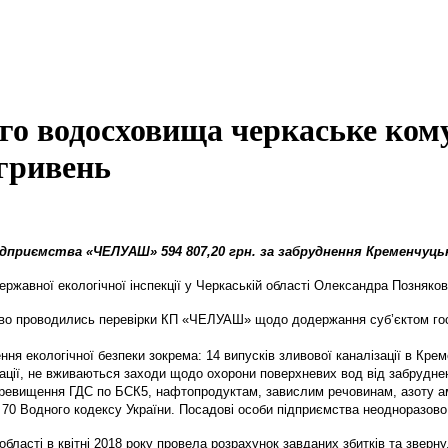
го водосховища черкаське ком
гривень
дприємства «ЧЕЛУАШ» 594 807,20 грн. за забруднення Кременчуць
ржавної екологічної інспекції у Черкаській області Олександра Позняков
зово проводились перевірки КП «ЧЕЛУАШ» щодо додержання суб’єктом го
я екологічної безпеки зокрема: 14 випусків зливової каналізації в Кр
лізації, не вживаються заходи щодо охорони поверхневих вод від забру
еревищення ГДС по БСК5, нафтопродуктам, завислим речовинам, азоту ам
49, 70 Водного кодексу України. Посадові особи підприємства неодноразов
області в квітні 2018 року провела розрахунок завданих збитків та зверн