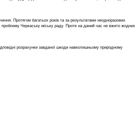
чення. Протягом багатьох років та за результатами неодноразових
 проблему Черкаську міську раду. Проте на даний час не вжито жодних
відповідні розрахунки завданої шкоди навколишньому природному