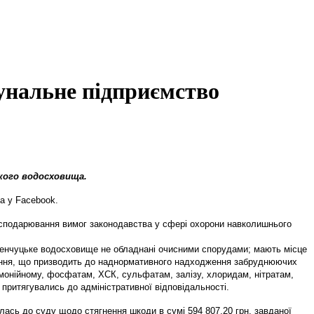
унальне підприємство
кого водосховища.
а у Facebook.
сподарювання вимог законодавства у сфері охорони навколишнього
еменчуцьке водосховище не обладнані очисними спорудами; мають місце
днення, що призводить до наднормативного надходження забруднюючих
онійному, фосфатам, ХСК, сульфатам, залізу, хлоридам, нітратам,
о притягувались до адміністративної відповідальності.
улась до суду щодо стягнення шкоди в сумі 594 807,20 грн. завданої