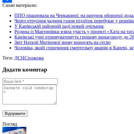
Схожі матеріали:
Share
ППО працювала на Черкащині: на рахунок оборонці дода
Через отруєння чадним газом підліток перебуває у реаніма
У Канівській районній раді новий очільник
Родина із Мартинівки взяла участь у проекті «Хата на тата
Канівські учні отримуватимуть грошову винагороду до 20 т
Звіт Наталії Матінової знову виносять на сесію
Чоловіка, який спричинив смертельну аварію в Каневі, з
Теги:
ДСНС
пожежа
Додати коментар
Погляд