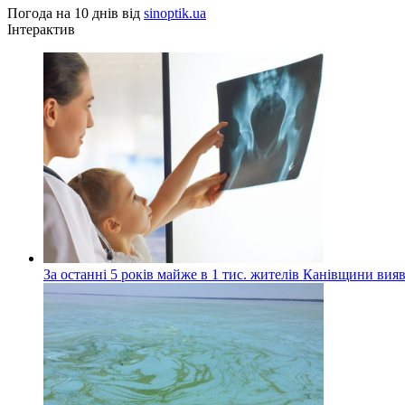
Погода на 10 днів від
sinoptik.ua
Інтерактив
За останні 5 років майже в 1 тис. жителів Канівщини вияв