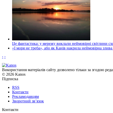
Це фантастика: у мережу виклали неймовірні світлини схо
«І моря не треба», або як Канів накрила неймовірна злива
‹
›
Використання матеріалів сайту дозволено тільки за згодою реда
© 2026 Kanos
Підписка
RSS
Контакти
Рекламодавцям
Зворотний зв’язок
Контакти