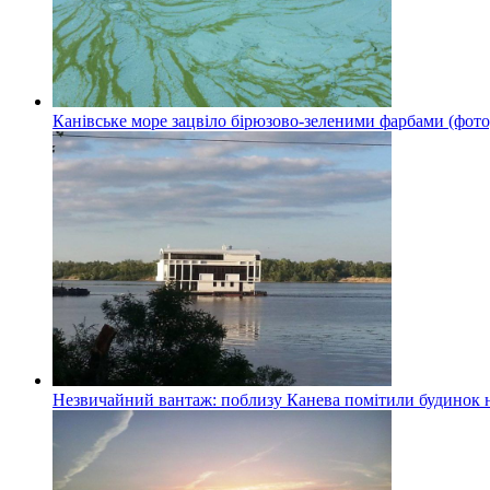
Канівське море зацвіло бірюзово-зеленими фарбами (фото
Незвичайний вантаж: поблизу Канева помітили будинок н