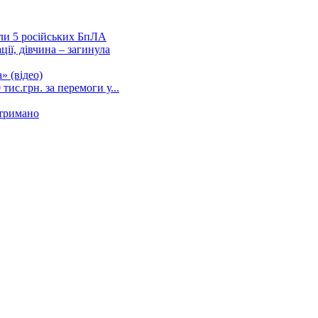
ли 5 російських БпЛА
ції, дівчина – загинула
» (відео)
ис.грн. за перемоги у...
атримано