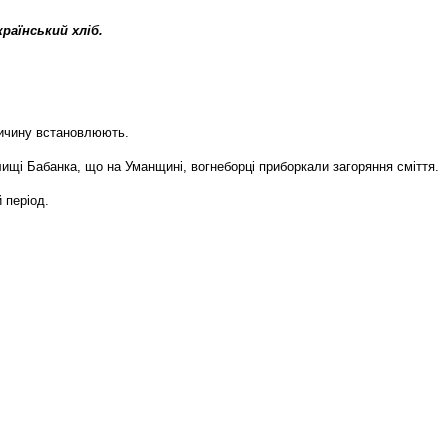
раїнський хліб.
ричину встановлюють.
лищі Бабанка, що на Уманщині, вогнеборці приборкали загоряння сміття.
 період.