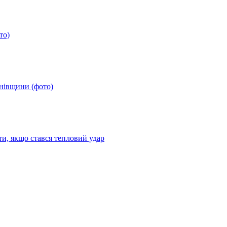
то)
анівщини (фото)
ти, якщо стався тепловий удар