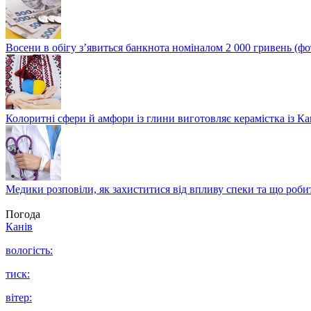
Восени в обігу з’явиться банкнота номіналом 2 000 гривень (фо
Колоритні сфери й амфори із глини виготовляє керамістка із К
Медики розповіли, як захиститися від впливу спеки та що роби
Погода
Канів
вологість:
тиск:
вітер: