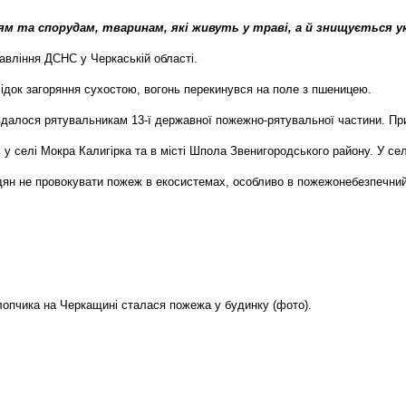
ям та спорудам, тваринам, які живуть у траві, а й знищується ук
авління ДСНС у Черкаській області.
ідок загоряння сухостою, вогонь перекинувся на поле з пшеницею.
вдалося рятувальникам 13-ї державної пожежно-рятувальної частини. П
 у селі Мокра Калигірка та в місті Шпола Звенигородського району. У се
дян не провокувати пожеж в екосистемах, особливо в пожежонебезпечний
хлопчика на Черкащині сталася пожежа у будинку (фото).