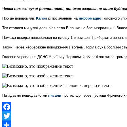
Через пожежі сухої рослинності, виникає загроза не лише будівл
Про це повідомляє
Kanos
із посиланням на
інформацію
Головного упр
Так сталося минулої доби біля села Білашки на Звенигородщині. Внасл
Пожежа швидко поширилася на площу 1,5 гектари. Приборкати вогонь 
Також, через необережне поводження з вогнем, горіла суха рослинність
Головне управління ДСНС України у Черкаській області закликає грома
Нагадаємо нещодавно ми
писали
про те, що через пустощі 4-річного 
Facebook
Twitter