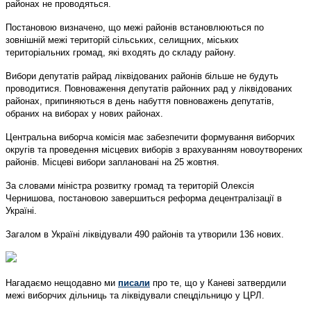
районах не проводяться.
Постановою визначено, що межі районів встановлюються по
зовнішній межі територій сільських, селищних, міських
територіальних громад, які входять до складу району.
Вибори депутатів райрад ліквідованих районів більше не будуть
проводитися. Повноваження депутатів районних рад у ліквідованих
районах, припиняються в день набуття повноважень депутатів,
обраних на виборах у нових районах.
Центральна виборча комісія має забезпечити формування виборчих
округів та проведення місцевих виборів з врахуванням новоутворених
районів. Місцеві вибори заплановані на 25 жовтня.
За словами міністра розвитку громад та територій Олексія
Чернишова, постановою завершиться реформа децентралізації в
Україні.
Загалом в Україні ліквідували 490 районів та утворили 136 нових.
Нагадаємо нещодавно ми
писали
про те, що у Каневі затвердили
межі виборчих дільниць та ліквідували спецдільницю у ЦРЛ.