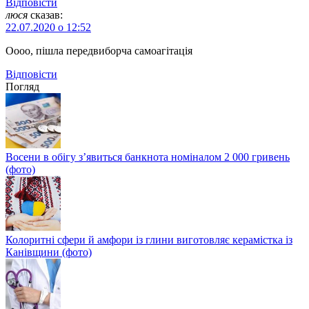
Відповіcти
люся
сказав:
22.07.2020 о 12:52
Оооо, пішла передвиборча самоагітація
Відповіcти
Погляд
Восени в обігу з’явиться банкнота номіналом 2 000 гривень
(фото)
Колоритні сфери й амфори із глини виготовляє керамістка із
Канівщини (фото)