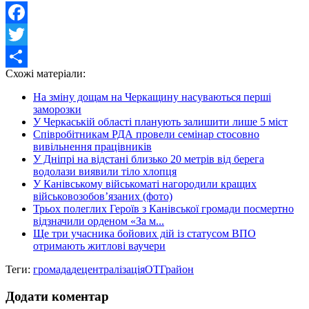
Facebook
Twitter
Схожі матеріали:
Share
На зміну дощам на Черкащину насуваються перші
заморозки
У Черкаській області планують залишити лише 5 міст
Співробітникам РДА провели семінар стосовно
вивільнення працівників
У Дніпрі на відстані близько 20 метрів від берега
водолази виявили тіло хлопця
У Канівському військоматі нагородили кращих
військовозобов’язаних (фото)
Трьох полеглих Героїв з Канівської громади посмертно
відзначили орденом «За м...
Ще три учасника бойових дій із статусом ВПО
отримають житлові ваучери
Теги:
громада
децентралізація
ОТГ
район
Додати коментар