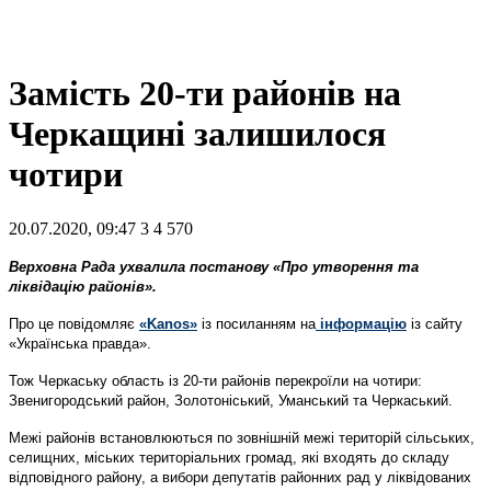
Замість 20-ти районів на
Черкащині залишилося
чотири
20.07.2020, 09:47
3
4 570
Верховна Рада ухвалила постанову «Про утворення та
ліквідацію районів».
Про це повідомляє
«Kanos»
із посиланням на
інформацію
із сайту
«Українська правда».
Тож Черкаську область із 20-ти районів перекроїли на чотири:
Звенигородський район, Золотоніський, Уманський та Черкаський.
Межі районів встановлюються по зовнішній межі територій сільських,
селищних, міських територіальних громад, які входять до складу
відповідного району, а вибори депутатів районних рад у ліквідованих