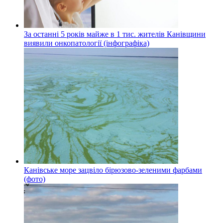
За останні 5 років майже в 1 тис. жителів Канівщини
виявили онкопатології (інфографіка)
Канівське море зацвіло бірюзово-зеленими фарбами
(фото)