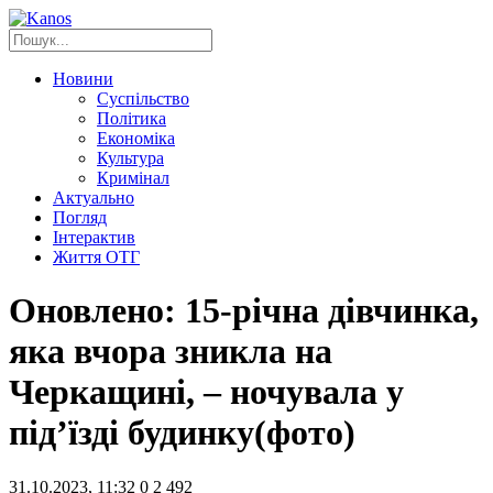
Новини
Суспільство
Політика
Економіка
Культура
Кримінал
Актуально
Погляд
Інтерактив
Життя ОТГ
Оновлено: 15-річна дівчинка,
яка вчора зникла на
Черкащині, – ночувала у
під’їзді будинку(фото)
31.10.2023, 11:32
0
2 492