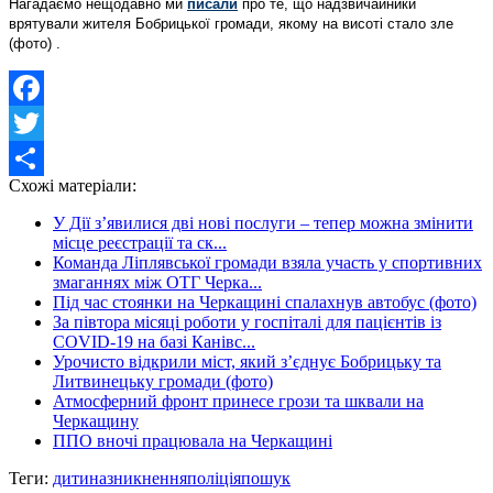
Нагадаємо нещодавно ми
писали
про те, що надзвичайники
врятували жителя Бобрицької громади, якому на висоті стало зле
(фото) .
Facebook
Twitter
Схожі матеріали:
Share
У Дії з’явилися дві нові послуги – тепер можна змінити
місце реєстрації та ск...
Команда Ліплявської громади взяла участь у спортивних
змаганнях між ОТГ Черка...
Під час стоянки на Черкащині спалахнув автобус (фото)
За півтора місяці роботи у госпіталі для пацієнтів із
COVID-19 на базі Канівс...
Урочисто відкрили міст, який з’єднує Бобрицьку та
Литвинецьку громади (фото)
Атмосферний фронт принесе грози та шквали на
Черкащину
ППО вночі працювала на Черкащині
Теги:
дитина
зникнення
поліція
пошук