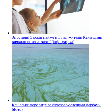
За останні 5 років майже в 1 тис. жителів Канівщини
виявили онкопатології (інфографіка)
Канівське море зацвіло бірюзово-зеленими фарбами
(фото)