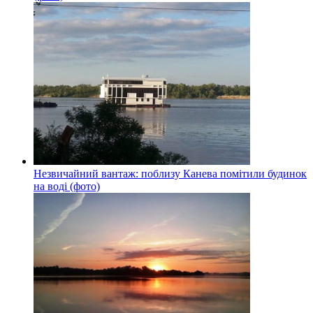
Незвичайний вантаж: поблизу Канева помітили будинок
на воді (фото)