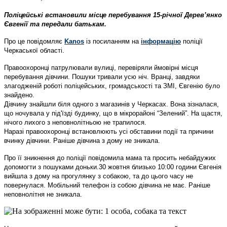
Поліцейські встановили місце перебування 15-річної Деревʼянко
Євгенії та передали батькам.
Про це повідомляє
Kanos
із посиланням на
інформацію
поліції
Черкаської області.
Правоохоронці патрулювали вулиці, перевіряли ймовірні місця
перебування дівчини. Пошуки тривали усю ніч. Вранці, завдяки
злагодженій роботі поліцейських, громадськості та ЗМІ, Євгенію було
знайдено.
Дівчину знайшли біля одного з магазинів у Черкасах. Вона зізналася,
що ночувала у під'їзді будинку, що в мікрорайоні “Зелений”.
На щастя,
нічого лихого з неповнолітньою не трапилося.
Наразі правоохоронці встановлюють усі обставини події та причини
вчинку дівчини. Раніше дівчина з дому не зникала.
Про її зникнення до поліції повідомила мама та просить небайдужих
допомогти з пошуками доньки.
30 жовтня близько 10:00 години Євгенія
вийшла з дому на прогулянку з собакою, та до цього часу не
повернулася. Мобільний телефон із собою дівчина не має. Раніше
неповнолітня не зникала.