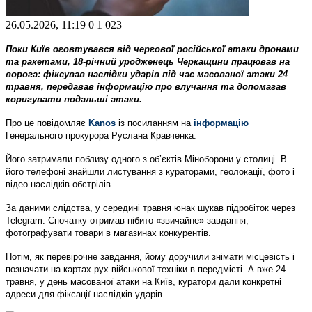
26.05.2026, 11:19
0
1 023
Поки Київ оговтувався від чергової російської атаки дронами
та ракетами, 18-річний уродженець Черкащини працював на
ворога: фіксував наслідки ударів під час масованої атаки 24
травня, передавав інформацію про влучання та допомагав
коригувати подальші атаки.
Про це повідомляє
Kanos
із посиланням на
інформацію
Генерального прокурора Руслана Кравченка.
Його затримали поблизу одного з об’єктів Міноборони у столиці. В
його телефоні знайшли листування з кураторами, геолокації, фото і
відео наслідків обстрілів.
За даними слідства, у середині травня юнак шукав підробіток через
Telegram. Спочатку отримав нібито «звичайне» завдання,
фотографувати товари в магазинах конкурентів.
Потім, як перевірочне завдання, йому доручили знімати місцевість і
позначати на картах рух військової техніки в передмісті. А вже 24
травня, у день масованої атаки на Київ, куратори дали конкретні
адреси для фіксації наслідків ударів.