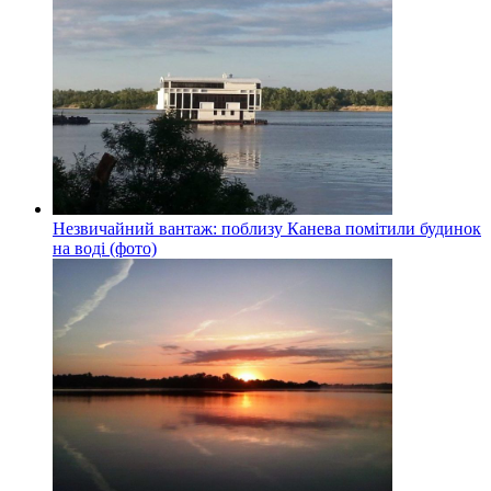
Незвичайний вантаж: поблизу Канева помітили будинок
на воді (фото)