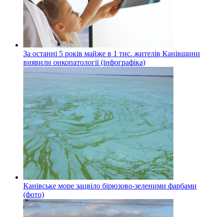
За останні 5 років майже в 1 тис. жителів Канівщини
виявили онкопатології (інфографіка)
Канівське море зацвіло бірюзово-зеленими фарбами
(фото)