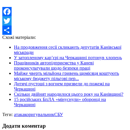
Facebook
Twitter
Схожі матеріали:
Share
На продовження сесії скликають депутатів Канівської
міськради
У затопленому кар’єрі на Черкащині потонув хлопець
Працівників автопідприємства у Каневі
проконсультували щодо безпеки праці
Майже чверть мільйона гривень щомісяця коштують
міському бюджету пільгові пер...
Дитячі пустощі з вогнем призвели до пожежі на
Черкащині
Скільки двійнят народилося цього року на Канівщині?
15 російських БпЛА «мінуснули» оборонці на
Черкащині
Теги:
атака
коригувальник
СБУ
Додати коментар