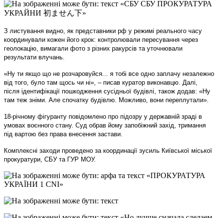
З листування видно, як представники рф у режимі реального часу
координували кожен його крок: контролювали пересування через
геолокацію, вимагали фото з різних ракурсів та уточнювали
результати влучань.
«Ну ти якщо що не розчаровуйся... я тобі все одно заплачу незалежно
від того, було там щось чи ні», – писав куратор виконавцю. Далі,
після ідентифікації пошкодження сусідньої будівлі, також додав: «Ну
там теж зніми. Але спочатку будівлю. Можливо, вони переплутали».
18-річному фігуранту повідомлено про підозру у державній зраді в
умовах воєнного стану. Суд обрав йому запобіжний захід, тримання
під вартою без права внесення застави.
Комплексні заходи проведено за координації зусиль Київської міської
прокуратури, СБУ та ГУР МОУ.