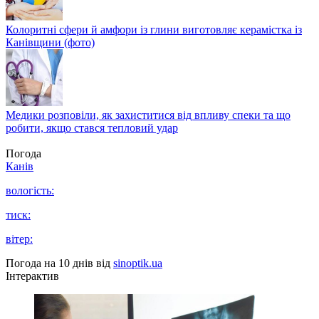
Колоритні сфери й амфори із глини виготовляє керамістка із
Канівщини (фото)
Медики розповіли, як захиститися від впливу спеки та що
робити, якщо стався тепловий удар
Погода
Канів
вологість:
тиск:
вітер:
Погода на 10 днів від
sinoptik.ua
Інтерактив