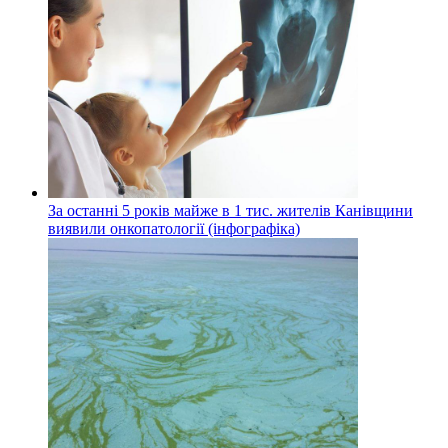
За останні 5 років майже в 1 тис. жителів Канівщини
виявили онкопатології (інфографіка)