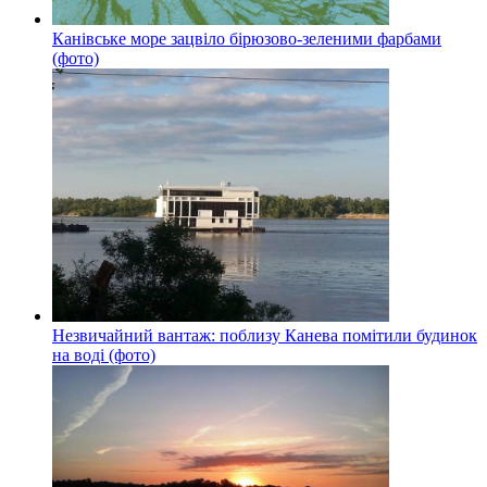
Канівське море зацвіло бірюзово-зеленими фарбами
(фото)
Незвичайний вантаж: поблизу Канева помітили будинок
на воді (фото)