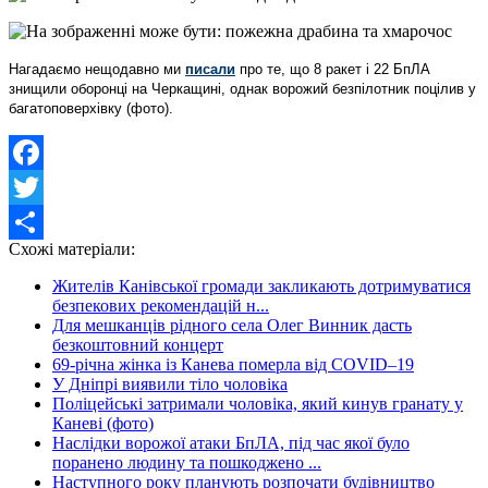
Нагадаємо нещодавно ми
писали
про те, що 8 ракет і 22 БпЛА
знищили оборонці на Черкащині, однак ворожий безпілотник поцілив у
багатоповерхівку (фото).
Facebook
Twitter
Схожі матеріали:
Share
Жителів Канівської громади закликають дотримуватися
безпекових рекомендацій н...
Для мешканців рідного села Олег Винник дасть
безкоштовний концерт
69-річна жінка із Канева померла від COVID–19
У Дніпрі виявили тіло чоловіка
Поліцейські затримали чоловіка, який кинув гранату у
Каневі (фото)
Наслідки ворожої атаки БпЛА, під час якої було
поранено людину та пошкоджено ...
Наступного року планують розпочати будівництво