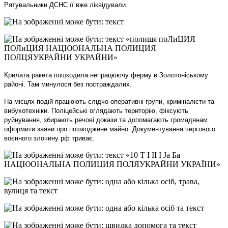
Рятувальники ДСНС її вже ліквідували.
Крилата ракета пошкодила непрацюючу ферму в Золотоніському
районі. Там минулося без постраждалих.
На місцях подій працюють слідчо-оперативні групи, криміналісти та
вибухотехніки. Поліцейські оглядають територію, фіксують
руйнування, збирають речові докази та допомагають громадянам
оформити заяви про пошкоджене майно. Документування чергового
воєнного злочину рф триває.