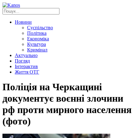
Новини
Суспільство
Політика
Економіка
Культура
Кримінал
Актуально
Погляд
Інтерактив
Життя ОТГ
Поліція на Черкащині
документує воєнні злочини
рф проти мирного населення
(фото)