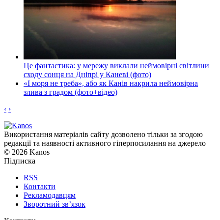
Це фантастика: у мережу виклали неймовірні світлини
сходу сонця на Дніпрі у Каневі (фото)
«І моря не треба», або як Канів накрила неймовірна
злива з градом (фото+відео)
‹
›
Використання матеріалів сайту дозволено тільки за згодою
редакції та наявності активного гіперпосилання на джерело
© 2026 Kanos
Підписка
RSS
Контакти
Рекламодавцям
Зворотний зв’язок