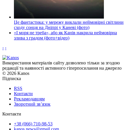
Це фантастика: у мережу виклали неймовірні світлини
сходу сонця на Дніпрі у Каневі (фото)
«І моря не треба», або як Канів накрила неймовірна
злива з градом (фото+відео)
‹
›
Використання матеріалів сайту дозволено тільки за згодою
редакції та наявності активного гіперпосилання на джерело
© 2026 Kanos
Підписка
RSS
Контакти
Рекламодавцям
Зворотний зв’язок
Контакти
+38 (066) 710-98-53
kanos.news@gmail.com