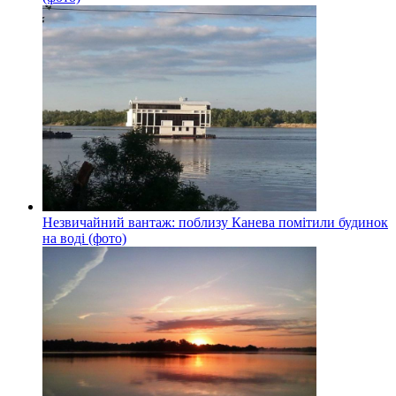
Незвичайний вантаж: поблизу Канева помітили будинок
на воді (фото)