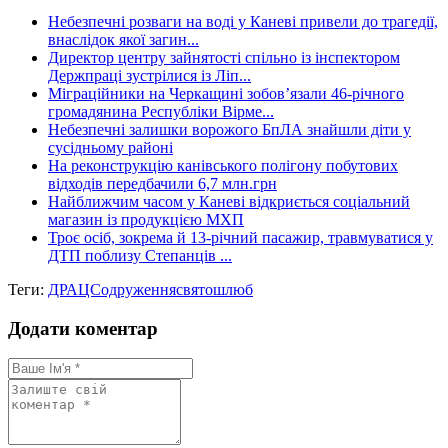
Небезпечні розваги на воді у Каневі привели до трагедії,
внаслідок якої загин...
Директор центру зайнятості спільно із інспектором
Держпраці зустрілися із Ліп...
Міграційники на Черкащині зобов’язали 46-річного
громадянина Республіки Вірме...
Небезпечні залишки ворожого БпЛА знайшли діти у
сусідньому районі
На реконструкцію канівського полігону побутових
відходів передбачили 6,7 млн.грн
Найближчим часом у Каневі відкриється соціальний
магазин із продукцією МХП
Троє осіб, зокрема й 13-річний пасажир, травмуватися у
ДТП поблизу Степанців ...
Теги:
ДРАЦС
одруження
свято
шлюб
Додати коментар