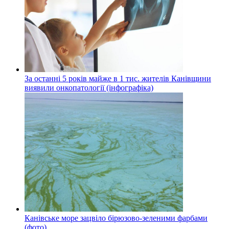
За останні 5 років майже в 1 тис. жителів Канівщини
виявили онкопатології (інфографіка)
Канівське море зацвіло бірюзово-зеленими фарбами
(фото)