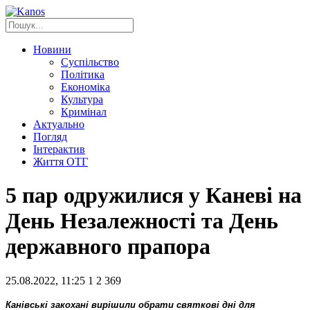
Новини
Суспільство
Політика
Економіка
Культура
Кримінал
Актуально
Погляд
Інтерактив
Життя ОТГ
5 пар одружилися у Каневі на
День Незалежності та День
державного прапора
25.08.2022, 11:25
1
2 369
Канівські закохані вирішили обрати святкові дні для